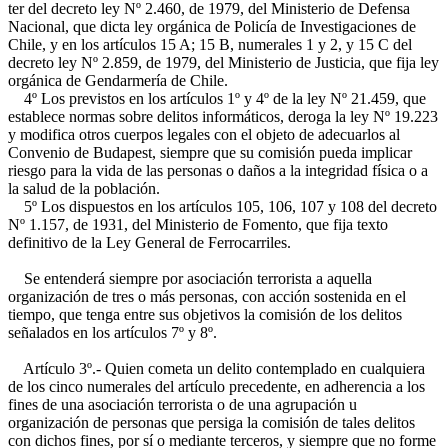
ter del decreto ley Nº 2.460, de 1979, del Ministerio de Defensa
Nacional, que dicta ley orgánica de Policía de Investigaciones de
Chile, y en los artículos 15 A; 15 B, numerales 1 y 2, y 15 C del
decreto ley Nº 2.859, de 1979, del Ministerio de Justicia, que fija ley
orgánica de Gendarmería de Chile.
4º Los previstos en los artículos 1º y 4º de la ley Nº 21.459, que
establece normas sobre delitos informáticos, deroga la ley Nº 19.223
y modifica otros cuerpos legales con el objeto de adecuarlos al
Convenio de Budapest, siempre que su comisión pueda implicar
riesgo para la vida de las personas o daños a la integridad física o a
la salud de la población.
5º Los dispuestos en los artículos 105, 106, 107 y 108 del decreto
Nº 1.157, de 1931, del Ministerio de Fomento, que fija texto
definitivo de la Ley General de Ferrocarriles.
Se entenderá siempre por asociación terrorista a aquella
organización de tres o más personas, con acción sostenida en el
tiempo, que tenga entre sus objetivos la comisión de los delitos
señalados en los artículos 7º y 8º.
Artículo 3º.- Quien cometa un delito contemplado en cualquiera
de los cinco numerales del artículo precedente, en adherencia a los
fines de una asociación terrorista o de una agrupación u
organización de personas que persiga la comisión de tales delitos
con dichos fines, por sí o mediante terceros, y siempre que no forme