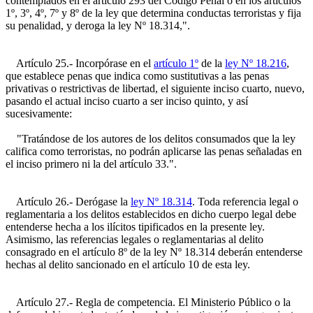
contemplados en el artículo 293 del Código Penal o en los artículos
1º, 3º, 4º, 7º y 8º de la ley que determina conductas terroristas y fija
su penalidad, y deroga la ley Nº 18.314,".
Artículo 25.- Incorpórase en el
artículo 1º
de la
ley Nº 18.216
,
que establece penas que indica como sustitutivas a las penas
privativas o restrictivas de libertad, el siguiente inciso cuarto, nuevo,
pasando el actual inciso cuarto a ser inciso quinto, y así
sucesivamente:
"Tratándose de los autores de los delitos consumados que la ley
califica como terroristas, no podrán aplicarse las penas señaladas en
el inciso primero ni la del artículo 33.".
Artículo 26.- Derógase la
ley Nº 18.314
. Toda referencia legal o
reglamentaria a los delitos establecidos en dicho cuerpo legal debe
entenderse hecha a los ilícitos tipificados en la presente ley.
Asimismo, las referencias legales o reglamentarias al delito
consagrado en el artículo 8º de la ley Nº 18.314 deberán entenderse
hechas al delito sancionado en el artículo 10 de esta ley.
Artículo 27.- Regla de competencia. El Ministerio Público o la