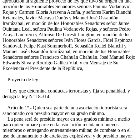
aprobación al siguiente proyecto de ley que tuvo su origen en una
moción de los Honorables Senadores señoras Paulina Vodanovic
Rojas y Carmen Gloria Aravena Acuña, y señores Karim Bianchi
Retamales, Javier Macaya Danús y Manuel José Ossandón
Irarrázabal; en moción de los Honorables Senadores señor Jaime
Quintana Leal, señora Paulina Vodanovic Rojas, y señores Pedro
Araya Guerrero y Alfonso De Urresti Longton; en moción de los
Honorables Senadores señores Iván Flores García, Fidel Espinoza
Sandoval, Felipe Kast Sommerhoff, Sebastián Keitel Bianchi y
Manuel José Ossandón Irarrázabal; en moción de los Honorables
Senadores señores Francisco Chahuán Chahuán, José Manuel Rojo
Edwards Silva y Rodrigo Galilea Vial, y en Mensaje de Su
Excelencia el Presidente de la República,
Proyecto de ley:
"Ley que determina conductas terroristas y fija su penalidad, y
deroga la ley Nº 18.314
Artículo 1º.- Quien sea parte de una asociación terrorista será
sancionado con presidio mayor en su grado mínimo.
La pena será de presidio mayor en sus grados mínimo a medio
para quien tomare parte en la asociación reclutando nuevos
miembros o entregando entrenamiento militar, de combate o en el
uso de armamento o de artefactos explosivos; y de presidio mayor