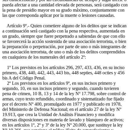
pueda afectar a una cantidad elevada de personas, será castigado con
la pena de presidio mayor en su grado máximo, conjuntamente con
las que corresponda aplicar por la muerte o lesiones causadas.
Artículo 9º.- Quien cometiere alguno de los delitos que se indican
a continuación será castigado con la pena respectiva, aumentada en
un grado, siempre que fuere perpetrado a sabiendas de que con ello
se favorecerá la acción sostenida de una asociación terrorista, o bien
la preparación o perpetración, por parte de uno o más integrantes de
una asociación terrorista, de uno o más de los delitos comprendidos
en cualquiera de los numerales del artículo 2º:
1º Los previstos en los artículos 296, 297, 433, 436, en su inciso
primero, 438, 440, 442, 443, 443 bis, 448 septies, 448 octies y 456
bis A del Código Penal.
2º Los previstos en los artículos 9º, en sus incisos primero y
segundo, 10, en sus incisos primero y segundo, cuando tuvieren
pena de crimen, 10 B, 13 y 14 de la ley Nº 17.798, sobre control de
armas, cuyo texto refundido, coordinado y sistematizado fue fijado
por el decreto Nº 400, promulgado en 1977 y publicado en 1978,
del Ministerio de Defensa Nacional; en el artículo 27 de la ley Nº
19.913, que crea la Unidad de Análisis Financiero y modifica
diversas disposiciones en materia de lavado y blanqueo de activos;
en los artículos 1º, 2º y 3º de la ley Nº 20.000, que sustituye la ley