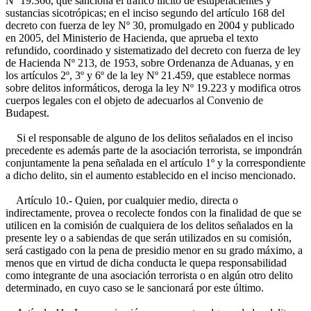
Nº 19.366, que sanciona el tráfico ilícito de estupefacientes y
sustancias sicotrópicas; en el inciso segundo del artículo 168 del
decreto con fuerza de ley Nº 30, promulgado en 2004 y publicado
en 2005, del Ministerio de Hacienda, que aprueba el texto
refundido, coordinado y sistematizado del decreto con fuerza de ley
de Hacienda Nº 213, de 1953, sobre Ordenanza de Aduanas, y en
los artículos 2º, 3º y 6º de la ley Nº 21.459, que establece normas
sobre delitos informáticos, deroga la ley Nº 19.223 y modifica otros
cuerpos legales con el objeto de adecuarlos al Convenio de
Budapest.
Si el responsable de alguno de los delitos señalados en el inciso
precedente es además parte de la asociación terrorista, se impondrán
conjuntamente la pena señalada en el artículo 1º y la correspondiente
a dicho delito, sin el aumento establecido en el inciso mencionado.
Artículo 10.- Quien, por cualquier medio, directa o
indirectamente, provea o recolecte fondos con la finalidad de que se
utilicen en la comisión de cualquiera de los delitos señalados en la
presente ley o a sabiendas de que serán utilizados en su comisión,
será castigado con la pena de presidio menor en su grado máximo, a
menos que en virtud de dicha conducta le quepa responsabilidad
como integrante de una asociación terrorista o en algún otro delito
determinado, en cuyo caso se le sancionará por este último.