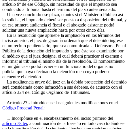
artículo 9º de ese Código, sin necesidad de que el imputado sea
conducido al tribunal hasta el término del plazo antes señalado.
Una vez concluido ese plazo, o antes si el Ministerio Público así
lo solicita, el imputado deberá ser puesto a disposición del tribunal, y
en esa primera audiencia el fiscal o el abogado asistente podrá
solicitar una nueva ampliación hasta por otros cinco días.
En la resolución que apruebe la ampliación en los términos del
inciso anterior, el juez de garantía ordenará que el detenido ingrese
en un recinto penitenciario, que sea comunicada la Defensoría Penal
Pública de la detención del imputado y que éste sea examinado por
el médico que el juez designe, el cual deberá practicar el examen e
informar al tribunal el mismo día de la resolución. El nombramiento
en ningún caso podrá recaer en un funcionario del organismo
policial que haya efectuado la detención o en cuyo poder se
encuentre el detenido.
La negligencia grave del juez en la debida protección del detenido
será considerada como infracción a sus deberes, de acuerdo con el
artículo 324 del Código Orgánico de Tribunales.
Artículo 23.- Introdúcense las siguientes modificaciones en el
Código Procesal Penal
:
1. Incorpórase en el encabezamiento del inciso primero del
artículo 78 ter
, a continuación de la frase "o en todo caso tratándose
de la investigación de", la siguiente: "hechos que revistan carácter