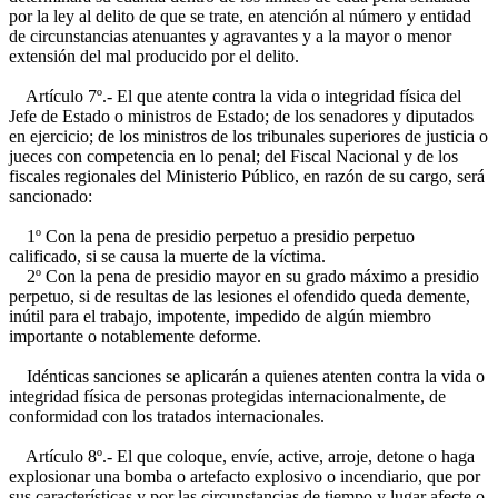
por la ley al delito de que se trate, en atención al número y entidad
de circunstancias atenuantes y agravantes y a la mayor o menor
extensión del mal producido por el delito.
Artículo 7º.- El que atente contra la vida o integridad física del
Jefe de Estado o ministros de Estado; de los senadores y diputados
en ejercicio; de los ministros de los tribunales superiores de justicia o
jueces con competencia en lo penal; del Fiscal Nacional y de los
fiscales regionales del Ministerio Público, en razón de su cargo, será
sancionado:
1º Con la pena de presidio perpetuo a presidio perpetuo
calificado, si se causa la muerte de la víctima.
2º Con la pena de presidio mayor en su grado máximo a presidio
perpetuo, si de resultas de las lesiones el ofendido queda demente,
inútil para el trabajo, impotente, impedido de algún miembro
importante o notablemente deforme.
Idénticas sanciones se aplicarán a quienes atenten contra la vida o
integridad física de personas protegidas internacionalmente, de
conformidad con los tratados internacionales.
Artículo 8º.- El que coloque, envíe, active, arroje, detone o haga
explosionar una bomba o artefacto explosivo o incendiario, que por
sus características y por las circunstancias de tiempo y lugar afecte o