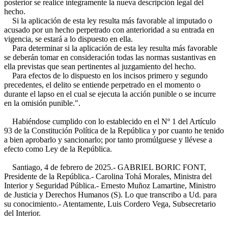
posterior se realice íntegramente la nueva descripción legal del
hecho.
Si la aplicación de esta ley resulta más favorable al imputado o
acusado por un hecho perpetrado con anterioridad a su entrada en
vigencia, se estará a lo dispuesto en ella.
Para determinar si la aplicación de esta ley resulta más favorable
se deberán tomar en consideración todas las normas sustantivas en
ella previstas que sean pertinentes al juzgamiento del hecho.
Para efectos de lo dispuesto en los incisos primero y segundo
precedentes, el delito se entiende perpetrado en el momento o
durante el lapso en el cual se ejecuta la acción punible o se incurre
en la omisión punible.".
Habiéndose cumplido con lo establecido en el Nº 1 del Artículo
93 de la Constitución Política de la República y por cuanto he tenido
a bien aprobarlo y sancionarlo; por tanto promúlguese y llévese a
efecto como Ley de la República.
Santiago, 4 de febrero de 2025.- GABRIEL BORIC FONT,
Presidente de la República.- Carolina Tohá Morales, Ministra del
Interior y Seguridad Pública.- Ernesto Muñoz Lamartine, Ministro
de Justicia y Derechos Humanos (S). Lo que transcribo a Ud. para
su conocimiento.- Atentamente, Luis Cordero Vega, Subsecretario
del Interior.