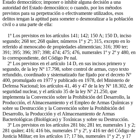
Estado democrático; imponer o inhibir alguna decisión a una
autoridad del Estado democrático; o cuando, por los métodos
previstos para su perpetración o efectivamente utilizados, esos
delitos tengan la aptitud para someter o desmoralizar a la población
civil o a una parte de ella:
1º Los previstos en los artículos 141; 142; 150 A; 150 D, inciso
segundo; 268 ter; 268 quáter, números 1º y 2º; 315, excepto en lo
referido al menoscabo de propiedades alimenticias; 316; 390 ter;
391; 395; 396; 397; 398; 474; 475; 476, numerales 1º y 2º y 480, en
lo correspondiente, del Código Pe nal.
2º Los previstos en el artículo 14 D, en sus incisos primero y
segundo, de la ley Nº 17.798, sobre control de armas, cuyo texto
refundido, coordinado y sistematizado fue fijado por el decreto Nº
400, promulgado en 1977 y publicado en 1978, del Ministerio de
Defensa Nacional; los artículos 41, 46 y 47 de la ley Nº 18.302, de
seguridad nuclear, y el artículo 35 de la ley Nº 21.250, que
implementa la Convención sobre la Prohibición del Desarrollo, la
Producción, el Almacenamiento y el Empleo de Armas Químicas y
sobre su Destrucción y la Convención sobre la Prohibición del
Desarrollo, la Producción y el Almacenamiento de Armas
Bacteriológicas (Biológicas) y Toxínicas y sobre su Destrucción.
3º Los previstos en los artículos 281 bis; 281 ter, numerales 1 y 2;
281 quáter; 416; 416 bis, numerales 1º y 2º, y 416 ter del Código de
Justicia Militar; en los artículos 17; 17 bis, numerales 1º y 2º, y 17