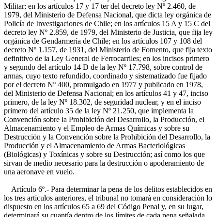
Militar; en los artículos 17 y 17 ter del decreto ley Nº 2.460, de
1979, del Ministerio de Defensa Nacional, que dicta ley orgánica de
Policía de Investigaciones de Chile; en los artículos 15 A y 15 C del
decreto ley Nº 2.859, de 1979, del Ministerio de Justicia, que fija ley
orgánica de Gendarmería de Chile; en los artículos 107 y 108 del
decreto Nº 1.157, de 1931, del Ministerio de Fomento, que fija texto
definitivo de la Ley General de Ferrocarriles; en los incisos primero
y segundo del artículo 14 D de la ley Nº 17.798, sobre control de
armas, cuyo texto refundido, coordinado y sistematizado fue fijado
por el decreto Nº 400, promulgado en 1977 y publicado en 1978,
del Ministerio de Defensa Nacional; en los artículos 41 y 47, inciso
primero, de la ley Nº 18.302, de seguridad nuclear, y en el inciso
primero del artículo 35 de la ley Nº 21.250, que implementa la
Convención sobre la Prohibición del Desarrollo, la Producción, el
Almacenamiento y el Empleo de Armas Químicas y sobre su
Destrucción y la Convención sobre la Prohibición del Desarrollo, la
Producción y el Almacenamiento de Armas Bacteriológicas
(Biológicas) y Toxínicas y sobre su Destrucción; así como los que
sirvan de medio necesario para la destrucción o apoderamiento de
una aeronave en vuelo.
Artículo 6º.- Para determinar la pena de los delitos establecidos en
los tres artículos anteriores, el tribunal no tomará en consideración lo
dispuesto en los artículos 65 a 69 del Código Penal y, en su lugar,
determinará su cuantía dentro de los límites de cada pena señalada