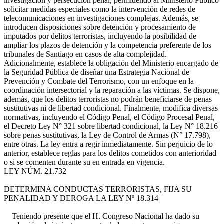
investigación y persecución penal, permitiendo al Ministerio Público
solicitar medidas especiales como la intervención de redes de
telecomunicaciones en investigaciones complejas. Además, se
introducen disposiciones sobre detención y procesamiento de
imputados por delitos terroristas, incluyendo la posibilidad de
ampliar los plazos de detención y la competencia preferente de los
tribunales de Santiago en casos de alta complejidad.
Adicionalmente, establece la obligación del Ministerio encargado de
la Seguridad Pública de diseñar una Estrategia Nacional de
Prevención y Combate del Terrorismo, con un enfoque en la
coordinación intersectorial y la reparación a las víctimas. Se dispone,
además, que los delitos terroristas no podrán beneficiarse de penas
sustitutivas ni de libertad condicional. Finalmente, modifica diversas
normativas, incluyendo el Código Penal, el Código Procesal Penal,
el Decreto Ley N° 321 sobre libertad condicional, la Ley N° 18.216
sobre penas sustitutivas, la Ley de Control de Armas (N° 17.798),
entre otras. La ley entra a regir inmediatamente. Sin perjuicio de lo
anterior, establece reglas para los delitos cometidos con anterioridad
o si se comenten durante su en entrada en vigencia.
LEY NÚM. 21.732
DETERMINA CONDUCTAS TERRORISTAS, FIJA SU
PENALIDAD Y DEROGA LA LEY Nº 18.314
Teniendo presente que el H. Congreso Nacional ha dado su