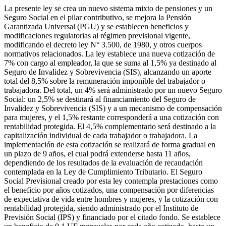
La presente ley se crea un nuevo sistema mixto de pensiones y un
Seguro Social en el pilar contributivo, se mejora la Pensión
Garantizada Universal (PGU) y se establecen beneficios y
modificaciones regulatorias al régimen previsional vigente,
modificando el decreto ley N° 3.500, de 1980, y otros cuerpos
normativos relacionados. La ley establece una nueva cotización de
7% con cargo al empleador, la que se suma al 1,5% ya destinado al
Seguro de Invalidez y Sobrevivencia (SIS), alcanzando un aporte
total del 8,5% sobre la remuneración imponible del trabajador o
trabajadora. Del total, un 4% será administrado por un nuevo Seguro
Social: un 2,5% se destinará al financiamiento del Seguro de
Invalidez y Sobrevivencia (SIS) y a un mecanismo de compensación
para mujeres, y el 1,5% restante corresponderá a una cotización con
rentabilidad protegida. El 4,5% complementario será destinado a la
capitalización individual de cada trabajador o trabajadora. La
implementación de esta cotización se realizará de forma gradual en
un plazo de 9 años, el cual podrá extenderse hasta 11 años,
dependiendo de los resultados de la evaluación de recaudación
contemplada en la Ley de Cumplimiento Tributario. El Seguro
Social Previsional creado por esta ley contempla prestaciones como
el beneficio por años cotizados, una compensación por diferencias
de expectativa de vida entre hombres y mujeres, y la cotización con
rentabilidad protegida, siendo administrado por el Instituto de
Previsión Social (IPS) y financiado por el citado fondo. Se establece