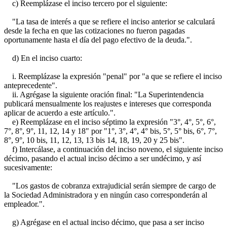
c) Reemplázase el inciso tercero por el siguiente:
"La tasa de interés a que se refiere el inciso anterior se calculará
desde la fecha en que las cotizaciones no fueron pagadas
oportunamente hasta el día del pago efectivo de la deuda.".
d) En el inciso cuarto:
i. Reemplázase la expresión "penal" por "a que se refiere el inciso
anteprecedente".
ii. Agrégase la siguiente oración final: "La Superintendencia
publicará mensualmente los reajustes e intereses que corresponda
aplicar de acuerdo a este artículo.".
e) Reemplázase en el inciso séptimo la expresión "3°, 4°, 5°, 6°,
7°, 8°, 9°, 11, 12, 14 y 18" por "1°, 3°, 4°, 4° bis, 5°, 5° bis, 6°, 7°,
8°, 9°, 10 bis, 11, 12, 13, 13 bis 14, 18, 19, 20 y 25 bis".
f) Intercálase, a continuación del inciso noveno, el siguiente inciso
décimo, pasando el actual inciso décimo a ser undécimo, y así
sucesivamente:
"Los gastos de cobranza extrajudicial serán siempre de cargo de
la Sociedad Administradora y en ningún caso corresponderán al
empleador.".
g) Agrégase en el actual inciso décimo, que pasa a ser inciso