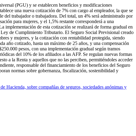
niversal (PGU) y se establecen beneficios y modificaciones
establece una nueva cotización de 7% con cargo al empleador, la que se
 del trabajador o trabajadora. Del total, un 4% será administrado por
ación para mujeres, y el 1,5% restante corresponderá a una
 La implementación de esta cotización se realizará de forma gradual en
a Ley de Cumplimiento Tributario. El Seguro Social Previsional creado
res y mujeres, y la cotización con rentabilidad protegida, siendo
r cada año cotizado, hasta un máximo de 25 años, y una compensación
a $250.000 pesos, con una implementación gradual según tramos
riódicas del 10% de los afiliados a las AFP. Se regulan nuevas formas
esto a la Renta y aquellos que no las perciben, permitiéndoles acceder
ndiente, responsable del financiamiento de los beneficios del Seguro
orporan normas sobre gobernanza, fiscalización, sostenibilidad y
io de Hacienda, sobre compañías de seguros, sociedades anónimas y