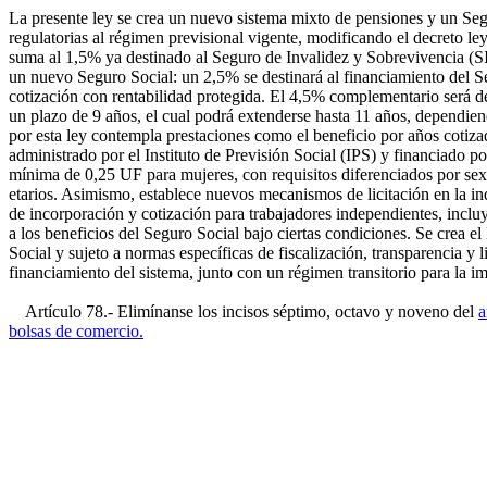
La presente ley se crea un nuevo sistema mixto de pensiones y un Seg
regulatorias al régimen previsional vigente, modificando el decreto l
suma al 1,5% ya destinado al Seguro de Invalidez y Sobrevivencia (SIS
un nuevo Seguro Social: un 2,5% se destinará al financiamiento del 
cotización con rentabilidad protegida. El 4,5% complementario será des
un plazo de 9 años, el cual podrá extenderse hasta 11 años, dependie
por esta ley contempla prestaciones como el beneficio por años cotiza
administrado por el Instituto de Previsión Social (IPS) y financiado
mínima de 0,25 UF para mujeres, con requisitos diferenciados por se
etarios. Asimismo, establece nuevos mecanismos de licitación en la in
de incorporación y cotización para trabajadores independientes, inclu
a los beneficios del Seguro Social bajo ciertas condiciones. Se crea 
Social y sujeto a normas específicas de fiscalización, transparencia y 
financiamiento del sistema, junto con un régimen transitorio para la 
Artículo 78.- Elimínanse los incisos séptimo, octavo y noveno del
a
bolsas de comercio.