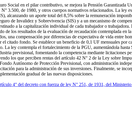
uro Social en el pilar contributivo, se mejora la Pensión Garantizada U
ey N° 3.500, de 1980, y otros cuerpos normativos relacionados. La ley 
), alcanzando un aporte total del 8,5% sobre la remuneración imponible
Seguro de Invalidez y Sobrevivencia (SIS) y a un mecanismo de compens
tinado a la capitalización individual de cada trabajador o trabajadora.
ndo de los resultados de la evaluación de recaudación contemplada en l
dos, una compensación por diferencias de expectativa de vida entre homb
 por el citado fondo. Se establece un beneficio de 0,1 UF mensuales po
xo. La ley contempla el fortalecimiento de la PGU, aumentándola hast
dustria previsional, fomentando la competencia mediante licitaciones pe
yendo los que perciben rentas del artículo 42 N° 2 de la Ley sobre Impu
el Fondo Autónomo de Protección Previsional, con administración indepe
licitación para la administración de sus inversiones. Finalmente, se inc
implementación gradual de las nuevas disposiciones.
rtículo 4° del decreto con fuerza de ley N° 251, de 1931, del Minister