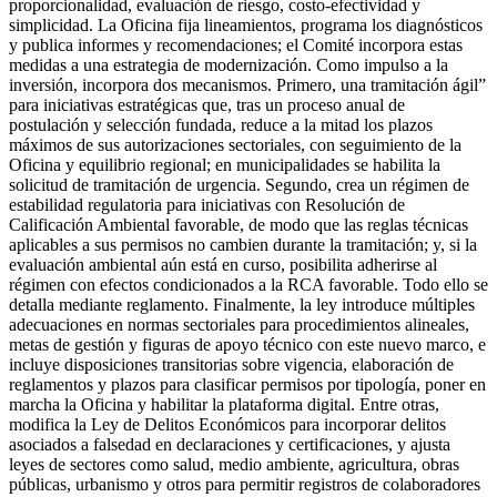
proporcionalidad, evaluación de riesgo, costo-efectividad y
simplicidad. La Oficina fija lineamientos, programa los diagnósticos
y publica informes y recomendaciones; el Comité incorpora estas
medidas a una estrategia de modernización. Como impulso a la
inversión, incorpora dos mecanismos. Primero, una tramitación ágil”
para iniciativas estratégicas que, tras un proceso anual de
postulación y selección fundada, reduce a la mitad los plazos
máximos de sus autorizaciones sectoriales, con seguimiento de la
Oficina y equilibrio regional; en municipalidades se habilita la
solicitud de tramitación de urgencia. Segundo, crea un régimen de
estabilidad regulatoria para iniciativas con Resolución de
Calificación Ambiental favorable, de modo que las reglas técnicas
aplicables a sus permisos no cambien durante la tramitación; y, si la
evaluación ambiental aún está en curso, posibilita adherirse al
régimen con efectos condicionados a la RCA favorable. Todo ello se
detalla mediante reglamento. Finalmente, la ley introduce múltiples
adecuaciones en normas sectoriales para procedimientos alineales,
metas de gestión y figuras de apoyo técnico con este nuevo marco, e
incluye disposiciones transitorias sobre vigencia, elaboración de
reglamentos y plazos para clasificar permisos por tipología, poner en
marcha la Oficina y habilitar la plataforma digital. Entre otras,
modifica la Ley de Delitos Económicos para incorporar delitos
asociados a falsedad en declaraciones y certificaciones, y ajusta
leyes de sectores como salud, medio ambiente, agricultura, obras
públicas, urbanismo y otros para permitir registros de colaboradores