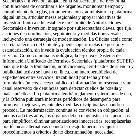
Sectoriales e Inversión, alojada en la Subsecretaría de Economía,
con funciones de coordinar a los órganos, monitorear tiempos y
cumplimiento de reglas, proponer mejoras, administrar la plataforma
digital única, articular mesas regionales y apoyar iniciativas de
inversión. Junto a ello, establece un Comité de Autorizaciones
Sectoriales e Inversión, integrado por subsecretarías claves, que fija
acciones de coordinación, seguimiento y medidas transversales,
incluyendo una estrategia de modernización. La Oficina actúa como
secretaría técnica del Comité y puede sugerir metas de gestión y
estandarización, sin invadir la evaluación técnica propia de cada
servicio. Como columna tecnológica, la ley crea el Sistema de
Información Unificado de Permisos Sectoriales (plataforma SUPER)
para que toda la tramitación, notificaciones, certificados de silencio y
publicidad activa se hagan en línea, con interoperabilidad de
expedientes entre servicios, trazabilidad por fecha y hora,
formularios únicos, acceso público a información no reservada y un
canal reservado de denuncias para detectar cuellos de botella y
malas prácticas. La plataforma tendrá reglamento y términos de uso,
y la Oficina publicará informes periódicos de desempeño para
promover mejoras y eventuales medidas disciplinarias cuando se
proceda. La modernización continua se convierte en obligación: al
menos cada tres años, los órganos deben diagnosticar sus permisos
para simplificar, eliminar autorizaciones innecesarias, reemplazarlas
por técnicas alternativas cuando el riesgo lo permita y ajustar
procedimientos a criterios de no discriminación, necesidad,