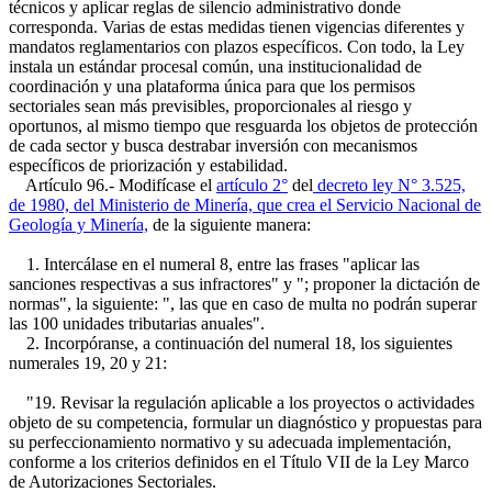
técnicos y aplicar reglas de silencio administrativo donde
corresponda. Varias de estas medidas tienen vigencias diferentes y
mandatos reglamentarios con plazos específicos. Con todo, la Ley
instala un estándar procesal común, una institucionalidad de
coordinación y una plataforma única para que los permisos
sectoriales sean más previsibles, proporcionales al riesgo y
oportunos, al mismo tiempo que resguarda los objetos de protección
de cada sector y busca destrabar inversión con mecanismos
específicos de priorización y estabilidad.
Artículo 96.- Modifícase el
artículo 2°
del
decreto ley N° 3.525,
de 1980, del Ministerio de Minería, que crea el Servicio Nacional de
Geología y Minería,
de la siguiente manera:
1. Intercálase en el numeral 8, entre las frases "aplicar las
sanciones respectivas a sus infractores" y "; proponer la dictación de
normas", la siguiente: ", las que en caso de multa no podrán superar
las 100 unidades tributarias anuales".
2. Incorpóranse, a continuación del numeral 18, los siguientes
numerales 19, 20 y 21:
"19. Revisar la regulación aplicable a los proyectos o actividades
objeto de su competencia, formular un diagnóstico y propuestas para
su perfeccionamiento normativo y su adecuada implementación,
conforme a los criterios definidos en el Título VII de la Ley Marco
de Autorizaciones Sectoriales.