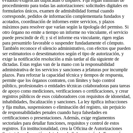
evitando exigencias duplicadas o dispares. Fija reglas mínimas de
procedimiento para todas las autorizaciones: solicitudes digitales en
formularios únicos, examen de admisibilidad formal cuando
corresponde, pedidos de información complementaria fundados y
acotados, coordinación de informes entre servicios, y plazos
máximos para resolver que varían según la tipología del permiso. Si
otro órgano no emite a tiempo un informe no vinculante, el servicio
puede prescindir de él; y si el informe era vinculante, rigen reglas
para presumirlo favorable o suspender fundadamente el cómputo.
También reconoce el silencio administrativo, con efectos que pueden
ser estimatorios o desestimatorios según el tipo de autorización, y
exige la notificación resolución a más tardar al día siguiente de
dictadas. Estas reglas van de la mano con la responsabilidad
administrativa de los servicios y sanciones a jefaturas por incumplir
plazos. Para reforzar la capacidad técnica y tiempos de respuesta,
permite que los órganos contraten, con límites y bajo control
público, profesionales o entidades técnicas colaboradoras para tareas
de apoyo como mediciones, verificaciones o certificaciones, y crear
registros públicos de esos colaboradores con requisitos de idoneidad,
inhabilidades, fiscalización y sanciones. La ley tipifica infracciones
y fija multas, suspensiones o eliminación del registro, sin perjuicio
de responsabilidades penales cuando haya falsedades en
certificaciones o presentaciones. Además, exige reglamentos
sectoriales para detallar funciones, requisitos y control de estos
registros. En institucionalidad, crea la Oficina de Autorizaciones