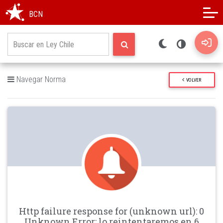
Modo oscuro
Alto contraste
BCN
Navegar Norma
VOLVER
Http failure response for (unknown url): 0
Unknown Error: lo reintentaremos en 6