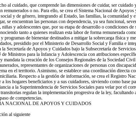
recho al cuidado, que comprende las dimensiones de cuidar, ser cuidado 
an remunerados o no. Para ello, se crea el Sistema Nacional de Apoyos
cial y de género, integrando al Estado, las familias, la comunidad y el 
ugar, se encuentran las personas con dependencia, ya sea funcional, sev
 niñas y adolescentes que, por su etapa de desarrollo o condiciones de s
econociendo tanto a quienes realizan esta labor de forma remunerada co
 y programas de bienestar destinados a mitigar la sobrecarga física y men
idados, presidido por el Ministerio de Desarrollo Social y Familia e in
ea la Secretaría de Apoyos y Cuidados bajo la Subsecretaría de Servicio
 de Ministros para la Infancia y Adolescencia con atribuciones específ
ley mandata la creación de los Consejos Regionales de la Sociedad Civi
emunerados, representantes de organizaciones de personas con discapaci
tema en el territorio. Asimismo, se establece una coordinación directa c
miciliaria. Respecto a la gestión de información, se crea el Registro N
car a los hogares beneficiarios y a sus cuidadores, sirviendo como base p
lancia a la Superintendencia de Servicios Sociales para velar por el cor
 transitorias regulan la implementación progresiva de la ley, facultando 
aspaso de competencias.
MA NACIONAL DE APOYOS Y CUIDADOS
ón al siguiente