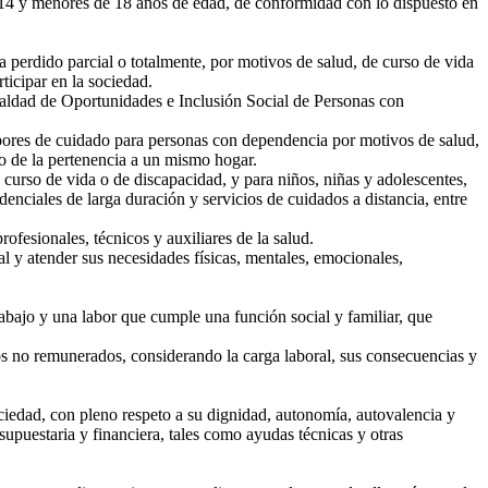
 14 y menores de 18 años de edad, de conformidad con lo dispuesto en
perdido parcial o totalmente, por motivos de salud, de curso de vida
ticipar en la sociedad.
ualdad de Oportunidades e Inclusión Social de Personas con
abores de cuidado para personas con dependencia por motivos de salud,
s o de la pertenencia a un mismo hogar.
urso de vida o de discapacidad, y para niños, niñas y adolescentes,
denciales de larga duración y servicios de cuidados a distancia, entre
fesionales, técnicos y auxiliares de la salud.
 y atender sus necesidades físicas, mentales, emocionales,
ajo y una labor que cumple una función social y familiar, que
os no remunerados, considerando la carga laboral, sus consecuencias y
iedad, con pleno respeto a su dignidad, autonomía, autovalencia y
upuestaria y financiera, tales como ayudas técnicas y otras