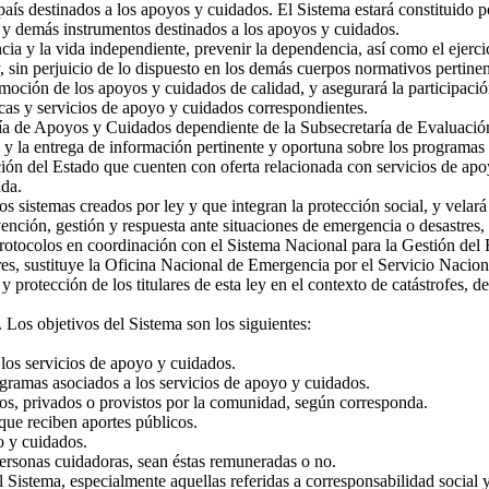
 país destinados a los apoyos y cuidados. El Sistema estará constituido 
es y demás instrumentos destinados a los apoyos y cuidados.
 y la vida independiente, prevenir la dependencia, así como el ejercici
y, sin perjuicio de lo dispuesto en los demás cuerpos normativos pertinen
moción de los apoyos y cuidados de calidad, y asegurará la participació
ticas y servicios de apoyo y cuidados correspondientes.
ía de Apoyos y Cuidados dependiente de la Subsecretaría de Evaluación 
 y la entrega de información pertinente y oportuna sobre los programa
ación del Estado que cuenten con oferta relacionada con servicios de a
nda.
sistemas creados por ley y que integran la protección social, y velará po
ción, gestión y respuesta ante situaciones de emergencia o desastres, 
 protocolos en coordinación con el Sistema Nacional para la Gestión de
res, sustituye la Oficina Nacional de Emergencia por el Servicio Nacio
 y protección de los titulares de esta ley en el contexto de catástrofes, 
os objetivos del Sistema son los siguientes:
 los servicios de apoyo y cuidados.
ramas asociados a los servicios de apoyo y cuidados.
s, privados o provistos por la comunidad, según corresponda.
ue reciben aportes públicos.
o y cuidados.
rsonas cuidadoras, sean éstas remuneradas o no.
l Sistema, especialmente aquellas referidas a corresponsabilidad soci