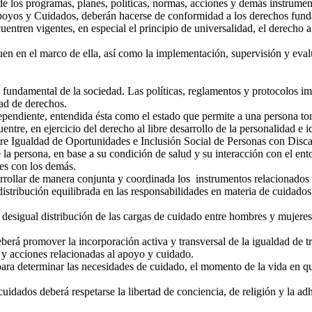
de los programas, planes, políticas, normas, acciones y demás instrument
oyos y Cuidados, deberán hacerse de conformidad a los derechos fundam
entren vigentes, en especial el principio de universalidad, el derecho a 
uen en el marco de ella, así como la implementación, supervisión y eva
 fundamental de la sociedad. Las políticas, reglamentos y protocolos im
dad de derechos.
pendiente, entendida ésta como el estado que permite a una persona to
ntre, en ejercicio del derecho al libre desarrollo de la personalidad e id
bre Igualdad de Oportunidades e Inclusión Social de Personas con Disc
a persona, en base a su condición de salud y su interacción con el ento
nes con los demás.
ollar de manera conjunta y coordinada los instrumentos relacionados c
tribución equilibrada en las responsabilidades en materia de cuidados en
desigual distribución de las cargas de cuidado entre hombres y mujeres
berá promover la incorporación activa y transversal de la igualdad de t
 y acciones relacionadas al apoyo y cuidado.
ara determinar las necesidades de cuidado, el momento de la vida en qu
idados deberá respetarse la libertad de conciencia, de religión y la adhe