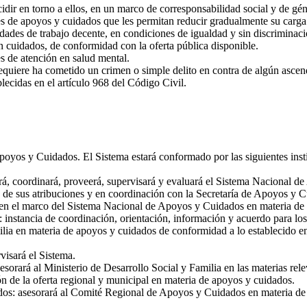
dir en torno a ellos, en un marco de corresponsabilidad social y de gén
s de apoyos y cuidados que les permitan reducir gradualmente su carga 
des de trabajo decente, en condiciones de igualdad y sin discriminación
n cuidados, de conformidad con la oferta pública disponible.
s de atención en salud mental.
quiere ha cometido un crimen o simple delito en contra de algún ascen
lecidas en el artículo 968 del Código Civil.
yos y Cuidados. El Sistema estará conformado por las siguientes insti
rá, coordinará, proveerá, supervisará y evaluará el Sistema Nacional d
e sus atribuciones y en coordinación con la Secretaría de Apoyos y Cu
n en el marco del Sistema Nacional de Apoyos y Cuidados en materia de 
instancia de coordinación, orientación, información y acuerdo para los
ilia en materia de apoyos y cuidados de conformidad a lo establecido en
isará el Sistema.
rará al Ministerio de Desarrollo Social y Familia en las materias relev
 de la oferta regional y municipal en materia de apoyos y cuidados.
s: asesorará al Comité Regional de Apoyos y Cuidados en materia de l