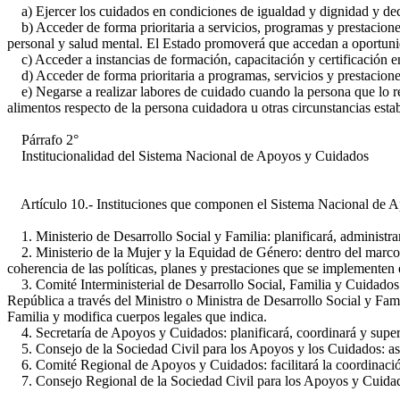
a) Ejercer los cuidados en condiciones de igualdad y dignidad y deci
b) Acceder de forma prioritaria a servicios, programas y prestacione
personal y salud mental. El Estado promoverá que accedan a oportunida
c) Acceder a instancias de formación, capacitación y certificación e
d) Acceder de forma prioritaria a programas, servicios y prestacione
e) Negarse a realizar labores de cuidado cuando la persona que lo re
alimentos respecto de la persona cuidadora u otras circunstancias estab
Párrafo 2°
Institucionalidad del Sistema Nacional de Apoyos y Cuidados
Artículo 10.- Instituciones que componen el Sistema Nacional de Apo
1. Ministerio de Desarrollo Social y Familia: planificará, administra
2. Ministerio de la Mujer y la Equidad de Género: dentro del marco d
coherencia de las políticas, planes y prestaciones que se implemente
3. Comité Interministerial de Desarrollo Social, Familia y Cuidados: 
República a través del Ministro o Ministra de Desarrollo Social y Fam
Familia y modifica cuerpos legales que indica.
4. Secretaría de Apoyos y Cuidados: planificará, coordinará y superv
5. Consejo de la Sociedad Civil para los Apoyos y los Cuidados: aseso
6. Comité Regional de Apoyos y Cuidados: facilitará la coordinación
7. Consejo Regional de la Sociedad Civil para los Apoyos y Cuidado