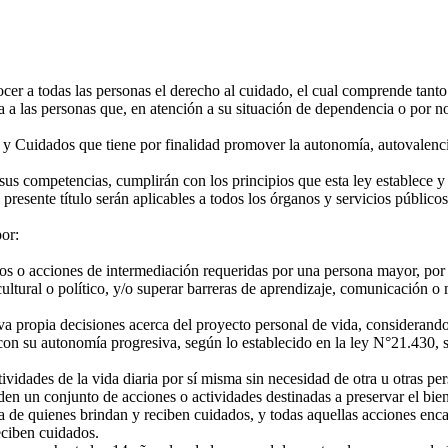
ocer a todas las personas el derecho al cuidado, el cual comprende tanto
a las personas que, en atención a su situación de dependencia o por no
 Cuidados que tiene por finalidad promover la autonomía, autovalencia
s competencias, cumplirán con los principios que esta ley establece y
presente título serán aplicables a todos los órganos y servicios públic
por:
s o acciones de intermediación requeridas por una persona mayor, por
 cultural o político, y/o superar barreras de aprendizaje, comunicación 
a propia decisiones acerca del proyecto personal de vida, considerando
n su autonomía progresiva, según lo establecido en la ley N°21.430, s
vidades de la vida diaria por sí misma sin necesidad de otra u otras pe
 un conjunto de acciones o actividades destinadas a preservar el biene
cia de quienes brindan y reciben cuidados, y todas aquellas acciones enca
eciben cuidados.