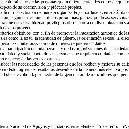
ia cultural tanto de las personas que requieren cuidados como de quiene
espeto de su cosmovisión y prácticas propias.
 artículo 10 actuarán de manera organizada y coordinada, en sus ámbitos
uación, según corresponda, de los programas, planes, políticas, servicio
á que no se establezcan privilegios ni se incurra en discriminaciones arb
ienes los proveen.
erios objetivos, con el fin de promover la integración armónica de la
les como la edad, la identidad de género, la orientación sexual, la disca
as personas cuidadoras, como de quienes requieren cuidados.
la participación de toda persona y de las organizaciones de la sociedad 
xto físico y social, tanto de las personas que requieren cuidados, como 
como respecto de las zonas extremas.
acer las necesidades de las personas que los reciben y mejorar su calid
e cuidado logren los resultados deseados de la manera más efectiva posib
uidados de calidad, por medio de la generación de indicadores que perm
tema Nacional de Apoyos y Cuidados, en adelante el "Sistema" o "SNA