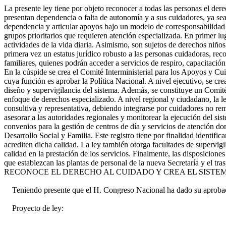
La presente ley tiene por objeto reconocer a todas las personas el de
presentan dependencia o falta de autonomía y a sus cuidadores, ya se
dependencia y articular apoyos bajo un modelo de corresponsabilidad so
grupos prioritarios que requieren atención especializada. En primer l
actividades de la vida diaria. Asimismo, son sujetos de derechos niños,
primera vez un estatus jurídico robusto a las personas cuidadoras, r
familiares, quienes podrán acceder a servicios de respiro, capacitación
En la cúspide se crea el Comité Interministerial para los Apoyos y Cu
cuya función es aprobar la Política Nacional. A nivel ejecutivo, se cr
diseño y supervigilancia del sistema. Además, se constituye un Comité
enfoque de derechos especializado. A nivel regional y ciudadano, la 
consultiva y representativa, debiendo integrarse por cuidadores no r
asesorar a las autoridades regionales y monitorear la ejecución del sis
convenios para la gestión de centros de día y servicios de atención do
Desarrollo Social y Familia. Este registro tiene por finalidad identifi
acrediten dicha calidad. La ley también otorga facultades de supervigi
calidad en la prestación de los servicios. Finalmente, las disposiciones
que establezcan las plantas de personal de la nueva Secretaría y el tr
RECONOCE EL DERECHO AL CUIDADO Y CREA EL SISTE
Teniendo presente que el H. Congreso Nacional ha dado su aprobaci
Proyecto de ley: