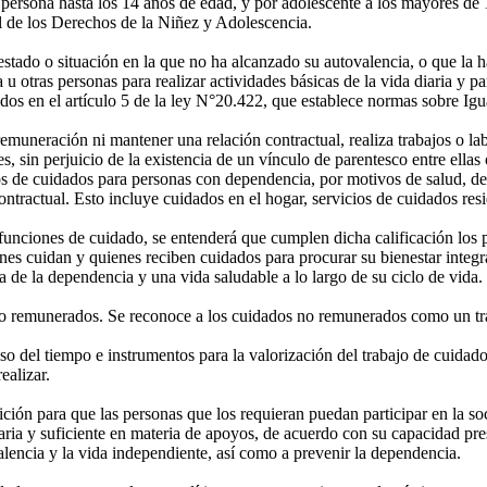
 persona hasta los 14 años de edad, y por adolescente a los mayores de
al de los Derechos de la Niñez y Adolescencia.
do o situación en la que no ha alcanzado su autovalencia, o que la ha 
 otras personas para realizar actividades básicas de la vida diaria y par
os en el artículo 5 de la ley N°20.422, que establece normas sobre Ig
muneración ni mantener una relación contractual, realiza trabajos o l
s, sin perjuicio de la existencia de un vínculo de parentesco entre ella
de cuidados para personas con dependencia, por motivos de salud, de c
ntractual. Esto incluye cuidados en el hogar, servicios de cuidados resi
nciones de cuidado, se entenderá que cumplen dicha calificación los pro
 cuidan y quienes reciben cuidados para procurar su bienestar integral
a de la dependencia y una vida saludable a lo largo de su ciclo de vida.
o remunerados. Se reconoce a los cuidados no remunerados como un trab
o del tiempo e instrumentos para la valorización del trabajo de cuidad
ealizar.
ón para que las personas que los requieran puedan participar en la soc
ria y suficiente en materia de apoyos, de acuerdo con su capacidad pres
alencia y la vida independiente, así como a prevenir la dependencia.