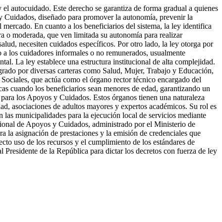
y el autocuidado. Este derecho se garantiza de forma gradual a quienes
 y Cuidados, diseñado para promover la autonomía, prevenir la
mercado. En cuanto a los beneficiarios del sistema, la ley identifica
era o moderada, que ven limitada su autonomía para realizar
alud, necesiten cuidados específicos. Por otro lado, la ley otorga por
mo a los cuidadores informales o no remunerados, usualmente
tal. La ley establece una estructura institucional de alta complejidad.
tegrado por diversas carteras como Salud, Mujer, Trabajo y Educación,
s Sociales, que actúa como el órgano rector técnico encargado del
icas cuando los beneficiarios sean menores de edad, garantizando un
l para los Apoyos y Cuidados. Estos órganos tienen una naturaleza
dad, asociaciones de adultos mayores y expertos académicos. Su rol es
on las municipalidades para la ejecución local de servicios mediante
acional de Apoyos y Cuidados, administrado por el Ministerio de
ara la asignación de prestaciones y la emisión de credenciales que
recto uso de los recursos y el cumplimiento de los estándares de
al Presidente de la República para dictar los decretos con fuerza de ley