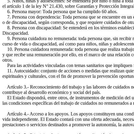
5. Niños, niñas y adolescentes: Se entenderá por niño o niña a toda
el artículo 1 de la ley N° 21.430, sobre Garantías y Protección Integr
6. Persona mayor: Toda persona que ha cumplido 60 años.
7. Persona con dependencia: Toda persona que se encuentre en un esta
o de discapacidad, según corresponda, y que requiere cuidados de otra u
8. Persona con discapacidad: Se entenderá en los términos establecid
Discapacidad.
9. Persona cuidadora no remunerada: toda persona que, sin recibir re
curso de vida o discapacidad, así como para niños, niñas y adolescente
10. Persona cuidadora remunerada: toda persona que realiza trabajos 
y que recibe una remuneración por ello, en el marco de una relación co
otros.
Para las actividades vinculadas con temas sanitarios que impliquen fu
11. Autocuidado: conjunto de acciones o medidas que realizan quienes
espirituales y culturales, con el fin de promover la prevención oportun
Artículo 3.- Reconocimiento del trabajo y las labores de cuidados n
contribuye al desarrollo económico y social del país.
El Estado dispondrá, entre otros, de instrumentos de medición del us
las condiciones específicas del trabajo de cuidados no remunerados a r
Artículo 4.- Acceso a los apoyos. Los apoyos constituyen una condici
vida independiente. El Estado contará con una oferta adecuada, necesa
prestaciones o servicios destinados a promover la autonomía, la autov