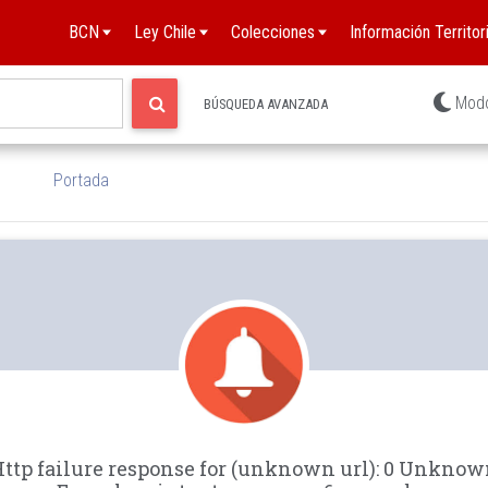
BCN
Ley Chile
Colecciones
Información Territori
Mod
BÚSQUEDA AVANZADA
Portada
ttp failure response for (unknown url): 0 Unkno