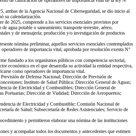
to de calificación de operadores de importancia vital de la ley N°
 ambas de la Agencia Nacional de Ciberseguridad, se dio inicio al
bó su calendarización.
re de 2025, comprende a los servicios esenciales provistos por
o de agua potable o saneamiento; transporte terrestre, aéreo,
postales y de mensajería; producción y/o investigación de productos
resente nómina preliminar, aquellos servicios esenciales contemplados
de operadores de importancia vital, aprobada por resolución exenta N°
forme fundado a los organismos públicos con competencia sectorial,
ctor económico en el que desarrolla su actividad la entidad respectiva,
icarse como operadores de importancia vital.
e Previsión de Defensa Nacional; Dirección de Previsión de
oncesiones; Instituto de Salud Pública; Dirección General de Aguas;
dencia de Electricidad y Combustibles; Dirección General de
s Portuarias; Dirección de Vialidad; Dirección de Aeropuertos;
ntendencia de Electricidad y Combustible; Comisión Nacional de
etaría de Salud; Subsecretaría de Redes Asistenciales; Servicio de
ocedimiento y permitieron elaborar una nómina de las instituciones
aciones y acompañar todos los documentos y antecedentes que estimen