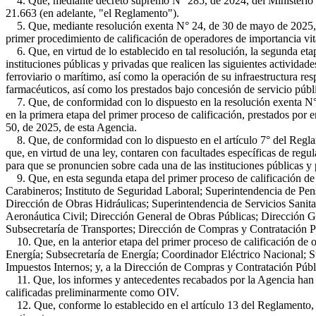
4. Que, mediante decreto supremo N° 285, de 2024, del Ministerio del
21.663 (en adelante, "el Reglamento").
5. Que, mediante resolución exenta N° 24, de 30 de mayo de 2025, m
primer procedimiento de calificación de operadores de importancia vita
6. Que, en virtud de lo establecido en tal resolución, la segunda eta
instituciones públicas y privadas que realicen las siguientes actividad
ferroviario o marítimo, así como la operación de su infraestructura re
farmacéuticos, así como los prestados bajo concesión de servicio públ
7. Que, de conformidad con lo dispuesto en la resolución exenta N° 7
en la primera etapa del primer proceso de calificación, prestados por 
50, de 2025, de esta Agencia.
8. Que, de conformidad con lo dispuesto en el artículo 7° del Reglame
que, en virtud de una ley, contaren con facultades específicas de regul
para que se pronuncien sobre cada una de las instituciones públicas 
9. Que, en esta segunda etapa del primer proceso de calificación de 
Carabineros; Instituto de Seguridad Laboral; Superintendencia de Pen
Dirección de Obras Hidráulicas; Superintendencia de Servicios Sanit
Aeronáutica Civil; Dirección General de Obras Públicas; Dirección Ge
Subsecretaría de Transportes; Dirección de Compras y Contratación Pú
10. Que, en la anterior etapa del primer proceso de calificación de 
Energía; Subsecretaría de Energía; Coordinador Eléctrico Nacional; S
Impuestos Internos; y, a la Dirección de Compras y Contratación Públ
11. Que, los informes y antecedentes recabados por la Agencia han si
calificadas preliminarmente como OIV.
12. Que, conforme lo establecido en el artículo 13 del Reglamento, 