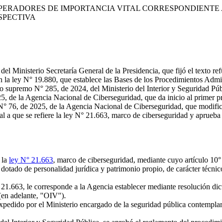
PERADORES DE IMPORTANCIA VITAL CORRESPONDIENTE 
ESPECTIVA
el Ministerio Secretaría General de la Presidencia, que fijó el texto r
 la ley N° 19.880, que establece las Bases de los Procedimientos Admin
to supremo N° 285, de 2024, del Ministerio del Interior y Seguridad Púb
25, de la Agencia Nacional de Ciberseguridad, que da inicio al primer pr
 N° 76, de 2025, de la Agencia Nacional de Ciberseguridad, que modifica
al a que se refiere la ley N° 21.663, marco de ciberseguridad y aprueba 
 la
ley N° 21.663
, marco de ciberseguridad, mediante cuyo artículo 10°
otado de personalidad jurídica y patrimonio propio, de carácter técnico 
21.663, le corresponde a la Agencia establecer mediante resolución dicta
(en adelante, "OIV").
expedido por el Ministerio encargado de la seguridad pública contempla