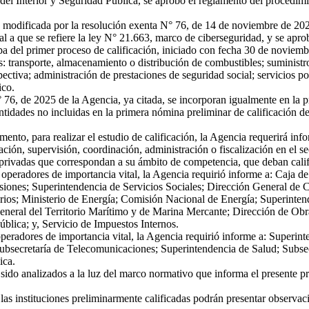
 Interior y Seguridad Pública, se aprobó el reglamento del procedimien
odificada por la resolución exenta N° 76, de 14 de noviembre de 2025,
l a que se refiere la ley N° 21.663, marco de ciberseguridad, y se apro
pa del primer proceso de calificación, iniciado con fecha 30 de noviemb
es: transporte, almacenamiento o distribución de combustibles; suministr
spectiva; administración de prestaciones de seguridad social; servicios 
ico.
6, de 2025 de la Agencia, ya citada, se incorporan igualmente en la p
entidades no incluidas en la primera nómina preliminar de calificación 
nto, para realizar el estudio de calificación, la Agencia requerirá in
ación, supervisión, coordinación, administración o fiscalización en el se
y privadas que correspondan a su ámbito de competencia, que deban calif
operadores de importancia vital, la Agencia requirió informe a: Caja d
siones; Superintendencia de Servicios Sociales; Dirección General de C
arios; Ministerio de Energía; Comisión Nacional de Energía; Superinten
neral del Territorio Marítimo y de Marina Mercante; Dirección de Obra
blica; y, Servicio de Impuestos Internos.
operadores de importancia vital, la Agencia requirió informe a: Superi
ubsecretaría de Telecomunicaciones; Superintendencia de Salud; Subsecr
ica.
do analizados a la luz del marco normativo que informa el presente pr
las instituciones preliminarmente calificadas podrán presentar observ