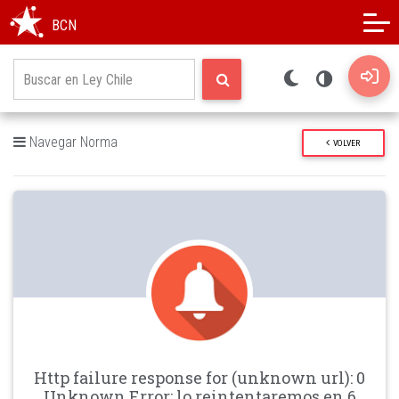
Modo oscuro
Alto contraste
BCN
Navegar Norma
VOLVER
Http failure response for (unknown url): 0
Unknown Error: lo reintentaremos en 6