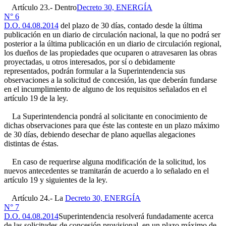
Artículo 23.- Dentro
Decreto 30, ENERGÍA
N° 6
D.O. 04.08.2014
del plazo de 30 días, contado desde la última
publicación en un diario de circulación nacional, la que no podrá ser
posterior a la última publicación en un diario de circulación regional,
los dueños de las propiedades que ocuparen o atravesaren las obras
proyectadas, u otros interesados, por sí o debidamente
representados, podrán formular a la Superintendencia sus
observaciones a la solicitud de concesión, las que deberán fundarse
en el incumplimiento de alguno de los requisitos señalados en el
artículo 19 de la ley.
La Superintendencia pondrá al solicitante en conocimiento de
dichas observaciones para que éste las conteste en un plazo máximo
de 30 días, debiendo desechar de plano aquellas alegaciones
distintas de éstas.
En caso de requerirse alguna modificación de la solicitud, los
nuevos antecedentes se tramitarán de acuerdo a lo señalado en el
artículo 19 y siguientes de la ley.
Artículo 24.- La
Decreto 30, ENERGÍA
N° 7
D.O. 04.08.2014
Superintendencia resolverá fundadamente acerca
de las solicitudes de concesión provisional, en un plazo máximo de