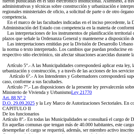
fueron publicadas en el sitio electrónico institucional. Asimismo, a tr
administrativas y técnicas sobre construcción y urbanización e interpre
regionales ministeriales de oficio, a solicitud de parte o de otro órg
competencia.
En el marco de las facultades indicadas en el inciso precedente, la D
Administración del Estado con competencia en la materia de conformida
Las interpretaciones de los instrumentos de planificación territorial q
plazos que señale la Ordenanza General y mantenerse a disposición de c
Las interpretaciones emitidas por la División de Desarrollo Urbano y
la norma o texto interpretado. Los cambios que puedan producirse en di
respectivo sitio electrónico, sin afectar situaciones acaecidas durante l
Artículo 5°.- A las Municipalidades corresponderá aplicar esta ley, 
urbanización y construcción, y a través de las acciones de los servicio
Artículo 6°.- A los Intendentes y Gobernadores corresponderá supervi
caso, conforme a sus facultades.
Artículo 7°.- Las disposiciones de la presente ley prevalecerán sobre
Ministerio de Vivienda y Urbanismo
Ley 21770
Art. 88 Nº 2
D.O. 29.09.2025
y la Ley Marco de Autorizaciones Sectoriales. En con
CAPITULO II
De los funcionarios
Artículo 8°.- En todas las Municipalidades se consultará el cargo de D
En aquellas comunas que tengan más de 40.000 habitantes, este cargo 
desempeñar el cargo se requerirá, además, ser miembro activo inscrito