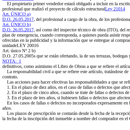
El propietario primer vendedor estará obligado a incluir en la escrit
profesional que realizó el proyecto de cálculo estructural
Ley 21014
Art. ÚNICO a)
D.O. 26.05.2017
, del profesional a cargo de la obra, de los profesion
Art. ÚNICO b)
D.O. 26.05.2017
, así como del inspector técnico de obra (ITO), del r
plan de emergencia, cuando corresponda, a quienes pueda asistir respon
ofrecidas en la publicidad y la información que se entregue al comprad
unidade
LEY 20016
Art. único Nº 2 b)
D.O. 27.05.2005
s que se están ofertando, la de sus terrazas, bodegas
NOTA: 1
definitivos, como asimismo el Libro de Obras a que se refiere el artí
La responsabilidad civil a que se refiere este artículo, tratándose de 
contrato.
Las acciones para hacer efectivas las responsabilidades a que se refie
1. En el plazo de diez años, en el caso de fallas o defectos que afect
2. En el plazo de cinco años, cuando se trate de fallas o defectos de 
3. En el plazo de tres años, si hubiesen fallas o defectos que afecte
En los casos de fallas o defectos no incorporados expresamente en los
años.
Los plazos de prescripción se contarán desde la fecha de la recepción
la fecha de la inscripción del inmueble a nombre del comprador en el