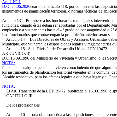
Art. 1 N° 1
D.O. 24.06.2026
cuarto del artículo 118, por contravenir las disposic
instrumentos de planificación territorial, o normas técnicas de aplicaci
Artículo 13°.- Prohíbese a los funcionarios municipales intervenir en l
funciones, cuando éstas deban ser aprobadas por el Departamento Muni
empleado o a sus parientes hasta el 4° grado de consanguinidad o 2° de
Los funcionarios que contravengan la prohibición anterior serán sancio
Artículo 14°.- Los Directores de Obras y Asesores Urbanistas deberán
Municipio, que vulneren las disposiciones legales y reglamentarias que
Artículo 15.- Si la División de Desarrollo Urbano
LEY 19472
ART.UNICO, 3)
D.O.16.09.1996
del Ministerio de Vivienda y Urbanismo, o las Secre
NOTA:
fundada de cualquier persona, tuvieren conocimiento de que algún funci
los instrumentos de planificación territorial vigentes en la comuna, de
Alcalde respectivo, para los efectos legales a que haya lugar y al Co
NOTA:
El Art. Transitorio de la LEY 19472, publicada el 16.09.1996, dispu
CAPITULO III
De los profesionales
Artículo 16°.- Toda obra sometida a las disposiciones de la presente