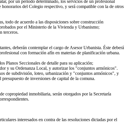
tar, por un periodo determinado, los servicios de un profesional
 honorarios del Colegio respectivo, y será compatible con la de otros
as, todo de acuerdo a las disposiciones sobre construcción
probados por el Ministerio de la Vivienda y Urbanismo;
n terceros.
ntes, deberán contemplar el cargo de Asesor Urbanista. Éste deberá
profesional con formación afín en materias de planificación urbana.
s Planos Seccionales de detalle para su aplicación;
ador y su Ordenanza Local, y autorizar los "conjuntos armónicos".
os de subdivisión, loteo, urbanización y "conjuntos armónicos", y
l presupuesto de inversiones de capital de la comuna.
n de copropiedad inmobiliaria, serán otorgados por la Secretaría
orrespondientes.
iculares interesados en contra de las resoluciones dictadas por el