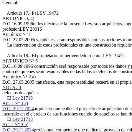
General.
Artículo 17.- Pa
LEY 19472
ART.UNICO, 4)
D.O.16.09.1996
ra los efectos de la presente Ley, son arquitectos, ing
profesion
LEY 20016
Art. único Nº 1
D.O. 27.05.2005
es, quienes serán responsables por sus acciones u om
La intervención de estos profesionales en una construcción requerirá 
Artículo 18.- El propietario primer vendedor de una
LEY 19472
ART.UNICO Nº 5
D.O.16.09.1996
construcción será responsable por todos los daños y p
contra de quienes sean responsables de las fallas o defectos de constr
Art. único Nº 2 a)
D.O. 27.05.2005
transferida, esta responsabilidad recaerá en el propi
NOTA: 1
defectos de aquélla.
El
Ley 21718
Art. 1 N° 3 a)
D.O. 29.11.2024
arquitecto que realice el proyecto de arquitectura de
incurrido en el ejercicio de sus funciones cuando de aquellos se han d
El
Ley 21718
Art. 1 N° 3 b)
D.O. 29.11.2024
profesional competente que realice el proyecto de cál