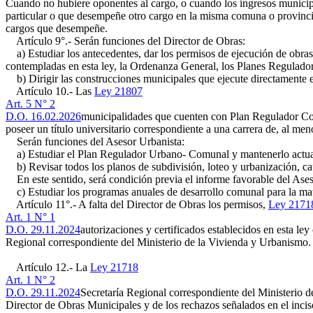
Cuando no hubiere oponentes al cargo, o cuando los ingresos municipal
particular o que desempeñe otro cargo en la misma comuna o provincia.
cargos que desempeñe.
Artículo 9°.- Serán funciones del Director de Obras:
a) Estudiar los antecedentes, dar los permisos de ejecución de obras, 
contempladas en esta ley, la Ordenanza General, los Planes Regulado
b) Dirigir las construcciones municipales que ejecute directamente el
Artículo 10.- Las
Ley 21807
Art. 5 N° 2
D.O. 16.02.2026
municipalidades que cuenten con Plan Regulador Com
poseer un título universitario correspondiente a una carrera de, al m
Serán funciones del Asesor Urbanista:
a) Estudiar el Plan Regulador Urbano- Comunal y mantenerlo actualiza
b) Revisar todos los planos de subdivisión, loteo y urbanización, ca
En este sentido, será condición previa el informe favorable del Ases
c) Estudiar los programas anuales de desarrollo comunal para la mater
Artículo 11°.- A falta del Director de Obras los permisos,
Ley 2171
Art. 1 N° 1
D.O. 29.11.2024
autorizaciones y certificados establecidos en esta ley
Regional correspondiente del Ministerio de la Vivienda y Urbanismo. 
Artículo 12.- La
Ley 21718
Art. 1 N° 2
D.O. 29.11.2024
Secretaría Regional correspondiente del Ministerio de
Director de Obras Municipales y de los rechazos señalados en el inci