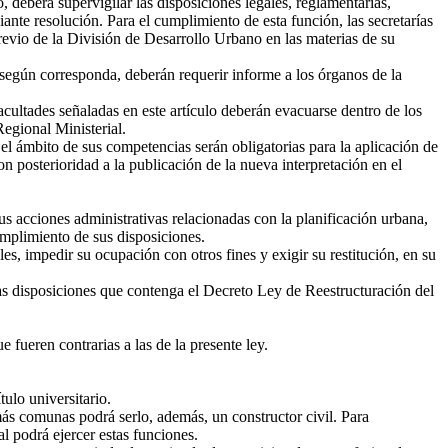
, deberá supervigilar las disposiciones legales, reglamentarias,
iante resolución. Para el cumplimiento de esta función, las secretarías
previo de la División de Desarrollo Urbano en las materias de su
 según corresponda, deberán requerir informe a los órganos de la
facultades señaladas en este artículo deberán evacuarse dentro de los
Regional Ministerial.
l ámbito de sus competencias serán obligatorias para la aplicación de
n posterioridad a la publicación de la nueva interpretación en el
 acciones administrativas relacionadas con la planificación urbana,
cumplimiento de sus disposiciones.
, impedir su ocupación con otros fines y exigir su restitución, en su
las disposiciones que contenga el Decreto Ley de Reestructuración del
fueren contrarias a las de la presente ley.
ulo universitario.
ás comunas podrá serlo, además, un constructor civil. Para
l podrá ejercer estas funciones.