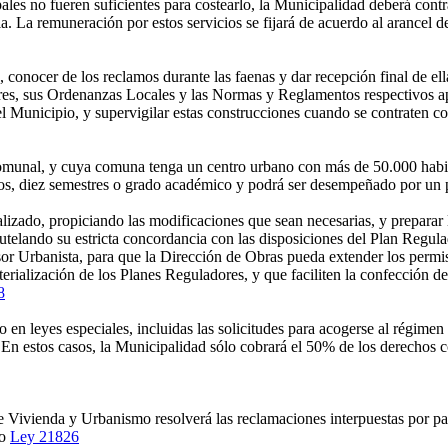
es no fueren suficientes para costearlo, la Municipalidad deberá contra
 La remuneración por estos servicios se fijará de acuerdo al arancel de
conocer de los reclamos durante las faenas y dar recepción final de ell
res, sus Ordenanzas Locales y las Normas y Reglamentos respectivos a
 Municipio, y supervigilar estas construcciones cuando se contraten co
unal, y cuya comuna tenga un centro urbano con más de 50.000 habita
enos, diez semestres o grado académico y podrá ser desempeñado por un 
do, propiciando las modificaciones que sean necesarias, y preparar lo
utelando su estricta concordancia con las disposiciones del Plan Regul
or Urbanista, para que la Dirección de Obras pueda extender los permis
ialización de los Planes Reguladores, y que faciliten la confección de
8
 o en leyes especiales, incluidas las solicitudes para acogerse al régime
En estos casos, la Municipalidad sólo cobrará el 50% de los derechos c
 Vivienda y Urbanismo resolverá las reclamaciones interpuestas por part
so
Ley 21826