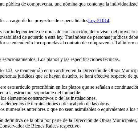
ura pública de compraventa, una nómina que contenga la individualizació
ales a cargo de los proyectos de especialidades
Ley 21014
evisor independiente de obras de construcción, del revisor del proyecto d
sabilidad de acuerdo a esta ley. Tratándose de personas jurídicas deber
or se entenderán incorporadas al contrato de compraventa. Tal informació
 y estacionamientos. Los planos y las especificaciones técnicas,
culo 143, se mantendrán en un archivo en la Dirección de Obras Municipa
personas jurídicas que se hayan disuelto, se hará efectiva respecto de qu
re este artículo prescribirán en los plazos que se señalan a continuació
en a la estructura soportante del inmueble.
los elementos constructivos o de las instalaciones.
n a elementos de terminaciones o de acabado de las obras.
 numerales anteriores o que no sean asimilables o equivalentes a los m
 definitiva de la obra por parte de la Dirección de Obras Municipales,
 Conservador de Bienes Raíces respectivo.