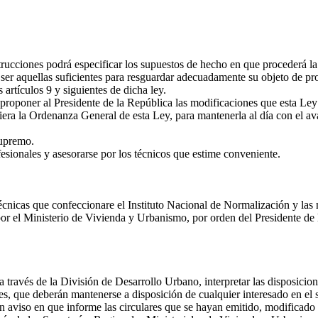
ciones podrá especificar los supuestos de hecho en que procederá la ap
er aquellas suficientes para resguardar adecuadamente su objeto de prote
artículos 9 y siguientes de dicha ley.
poner al Presidente de la República las modificaciones que esta Ley r
ra la Ordenanza General de esta Ley, para mantenerla al día con el av
supremo.
esionales y asesorarse por los técnicos que estime conveniente.
cnicas que confeccionare el Instituto Nacional de Normalización y las
r el Ministerio de Vivienda y Urbanismo, por orden del Presidente de 
través de la División de Desarrollo Urbano, interpretar las disposicion
s, que deberán mantenerse a disposición de cualquier interesado en el si
un aviso en que informe las circulares que se hayan emitido, modificado