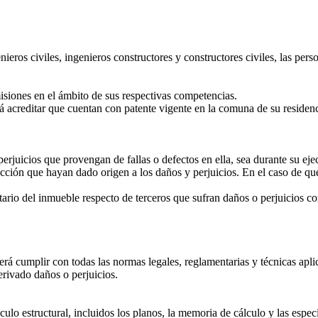
enieros civiles, ingenieros constructores y constructores civiles, las pe
isiones en el ámbito de sus respectivas competencias.
acreditar que cuentan con patente vigente en la comuna de su residenci
erjuicios que provengan de fallas o defectos en ella, sea durante su eje
ucción que hayan dado origen a los daños y perjuicios. En el caso de qu
etario del inmueble respecto de terceros que sufran daños o perjuicios c
berá cumplir con todas las normas legales, reglamentarias y técnicas apl
erivado daños o perjuicios.
culo estructural, incluidos los planos, la memoria de cálculo y las espe