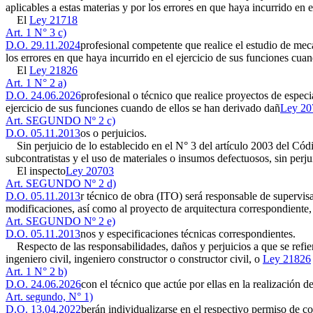
aplicables a estas materias y por los errores en que haya incurrido en 
El
Ley 21718
Art. 1 N° 3 c)
D.O. 29.11.2024
profesional competente que realice el estudio de mec
los errores en que haya incurrido en el ejercicio de sus funciones cua
El
Ley 21826
Art. 1 N° 2 a)
D.O. 24.06.2026
profesional o técnico que realice proyectos de especi
ejercicio de sus funciones cuando de ellos se han derivado dañ
Ley 20
Art. SEGUNDO Nº 2 c)
D.O. 05.11.2013
os o perjuicios.
Sin perjuicio de lo establecido en el N° 3 del artículo 2003 del Códig
subcontratistas y el uso de materiales o insumos defectuosos, sin perju
El inspecto
Ley 20703
Art. SEGUNDO Nº 2 d)
D.O. 05.11.2013
r técnico de obra (ITO) será responsable de supervis
modificaciones, así como al proyecto de arquitectura correspondiente, 
Art. SEGUNDO Nº 2 e)
D.O. 05.11.2013
nos y especificaciones técnicas correspondientes.
Respecto de las responsabilidades, daños y perjuicios a que se refiere
ingeniero civil, ingeniero constructor o constructor civil, o
Ley 21826
Art. 1 N° 2 b)
D.O. 24.06.2026
con el técnico que actúe por ellas en la realización 
Art. segundo, N° 1)
D.O. 13.04.2022
berán individualizarse en el respectivo permiso de c