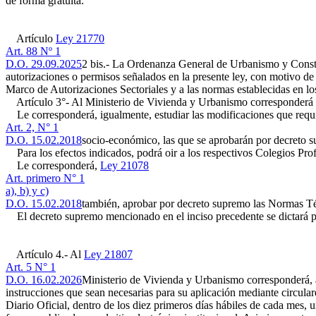
de forma gratuita.
Artículo
Ley 21770
Art. 88 Nº 1
D.O. 29.09.2025
2 bis.- La Ordenanza General de Urbanismo y Construc
autorizaciones o permisos señalados en la presente ley, con motivo de s
Marco de Autorizaciones Sectoriales y a las normas establecidas en los 
Artículo 3°- Al Ministerio de Vivienda y Urbanismo corresponderá pro
Le corresponderá, igualmente, estudiar las modificaciones que requie
Art. 2, N° 1
D.O. 15.02.2018
socio-económico, las que se aprobarán por decreto 
Para los efectos indicados, podrá oir a los respectivos Colegios Prof
Le corresponderá,
Ley 21078
Art. primero N° 1
a), b) y c)
D.O. 15.02.2018
también, aprobar por decreto supremo las Normas Té
El decreto supremo mencionado en el inciso precedente se dictará po
Artículo 4.- Al
Ley 21807
Art. 5 N° 1
D.O. 16.02.2026
Ministerio de Vivienda y Urbanismo corresponderá, a 
instrucciones que sean necesarias para su aplicación mediante circulare
Diario Oficial, dentro de los diez primeros días hábiles de cada mes, 