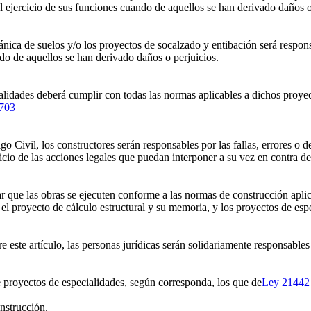
el ejercicio de sus funciones cuando de aquellos se han derivado daños o
ánica de suelos y/o los proyectos de socalzado y entibación será respons
ndo de aquellos se han derivado daños o perjuicios.
alidades deberá cumplir con todas las normas aplicables a dichos proyec
703
o Civil, los constructores serán responsables por las fallas, errores o d
icio de las acciones legales que puedan interponer a su vez en contra de
ar que las obras se ejecuten conforme a las normas de construcción apli
el proyecto de cálculo estructural y su memoria, y los proyectos de espe
 este artículo, las personas jurídicas serán solidariamente responsable
de proyectos de especialidades, según corresponda, los que de
Ley 21442
onstrucción.