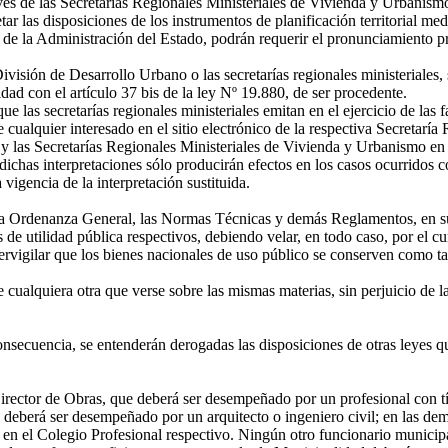
avés de las Secretarías Regionales Ministeriales de Vivienda y Urbanismo
tar las disposiciones de los instrumentos de planificación territorial med
ano de la Administración del Estado, podrán requerir el pronunciamiento 
ivisión de Desarrollo Urbano o las secretarías regionales ministeriales,
d con el artículo 37 bis de la ley Nº 19.880, de ser procedente.
ue las secretarías regionales ministeriales emitan en el ejercicio de las 
ualquier interesado en el sitio electrónico de la respectiva Secretaría 
 las Secretarías Regionales Ministeriales de Vivienda y Urbanismo en e
chas interpretaciones sólo producirán efectos en los casos ocurridos co
a vigencia de la interpretación sustituida.
la Ordenanza General, las Normas Técnicas y demás Reglamentos, en sus
s de utilidad pública respectivos, debiendo velar, en todo caso, por el 
gilar que los bienes nacionales de uso público se conserven como tales
 cualquiera otra que verse sobre las mismas materias, sin perjuicio de 
secuencia, se entenderán derogadas las disposiciones de otras leyes que 
irector de Obras, que deberá ser desempeñado por un profesional con tít
deberá ser desempeñado por un arquitecto o ingeniero civil; en las dem
 en el Colegio Profesional respectivo. Ningún otro funcionario municipa