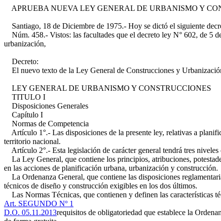
APRUEBA NUEVA LEY GENERAL DE URBANISMO Y CO
Santiago, 18 de Diciembre de 1975.- Hoy se dictó el siguiente decr
Núm. 458.- Vistos: las facultades que el decreto ley N° 602, de 5 de A
urbanización,
Decreto:
El nuevo texto de la Ley General de Construcciones y Urbanización 
LEY GENERAL DE URBANISMO Y CONSTRUCCIONES
TITULO I
Disposiciones Generales
Capítulo I
Normas de Competencia
Artículo 1°.- Las disposiciones de la presente ley, relativas a planifi
territorio nacional.
Artículo 2°.- Esta legislación de carácter general tendrá tres niveles
La Ley General, que contiene los principios, atribuciones, potestades
en las acciones de planificación urbana, urbanización y construcción.
La Ordenanza General, que contiene las disposiciones reglamentarias 
técnicos de diseño y construcción exigibles en los dos últimos.
Las Normas Técnicas, que contienen y definen las características téc
Art. SEGUNDO Nº 1
D.O. 05.11.2013
requisitos de obligatoriedad que establece la Ordena