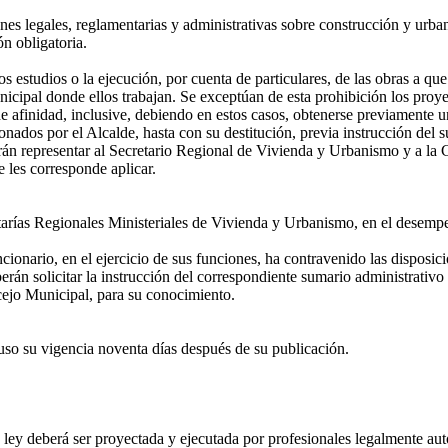
iones legales, reglamentarias y administrativas sobre construcción y urb
ón obligatoria.
os estudios o la ejecución, por cuenta de particulares, de las obras a que
cipal donde ellos trabajan. Se exceptúan de esta prohibición los proye
 afinidad, inclusive, debiendo en estos casos, obtenerse previamente un
nados por el Alcalde, hasta con su destitución, previa instrucción del 
 representar al Secretario Regional de Vivienda y Urbanismo y a la Con
 les corresponde aplicar.
tarías Regionales Ministeriales de Vivienda y Urbanismo, en el desemp
onario, en el ejercicio de sus funciones, ha contravenido las disposici
berán solicitar la instrucción del correspondiente sumario administrativ
ncejo Municipal, para su conocimiento.
so su vigencia noventa días después de su publicación.
 ley deberá ser proyectada y ejecutada por profesionales legalmente aut