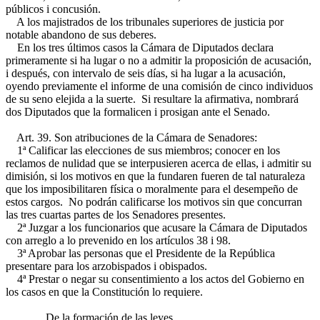
públicos i concusión.
A los majistrados de los tribunales superiores de justicia por
notable abandono de sus deberes.
En los tres últimos casos la Cámara de Diputados declara
primeramente si ha lugar o no a admitir la proposición de acusación,
i después, con intervalo de seis días, si ha lugar a la acusación,
oyendo previamente el informe de una comisión de cinco individuos
de su seno elejida a la suerte. Si resultare la afirmativa, nombrará
dos Diputados que la formalicen i prosigan ante el Senado.
Art. 39. Son atribuciones de la Cámara de Senadores:
1ª Calificar las elecciones de sus miembros; conocer en los
reclamos de nulidad que se interpusieren acerca de ellas, i admitir su
dimisión, si los motivos en que la fundaren fueren de tal naturaleza
que los imposibilitaren física o moralmente para el desempeño de
estos cargos. No podrán calificarse los motivos sin que concurran
las tres cuartas partes de los Senadores presentes.
2ª Juzgar a los funcionarios que acusare la Cámara de Diputados
con arreglo a lo prevenido en los artículos 38 i 98.
3ª Aprobar las personas que el Presidente de la República
presentare para los arzobispados i obispados.
4ª Prestar o negar su consentimiento a los actos del Gobierno en
los casos en que la Constitución lo requiere.
De la formación de las leyes