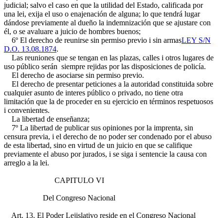
judicial; salvo el caso en que la utilidad del Estado, calificada por
una lei, exija el uso o enajenación de alguna; lo que tendrá lugar
dándose previamente al dueño la indemnización que se ajustare con
él, o se avaluare a juicio de hombres buenos;
6º El derecho de reunirse sin permiso previo i sin armas
LEY S/N
D.O. 13.08.1874
.
Las reuniones que se tengan en las plazas, calles i otros lugares de
uso público serán siempre rejidas por las disposiciones de policía.
El derecho de asociarse sin permiso previo.
El derecho de presentar peticiones a la autoridad constituida sobre
cualquier asunto de interes público o privado, no tiene otra
limitación que la de proceder en su ejercicio en términos respetuosos
i convenientes.
La libertad de enseñanza;
7º La libertad de publicar sus opiniones por la imprenta, sin
censura previa, i el derecho de no poder ser condenado por el abuso
de esta libertad, sino en virtud de un juicio en que se califique
previamente el abuso por jurados, i se siga i sentencie la causa con
arreglo a la lei.
CAPITULO VI
Del Congreso Nacional
Art. 13. El Poder Lejislativo reside en el Congreso Nacional