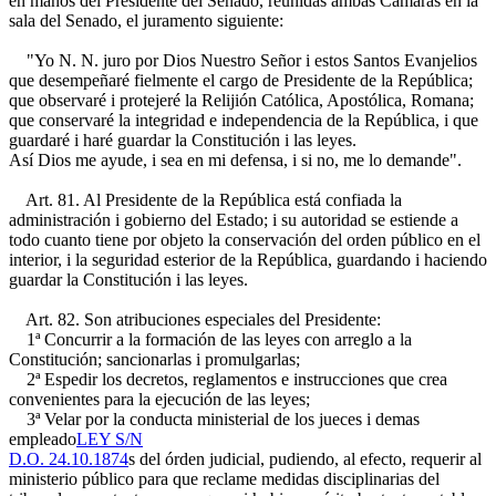
en manos del Presidente del Senado, reunidas ambas Cámaras en la
sala del Senado, el juramento siguiente:
"Yo N. N. juro por Dios Nuestro Señor i estos Santos Evanjelios
que desempeñaré fielmente el cargo de Presidente de la República;
que observaré i protejeré la Relijión Católica, Apostólica, Romana;
que conservaré la integridad e independencia de la República, i que
guardaré i haré guardar la Constitución i las leyes.
Así Dios me ayude, i sea en mi defensa, i si no, me lo demande".
Art. 81. Al Presidente de la República está confiada la
administración i gobierno del Estado; i su autoridad se estiende a
todo cuanto tiene por objeto la conservación del orden público en el
interior, i la seguridad esterior de la República, guardando i haciendo
guardar la Constitución i las leyes.
Art. 82. Son atribuciones especiales del Presidente:
1ª Concurrir a la formación de las leyes con arreglo a la
Constitución; sancionarlas i promulgarlas;
2ª Espedir los decretos, reglamentos e instrucciones que crea
convenientes para la ejecución de las leyes;
3ª Velar por la conducta ministerial de los jueces i demas
empleado
LEY S/N
D.O. 24.10.1874
s del órden judicial, pudiendo, al efecto, requerir al
ministerio público para que reclame medidas disciplinarias del