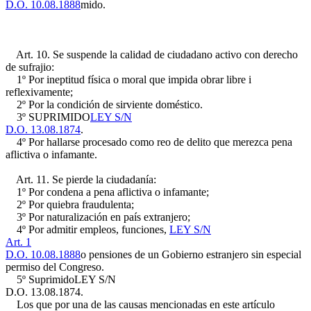
D.O. 10.08.1888
mido.
Art. 10. Se suspende la calidad de ciudadano activo con derecho
de sufrajio:
1º Por ineptitud física o moral que impida obrar libre i
reflexivamente;
2º Por la condición de sirviente doméstico.
3º SUPRIMIDO
LEY S/N
D.O. 13.08.1874
.
4º Por hallarse procesado como reo de delito que merezca pena
aflictiva o infamante.
Art. 11. Se pierde la ciudadanía:
1º Por condena a pena aflictiva o infamante;
2º Por quiebra fraudulenta;
3º Por naturalización en país extranjero;
4º Por admitir empleos, funciones,
LEY S/N
Art. 1
D.O. 10.08.1888
o pensiones de un Gobierno estranjero sin especial
permiso del Congreso.
5º Suprimido
LEY S/N
D.O. 13.08.1874
.
Los que por una de las causas mencionadas en este artículo