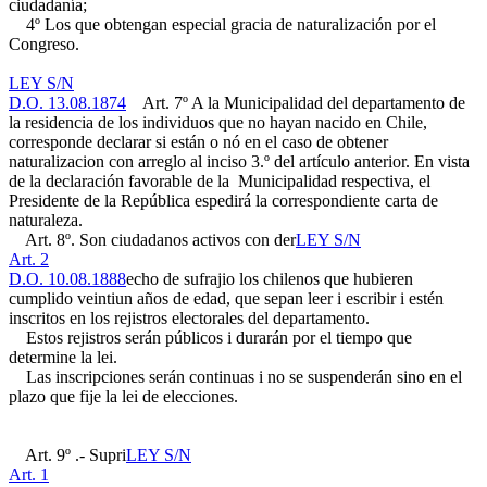
ciudadanía;
4º Los que obtengan especial gracia de naturalización por el
Congreso.
LEY S/N
D.O. 13.08.1874
Art. 7º A la Municipalidad del departamento de
la residencia de los individuos que no hayan nacido en Chile,
corresponde declarar si están o nó en el caso de obtener
naturalizacion con arreglo al inciso 3.º del artículo anterior. En vista
de la declaración favorable de la Municipalidad respectiva, el
Presidente de la República espedirá la correspondiente carta de
naturaleza.
Art. 8º. Son ciudadanos activos con der
LEY S/N
Art. 2
D.O. 10.08.1888
echo de sufrajio los chilenos que hubieren
cumplido veintiun años de edad, que sepan leer i escribir i estén
inscritos en los rejistros electorales del departamento.
Estos rejistros serán públicos i durarán por el tiempo que
determine la lei.
Las inscripciones serán continuas i no se suspenderán sino en el
plazo que fije la lei de elecciones.
Art. 9º .- Supri
LEY S/N
Art. 1