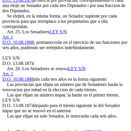
D.O. 13.08.1874
n directa por provincias, correspondiendo o cada
una elejir un Senador por cada tres Diputados i por una fraccion de
dos Diputados.
Se elejirá, en la misma forma, un Senador suplente por cada
provincia para que reemplace a los propietarios que a ella
correspondan.
Art. 25. Los Senadores
LEY S/N
Art. 1
D.O. 10.08.1888
, permanecerán en el ejercicio de sus funciones por
seis años, pudiendo ser reelejidos indefinidamente.
LEY S/N
D.O. 13.08.1874
Art. 26. Los Senadores se renova
LEY S/N
Art. 1
D.O. 10.08.1888
rán cada tres años en la forma siguiente:
Las provincias que elijan un número par de Senadores harán la
renovacion por mitad en la eleccion de cada trienio.
Las que elijan un número impar, la harán en el primer trienio,
LEY S/N
D.O. 13.08.1874
dejando para el trienio siguiente la del Senador
impar que no se renovó en el anterior.
Las que elijan un solo Senador, lo renovarán cada seis años.