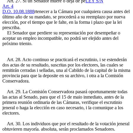
Art. 27. Si un Senador muere o deja de pe
LEY S/N
Art. 4
D.O. 10.08.1888
rtenecer a la Cámara por cualquiera causa antes del
último año de su mandato, se procederá a su reemplazo por nueva
elección, por el tiempo que le falte, en la forma i plazo que la lei
prescriba.
El Senador que perdiere su representación por desempeñar o
aceptar un empleo incompatible, no podrá ser elejido antes del
próximo trienio.
Art. 28. Acto continuo se practicará el escrutinio, i se estenderán
dos actas de su resultado, suscritas por los electores, las cuales se
remitirán cerradas i selladas, una al Cabildo de la capital de la misma
provincia para que la deposite en su archivo, i otra a la Comisión
Conservadora.
Art. 29. La Comisión Conservadora pasará oportunamente todas
las actas al Senado, para que el 15 de maio inmediato, antes de la
primera reunión ordinaria de las Cámaras, verifique el escrutinio
jeneral o haga la elección en caso necesario, i la comunique a los
electores.
Art. 30. Los individuos que por el resultado de la votación jeneral
obtuvieren mayoría. absoluta, serán proclamados Senadores.