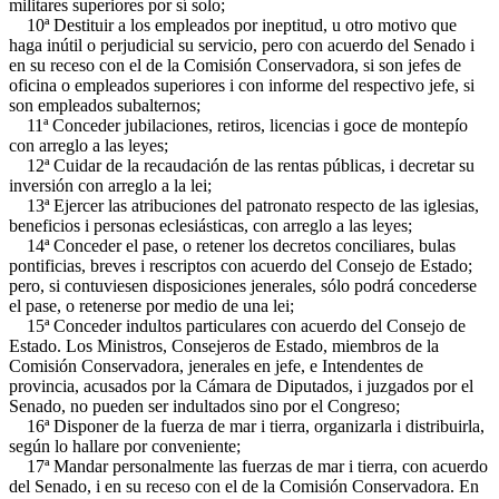
militares superiores por sí solo;
10ª Destituir a los empleados por ineptitud, u otro motivo que
haga inútil o perjudicial su servicio, pero con acuerdo del Senado i
en su receso con el de la Comisión Conservadora, si son jefes de
oficina o empleados superiores i con informe del respectivo jefe, si
son empleados subalternos;
11ª Conceder jubilaciones, retiros, licencias i goce de montepío
con arreglo a las leyes;
12ª Cuidar de la recaudación de las rentas públicas, i decretar su
inversión con arreglo a la lei;
13ª Ejercer las atribuciones del patronato respecto de las iglesias,
beneficios i personas eclesiásticas, con arreglo a las leyes;
14ª Conceder el pase, o retener los decretos conciliares, bulas
pontificias, breves i rescriptos con acuerdo del Consejo de Estado;
pero, si contuviesen disposiciones jenerales, sólo podrá concederse
el pase, o retenerse por medio de una lei;
15ª Conceder indultos particulares con acuerdo del Consejo de
Estado. Los Ministros, Consejeros de Estado, miembros de la
Comisión Conservadora, jenerales en jefe, e Intendentes de
provincia, acusados por la Cámara de Diputados, i juzgados por el
Senado, no pueden ser indultados sino por el Congreso;
16ª Disponer de la fuerza de mar i tierra, organizarla i distribuirla,
según lo hallare por conveniente;
17ª Mandar personalmente las fuerzas de mar i tierra, con acuerdo
del Senado, i en su receso con el de la Comisión Conservadora. En