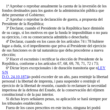
1ª Aprobar o reprobar anualmente la cuenta de la inversión de los
fondos destinados para los gastos de la administración pública que
debe presentar el Gobierno;
2ª Aprobar o reprobar la declaración de guerra, a propuesta del
Presidente de la República;
3ª Declarar, cuando el Presidente de la República hace dimisión
de su cargo, si los motivos en que la funda le imposibilitan o no para
su ejercicio, i en su consecuencia admitirla o desecharla;
4ª Declarar, cuando en los casos de los artículos 74 i 78 hubiere
lugar a duda, si el impedimento que priva al Presidente del ejercicio
de sus funciones es de tal naturaleza que deba procederse a nueva
elección;
5ª Hacer el escrutinio i rectificar la elección de Presidente de la
República, conforme a los artículos 67, 68, 69, 70, 71, 72 i 73;
6ª Dictar leyes excepcionales i de duración transitoria que n
LEY
S/N
D.O. 24.10.1874
o podrá exceder de un año, para restrinjir la libertad
personal i la libertad de imprenta, i para suspender o restrinjir el
ejercicio de la libertad de reunión, cuando lo reclamare la necesidad
imperiosa de la defensa del Estado, de la conservación del réjimen
constitucional o de la paz interior.
Si dichas leyes señalaren penas, su aplicación se hará siempre por
los tribunales establecidos.
Fuera de los casos prescritos en este inciso, ninguna lei podrá