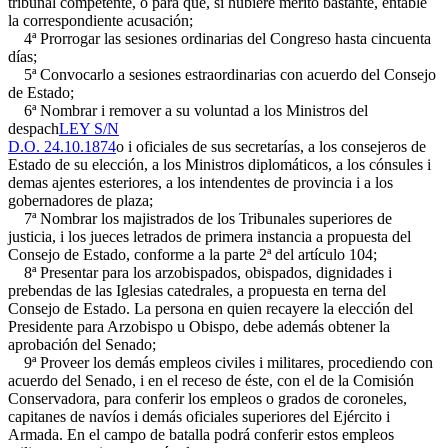
tribunal competente, o para que, si hubiere mérito bastante, entable
la correspondiente acusación;
4ª Prorrogar las sesiones ordinarias del Congreso hasta cincuenta
días;
5ª Convocarlo a sesiones estraordinarias con acuerdo del Consejo
de Estado;
6ª Nombrar i remover a su voluntad a los Ministros del
despach
LEY S/N
D.O. 24.10.1874
o i oficiales de sus secretarías, a los consejeros de
Estado de su elección, a los Ministros diplomáticos, a los cónsules i
demas ajentes esteriores, a los intendentes de provincia i a los
gobernadores de plaza;
7ª Nombrar los majistrados de los Tribunales superiores de
justicia, i los jueces letrados de primera instancia a propuesta del
Consejo de Estado, conforme a la parte 2ª del artículo 104;
8ª Presentar para los arzobispados, obispados, dignidades i
prebendas de las Iglesias catedrales, a propuesta en terna del
Consejo de Estado. La persona en quien recayere la elección del
Presidente para Arzobispo u Obispo, debe además obtener la
aprobación del Senado;
9ª Proveer los demás empleos civiles i militares, procediendo con
acuerdo del Senado, i en el receso de éste, con el de la Comisión
Conservadora, para conferir los empleos o grados de coroneles,
capitanes de navíos i demás oficiales superiores del Ejército i
Armada. En el campo de batalla podrá conferir estos empleos