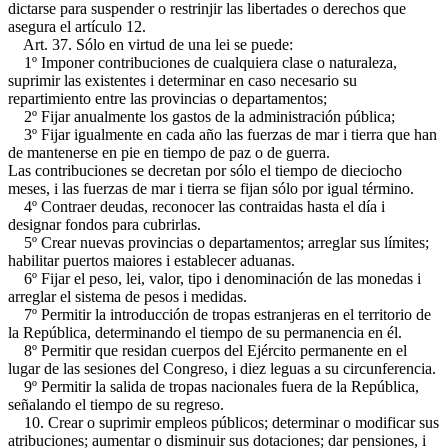
dictarse para suspender o restrinjir las libertades o derechos que
asegura el artículo 12.
Art. 37. Sólo en virtud de una lei se puede:
1º Imponer contribuciones de cualquiera clase o naturaleza,
suprimir las existentes i determinar en caso necesario su
repartimiento entre las provincias o departamentos;
2º Fijar anualmente los gastos de la administración pública;
3º Fijar igualmente en cada año las fuerzas de mar i tierra que han
de mantenerse en pie en tiempo de paz o de guerra.
Las contribuciones se decretan por sólo el tiempo de dieciocho
meses, i las fuerzas de mar i tierra se fijan sólo por igual término.
4º Contraer deudas, reconocer las contraidas hasta el día i
designar fondos para cubrirlas.
5º Crear nuevas provincias o departamentos; arreglar sus límites;
habilitar puertos maiores i establecer aduanas.
6º Fijar el peso, lei, valor, tipo i denominación de las monedas i
arreglar el sistema de pesos i medidas.
7º Permitir la introducción de tropas estranjeras en el territorio de
la República, determinando el tiempo de su permanencia en él.
8º Permitir que residan cuerpos del Ejército permanente en el
lugar de las sesiones del Congreso, i diez leguas a su circunferencia.
9º Permitir la salida de tropas nacionales fuera de la República,
señalando el tiempo de su regreso.
10. Crear o suprimir empleos públicos; determinar o modificar sus
atribuciones; aumentar o disminuir sus dotaciones; dar pensiones, i