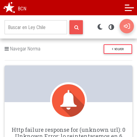
Modo oscuro
Alto contraste
BCN
Navegar Norma
VOLVER
Http failure response for (unknown url): 0
Unknown Error: lo reintentaremos en 6