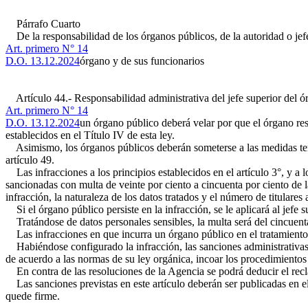
Párrafo Cuarto
De la responsabilidad de los órganos públicos, de la autoridad o jef
Art. primero N° 14
D.O. 13.12.2024
órgano y de sus funcionarios
Artículo 44.- Responsabilidad administrativa del jefe superior del ór
Art. primero N° 14
D.O. 13.12.2024
un órgano público deberá velar por que el órgano resp
establecidos en el Título IV de esta ley.
Asimismo, los órganos públicos deberán someterse a las medidas tend
artículo 49.
Las infracciones a los principios establecidos en el artículo 3°, y a l
sancionadas con multa de veinte por ciento a cincuenta por ciento de 
infracción, la naturaleza de los datos tratados y el número de titulare
Si el órgano público persiste en la infracción, se le aplicará al jefe 
Tratándose de datos personales sensibles, la multa será del cincuenta
Las infracciones en que incurra un órgano público en el tratamiento d
Habiéndose configurado la infracción, las sanciones administrativas s
de acuerdo a las normas de su ley orgánica, incoar los procedimientos
En contra de las resoluciones de la Agencia se podrá deducir el recla
Las sanciones previstas en este artículo deberán ser publicadas en el 
quede firme.