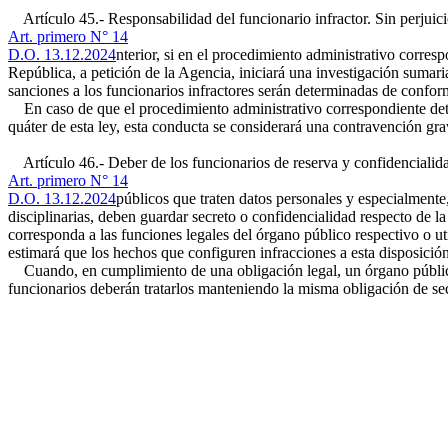
Artículo 45.- Responsabilidad del funcionario infractor. Sin perjuicio
Art. primero N° 14
D.O. 13.12.2024
nterior, si en el procedimiento administrativo corre
República, a petición de la Agencia, iniciará una investigación sumari
sanciones a los funcionarios infractores serán determinadas de conform
En caso de que el procedimiento administrativo correspondiente deter
quáter de esta ley, esta conducta se considerará una contravención gra
Artículo 46.- Deber de los funcionarios de reserva y confidencialid
Art. primero N° 14
D.O. 13.12.2024
públicos que traten datos personales y especialmente,
disciplinarias, deben guardar secreto o confidencialidad respecto de l
corresponda a las funciones legales del órgano público respectivo o uti
estimará que los hechos que configuren infracciones a esta disposició
Cuando, en cumplimiento de una obligación legal, un órgano público 
funcionarios deberán tratarlos manteniendo la misma obligación de sec