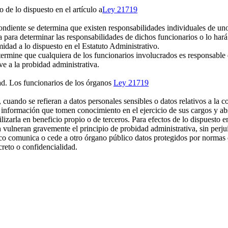
 de lo dispuesto en el artículo a
Ley 21719
spondiente se determina que existen responsabilidades individuales de un
a para determinar las responsabilidades de dichos funcionarios o lo hará
idad a lo dispuesto en el Estatuto Administrativo.
mine que cualquiera de los funcionarios involucrados es responsable de
ve a la probidad administrativa.
ad. Los funcionarios de los órganos
Ley 21719
 cuando se refieran a datos personales sensibles o datos relativos a la c
a información que tomen conocimiento en el ejercicio de sus cargos y ab
lizarla en beneficio propio o de terceros. Para efectos de lo dispuesto e
n vulneran gravemente el principio de probidad administrativa, sin perj
comunica o cede a otro órgano público datos protegidos por normas de
reto o confidencialidad.