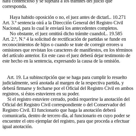
hará contencioso y se sujetará a los trámites del juicio que
corresponda.
Haya habido oposición o no, el juez antes de dictar
L. 10.271
Art. 3.º
sentencia oirá a la Dirección General del Registro Civil
Nacional, para lo cual le enviará los antecedentes completos.
No obstante, el juez omitirá dicho trámite cuando
L. 19.585
Art. 2.º, N.º 4
la solicitud de rectificación de partidas se funde en
reconocimientos de hijos o cuando se trate de corregir errores u
omisiones que revistan los caracteres de manifiestos, en los términos
del artículo anterior. En este caso el juez deberá dejar testimonio de
este hecho en la sentencia, expresando la causa de la omisión.
Art. 19. La subinscripción que se haga para cumplir lo resuelto
judicialmente, será anotada al margen de la respectiva partida, y
deberá firmarse y fecharse por el Oficial del Registro Civil en ambos
registros, si éstos estuvieren en su poder.
Si el registro estuviere cerrado, podrá requerirse la anotación del
Oficial del Registro Civil correspondiente o del Conservador del
Registro Civil. El funcionario que haga la anotación deberá
comunicarla, dentro de tercero día, al funcionario en cuyo poder se
encuentre el otro ejemplar del registro, para que proceda a efectuar
igual anotación.