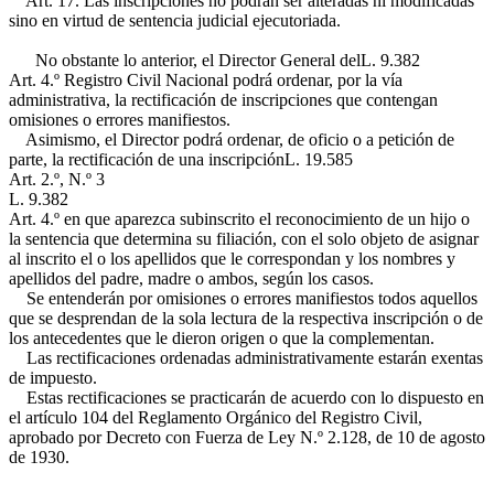
Art. 17. Las inscripciones no podrán ser alteradas ni modificadas
sino en virtud de sentencia judicial ejecutoriada.
No obstante lo anterior, el Director General del
L. 9.382
Art. 4.º
Registro Civil Nacional podrá ordenar, por la vía
administrativa, la rectificación de inscripciones que contengan
omisiones o errores manifiestos.
Asimismo, el Director podrá ordenar, de oficio o a petición de
parte, la rectificación de una inscripción
L. 19.585
Art. 2.º, N.º 3
L. 9.382
Art. 4.º
en que aparezca subinscrito el reconocimiento de un hijo o
la sentencia que determina su filiación, con el solo objeto de asignar
al inscrito el o los apellidos que le correspondan y los nombres y
apellidos del padre, madre o ambos, según los casos.
Se entenderán por omisiones o errores manifiestos todos aquellos
que se desprendan de la sola lectura de la respectiva inscripción o de
los antecedentes que le dieron origen o que la complementan.
Las rectificaciones ordenadas administrativamente estarán exentas
de impuesto.
Estas rectificaciones se practicarán de acuerdo con lo dispuesto en
el artículo 104 del Reglamento Orgánico del Registro Civil,
aprobado por Decreto con Fuerza de Ley N.º 2.128, de 10 de agosto
de 1930.