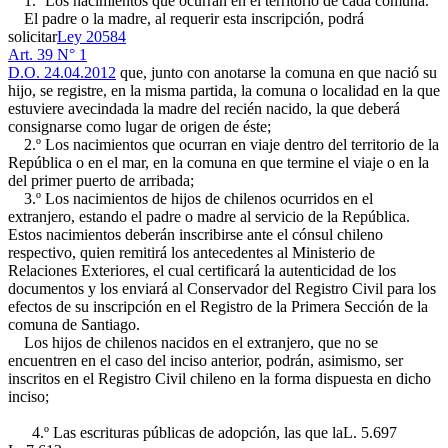
1.º Los nacimientos que ocurran en el territorio de cada comuna.
El padre o la madre, al requerir esta inscripción, podrá
solicitar
Ley 20584
Art. 39 N° 1
D.O. 24.04.2012
que, junto con anotarse la comuna en que nació su
hijo, se registre, en la misma partida, la comuna o localidad en la que
estuviere avecindada la madre del recién nacido, la que deberá
consignarse como lugar de origen de éste;
2.º Los nacimientos que ocurran en viaje dentro del territorio de la
República o en el mar, en la comuna en que termine el viaje o en la
del primer puerto de arribada;
3.º Los nacimientos de hijos de chilenos ocurridos en el
extranjero, estando el padre o madre al servicio de la República.
Estos nacimientos deberán inscribirse ante el cónsul chileno
respectivo, quien remitirá los antecedentes al Ministerio de
Relaciones Exteriores, el cual certificará la autenticidad de los
documentos y los enviará al Conservador del Registro Civil para los
efectos de su inscripción en el Registro de la Primera Sección de la
comuna de Santiago.
Los hijos de chilenos nacidos en el extranjero, que no se
encuentren en el caso del inciso anterior, podrán, asimismo, ser
inscritos en el Registro Civil chileno en la forma dispuesta en dicho
inciso;
4.º Las escrituras públicas de adopción, las que la
L. 5.697