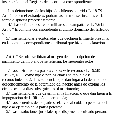
inscripción en el Registro de la comuna correspondiente.
Las defunciones de los hijos de chilenos ocurridas
L. 18.791
Art. único
en el extranjero, podrán, asimismo, ser inscritas en la
forma dispuesta precedentemente.
4.º Las defunciones de los militares en campaña, en
L. 7.612
Art. 8.º
la comuna correspondiente al último domicilio del fallecido;
y
5.º Las sentencias ejecutoriadas que declaren la muerte presunta,
en la comuna correspondiente al tribunal que hizo la declaración.
Art. 6.º Se subinscribirán al margen de la inscripción de
nacimiento del hijo al que se refieran, los siguientes actos:
1.º Los instrumentos por los cuales se le reconoce
L. 19.585
Art. 2.º, N.º 1
como hijo o por los cuales se repudia ese
reconocimiento; 2.º Las sentencias que dan lugar a la demanda de
desconocimiento de la paternidad del nacido antes de expirar los
ciento ochenta días subsiguientes al matrimonio;
3.º Las sentencias que determinan la filiación, o que dan lugar a la
impugnación de la filiación determinada;
4.º Los acuerdos de los padres relativos al cuidado personal del
hijo o al ejercicio de la patria potestad;
5.º Las resoluciones judiciales que disponen el cuidado personal