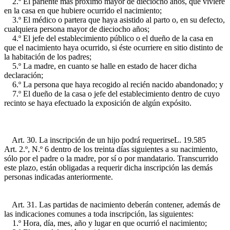
2.º El pariente más próximo mayor de dieciocho años, que viviere
en la casa en que hubiere ocurrido el nacimiento;
3.º El médico o partera que haya asistido al parto o, en su defecto,
cualquiera persona mayor de dieciocho años;
4.º El jefe del establecimiento público o el dueño de la casa en
que el nacimiento haya ocurrido, si éste ocurriere en sitio distinto de
la habitación de los padres;
5.º La madre, en cuanto se halle en estado de hacer dicha
declaración;
6.º La persona que haya recogido al recién nacido abandonado; y
7.º El dueño de la casa o jefe del establecimiento dentro de cuyo
recinto se haya efectuado la exposición de algún expósito.
Art. 30. La inscripción de un hijo podrá requerirse
L. 19.585
Art. 2.º, N.º 6
dentro de los treinta días siguientes a su nacimiento,
sólo por el padre o la madre, por sí o por mandatario. Transcurrido
este plazo, están obligadas a requerir dicha inscripción las demás
personas indicadas anteriormente.
Art. 31. Las partidas de nacimiento deberán contener, además de
las indicaciones comunes a toda inscripción, las siguientes:
1.º Hora, día, mes, año y lugar en que ocurrió el nacimiento;