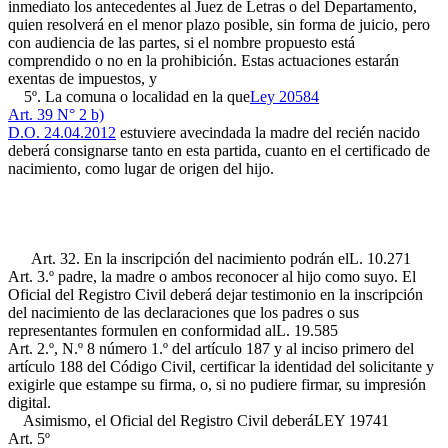
inmediato los antecedentes al Juez de Letras o del Departamento,
quien resolverá en el menor plazo posible, sin forma de juicio, pero
con audiencia de las partes, si el nombre propuesto está
comprendido o no en la prohibición. Estas actuaciones estarán
exentas de impuestos, y
5º. La comuna o localidad en la que
Ley 20584
Art. 39 N° 2 b)
D.O. 24.04.2012
estuviere avecindada la madre del recién nacido
deberá consignarse tanto en esta partida, cuanto en el certificado de
nacimiento, como lugar de origen del hijo.
Art. 32. En la inscripción del nacimiento podrán el
L. 10.271
Art. 3.º
padre, la madre o ambos reconocer al hijo como suyo. El
Oficial del Registro Civil deberá dejar testimonio en la inscripción
del nacimiento de las declaraciones que los padres o sus
representantes formulen en conformidad al
L. 19.585
Art. 2.º, N.º 8
número 1.º del artículo 187 y al inciso primero del
artículo 188 del Código Civil, certificar la identidad del solicitante y
exigirle que estampe su firma, o, si no pudiere firmar, su impresión
digital.
Asimismo, el Oficial del Registro Civil deberá
LEY 19741
Art. 5º