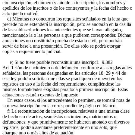
circunscripción, el número y año de la inscripción, los nombres y
apellidos de los inscritos o de los contrayentes y la fecha del hecho o
acto que la motivó.
d) Mientras no concurran los requisitos señalados en la letra que
precede no se extenderá la inscripción, pero se anotarán en la casilla
de las subinscripciones los antecedentes que se hayan allegado,
mencionando la o las personas a que pudieren corresponder. Dichas
anotaciones no constituirán prueba de estado civil, pero podrán
servir de base a una presunción. De ellas sólo se podrá otorgar
copias a requerimiento judicial.
e) Si no fuere posible reconstituir una inscripc
L. 9.382
Art. 1.º
ión de nacimiento o de defunción conforme a las reglas antes
señaladas, las personas designadas en los artículos 18, 29 y 44 de
esta ley podrán solicitar que ellas se practiquen de nuevo en los
registros en uso a la fecha del requerimiento, cumpliéndose las
mismas formalidades exigidas para toda primera inscripción. Estas
actuaciones estarán exentas de impuesto.
En estos casos, si los antecedentes lo permiten, se tomará nota de
la nueva inscripción en la correspondiente página en blanco.
f) La reconstitución de inscripciones, relativas a una misma clase
de hechos o de actos, sean éstos nacimientos, matrimonios o
defunciones, y que primitivamente se hubieren anotado en diversos
registros, podrán asentarse preferentemente en uno solo, que
abarque uno o más años de actuación.