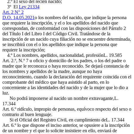
2.º El sexo del recién nacido;
3º El
Ley 21334
Art. 2 N° 2
D.O. 14.05.2021
o los nombres del nacido, que indique la persona
que requiere la inscripción, y el o los apellidos del nacido que
correspondan, de conformidad con las disposiciones del Párrafo 2
del Título I del Libro I del Código Civil. Tratándose de la
inscripción de un nacido cuya filiación no se encuentre determinada,
se inscribirá con el o los apellidos que indique la persona que
requiere la inscripción;
4.º Los nombres, apellidos, nacionalidad, profesión
L. 19.585
Art. 2.º, N.º 7
u oficio y domicilio de los padres, o los del padre o
madre que le reconozca o haya reconocido. Se dejará constancia de
los nombres y apellidos de la madre, aunque no haya
reconocimiento, cuando la declaración del requirente coincida con el
comprobante del médico que haya asistido al parto, en lo
concerniente a las identidades del nacido y de la mujer que lo dio a
luz.
No podrá imponerse al nacido un nombre extravagante,
L.
17.344
Art. 6.º
ridículo, impropio de personas, equívoco respecto del sexo o
contrario al buen lenguaje.
Si el Oficial del Registro Civil, en cumplimiento de
L. 17.344
Art. 6.º
lo que dispone el inciso anterior, se opusiere a la inscripción
de un nombre y el que lo solicite insistiere en ello, enviará de