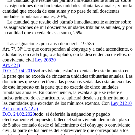
La cantidad que resulte del párrafo inmediatamente anterior sobre
las asignaciones de ochocientas unidades tributarias anuales, y por la
cantidad que exceda de esta suma y no pase de mil doscientas
unidades tributarias anuales, 20%;
La cantidad que resulte del párrafo inmediatamente anterior sobre
las asignaciones de mil doscientas unidades tributarias anuales, y por
la cantidad que exceda de esta suma, 25%.
Las asignaciones por causa de muer
L. 19.585
Art. 7º, Nº 1.
te que correspondan al cónyuge y a cada ascendiente, o
adoptante, o a cada hijo, o adoptado, o a la descendencia de ellos, o
conviviente civil
Ley 20830
Art. 42 i)
D.O. 21.04.2015
sobreviviente, estarán exentas de este impuesto en
la parte que no exceda de cincuenta unidades tributarias anuales. Las
donaciones que se efectúen a las personas señaladas estarán exentas
de este impuesto en la parte que no exceda de cinco unidades
tributarias anuales. En consecuencia, la escala a que se refiere el
inciso primero de este artículo, se aplicará desde su primer tramo a
las cantidades que excedan de los mínimos exentos. Con
Ley 21210
Art. cuarto N° 2 a)
D.O. 24.02.2020
todo, si deferida la asignación y pagado
efectivamente el impuesto, fallece el sobreviviente dentro del plazo
de 5 años contado desde el fallecimiento del cónyuge o conviviente
civil, la parte de los bienes del sobreviviente que corresponda a los