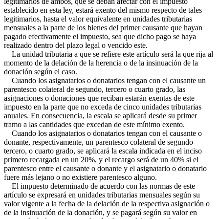
legitimarios de ambos, que se deban afectar con el impuesto
establecido en esta ley, estará exento del mismo respecto de tales
legitimarios, hasta el valor equivalente en unidades tributarias
mensuales a la parte de los bienes del primer causante que hayan
pagado efectivamente el impuesto, sea que dicho pago se haya
realizado dentro del plazo legal o vencido este.
La unidad tributaria a que se refiere este artículo será la que rija al
momento de la delación de la herencia o de la insinuación de la
donación según el caso.
Cuando los asignatarios o donatarios tengan con el causante un
parentesco colateral de segundo, tercero o cuarto grado, las
asignaciones o donaciones que reciban estarán exentas de este
impuesto en la parte que no exceda de cinco unidades tributarias
anuales. En consecuencia, la escala se aplicará desde su primer
tramo a las cantidades que excedan de este mínimo exento.
Cuando los asignatarios o donatarios tengan con el causante o
donante, respectivamente, un parentesco colateral de segundo
tercero, o cuarto grado, se aplicará la escala indicada en el inciso
primero recargada en un 20%, y el recargo será de un 40% si el
parentesco entre el causante o donante y el asignatario o donatario
fuere más lejano o no existiere parentesco alguno.
El impuesto determinado de acuerdo con las normas de este
artículo se expresará en unidades tributarias mensuales según su
valor vigente a la fecha de la delación de la respectiva asignación o
de la insinuación de la donación, y se pagará según su valor en