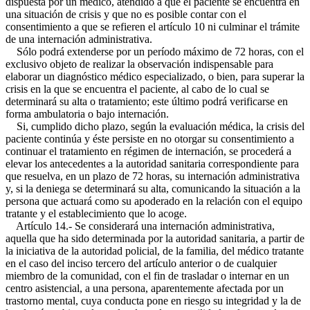
dispuesta por un médico, atendido a que el paciente se encuentra en
una situación de crisis y que no es posible contar con el
consentimiento a que se refieren el artículo 10 ni culminar el trámite
de una internación administrativa.
Sólo podrá extenderse por un período máximo de 72 horas, con el
exclusivo objeto de realizar la observación indispensable para
elaborar un diagnóstico médico especializado, o bien, para superar la
crisis en la que se encuentra el paciente, al cabo de lo cual se
determinará su alta o tratamiento; este último podrá verificarse en
forma ambulatoria o bajo internación.
Si, cumplido dicho plazo, según la evaluación médica, la crisis del
paciente continúa y éste persiste en no otorgar su consentimiento a
continuar el tratamiento en régimen de internación, se procederá a
elevar los antecedentes a la autoridad sanitaria correspondiente para
que resuelva, en un plazo de 72 horas, su internación administrativa
y, si la deniega se determinará su alta, comunicando la situación a la
persona que actuará como su apoderado en la relación con el equipo
tratante y el establecimiento que lo acoge.
Artículo 14.- Se considerará una internación administrativa,
aquella que ha sido determinada por la autoridad sanitaria, a partir de
la iniciativa de la autoridad policial, de la familia, del médico tratante
en el caso del inciso tercero del artículo anterior o de cualquier
miembro de la comunidad, con el fin de trasladar o internar en un
centro asistencial, a una persona, aparentemente afectada por un
trastorno mental, cuya conducta pone en riesgo su integridad y la de