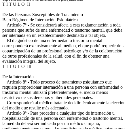
T I T U L O II
De las Personas Susceptibles de Tratamiento
Bajo Régimen de Internación Psiquiátrica
Artículo 7º.- Se considerará afecta a esta reglamentación a toda
persona que sufre de una enfermedad o trastorno mental, que deba
ser internada en un establecimiento destinado a tal objeto.
El diagnóstico de una enfermedad o trastorno mental
corresponderá exclusivamente al médico, el que podrá requerir de la
coparticipación de un profesional psicólogo y/o de la colaboración
de otros profesionales de la salud, con el fin de obtener una
evaluación integral del sujeto.
T I T U L O III
De la Internación
Artículo 8º.- Todo proceso de tratamiento psiquiátrico que
requiera proporcionar internación a una persona con enfermedad o
trastorno mental utilizará preferentemente, el medio menos
restrictivo de sus derechos y libertades personales.
Corresponderá al médico tratante decidir técnicamente la elección
del medio que resulte más adecuado.
Artículo 9º.- Para proceder a cualquier tipo de internación u
hospitalización de una persona con enfermedad o trastorno mental,
la medida deberá ser indicada por un médico cirujano,
preferentemente que cumpla las condiciones de médico tratante que