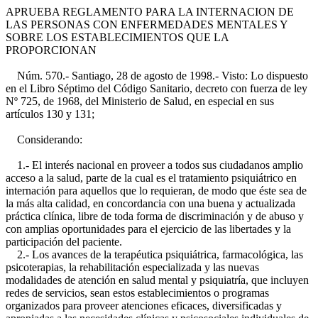
APRUEBA REGLAMENTO PARA LA INTERNACION DE
LAS PERSONAS CON ENFERMEDADES MENTALES Y
SOBRE LOS ESTABLECIMIENTOS QUE LA
PROPORCIONAN
Núm. 570.- Santiago, 28 de agosto de 1998.- Visto: Lo dispuesto
en el Libro Séptimo del Código Sanitario, decreto con fuerza de ley
Nº 725, de 1968, del Ministerio de Salud, en especial en sus
artículos 130 y 131;
Considerando:
1.- El interés nacional en proveer a todos sus ciudadanos amplio
acceso a la salud, parte de la cual es el tratamiento psiquiátrico en
internación para aquellos que lo requieran, de modo que éste sea de
la más alta calidad, en concordancia con una buena y actualizada
práctica clínica, libre de toda forma de discriminación y de abuso y
con amplias oportunidades para el ejercicio de las libertades y la
participación del paciente.
2.- Los avances de la terapéutica psiquiátrica, farmacológica, las
psicoterapias, la rehabilitación especializada y las nuevas
modalidades de atención en salud mental y psiquiatría, que incluyen
redes de servicios, sean estos establecimientos o programas
organizados para proveer atenciones eficaces, diversificadas y