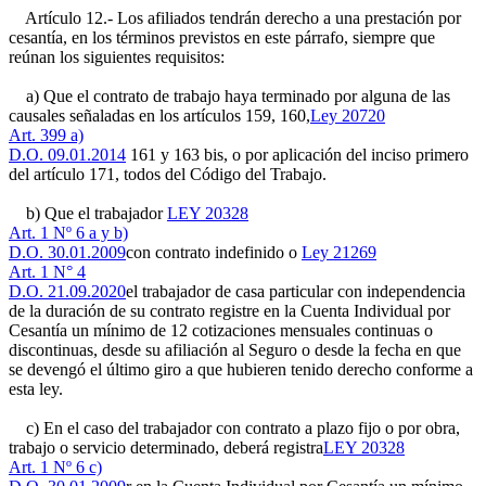
Artículo 12.- Los afiliados tendrán derecho a una prestación por
cesantía, en los términos previstos en este párrafo, siempre que
reúnan los siguientes requisitos:
a) Que el contrato de trabajo haya terminado por alguna de las
causales señaladas en los artículos 159, 160,
Ley 20720
Art. 399 a)
D.O. 09.01.2014
161 y 163 bis, o por aplicación del inciso primero
del artículo 171, todos del Código del Trabajo.
b) Que el trabajador
LEY 20328
Art. 1 Nº 6 a y b)
D.O. 30.01.2009
con contrato indefinido o
Ley 21269
Art. 1 N° 4
D.O. 21.09.2020
el trabajador de casa particular con independencia
de la duración de su contrato registre en la Cuenta Individual por
Cesantía un mínimo de 12 cotizaciones mensuales continuas o
discontinuas, desde su afiliación al Seguro o desde la fecha en que
se devengó el último giro a que hubieren tenido derecho conforme a
esta ley.
c) En el caso del trabajador con contrato a plazo fijo o por obra,
trabajo o servicio determinado, deberá registra
LEY 20328
Art. 1 Nº 6 c)