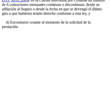
D.O. 30.01.2009
r en la Cuenta Individual por Cesantía un mínimo
de 6 cotizaciones mensuales continuas o discontinuas, desde su
afiliación al Seguro o desde la fecha en que se devengó el último
giro a que hubieren tenido derecho conforme a esta ley, y
d) Encontrarse cesante al momento de la solicitud de la
prestación.