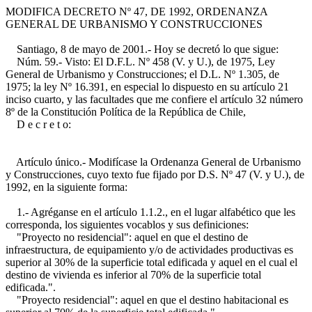
MODIFICA DECRETO Nº 47, DE 1992, ORDENANZA
GENERAL DE URBANISMO Y CONSTRUCCIONES
Santiago, 8 de mayo de 2001.- Hoy se decretó lo que sigue:
Núm. 59.- Visto: El D.F.L. Nº 458 (V. y U.), de 1975, Ley
General de Urbanismo y Construcciones; el D.L. Nº 1.305, de
1975; la ley Nº 16.391, en especial lo dispuesto en su artículo 21
inciso cuarto, y las facultades que me confiere el artículo 32 número
8º de la Constitución Política de la República de Chile,
D e c r e t o:
Artículo único.- Modifícase la Ordenanza General de Urbanismo
y Construcciones, cuyo texto fue fijado por D.S. Nº 47 (V. y U.), de
1992, en la siguiente forma:
1.- Agréganse en el artículo 1.1.2., en el lugar alfabético que les
corresponda, los siguientes vocablos y sus definiciones:
"Proyecto no residencial": aquel en que el destino de
infraestructura, de equipamiento y/o de actividades productivas es
superior al 30% de la superficie total edificada y aquel en el cual el
destino de vivienda es inferior al 70% de la superficie total
edificada.".
"Proyecto residencial": aquel en que el destino habitacional es