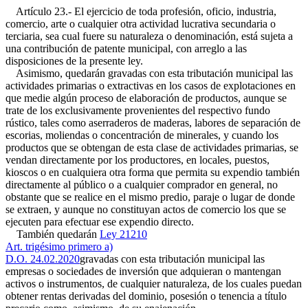
Artículo 23.- El ejercicio de toda profesión, oficio, industria,
comercio, arte o cualquier otra actividad lucrativa secundaria o
terciaria, sea cual fuere su naturaleza o denominación, está sujeta a
una contribución de patente municipal, con arreglo a las
disposiciones de la presente ley.
Asimismo, quedarán gravadas con esta tributación municipal las
actividades primarias o extractivas en los casos de explotaciones en
que medie algún proceso de elaboración de productos, aunque se
trate de los exclusivamente provenientes del respectivo fundo
rústico, tales como aserraderos de maderas, labores de separación de
escorias, moliendas o concentración de minerales, y cuando los
productos que se obtengan de esta clase de actividades primarias, se
vendan directamente por los productores, en locales, puestos,
kioscos o en cualquiera otra forma que permita su expendio también
directamente al público o a cualquier comprador en general, no
obstante que se realice en el mismo predio, paraje o lugar de donde
se extraen, y aunque no constituyan actos de comercio los que se
ejecuten para efectuar ese expendio directo.
También quedarán
Ley 21210
Art. trigésimo primero a)
D.O. 24.02.2020
gravadas con esta tributación municipal las
empresas o sociedades de inversión que adquieran o mantengan
activos o instrumentos, de cualquier naturaleza, de los cuales puedan
obtener rentas derivadas del dominio, posesión o tenencia a título