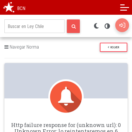
Modo oscuro
Alto contraste
BCN
Navegar Norma
VOLVER
Http failure response for (unknown url): 0
Unknown Error: lo reintentaremos en 6