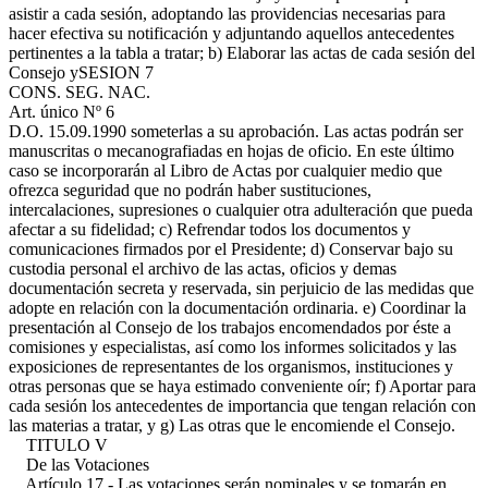
asistir a cada sesión, adoptando las providencias necesarias para
hacer efectiva su notificación y adjuntando aquellos antecedentes
pertinentes a la tabla a tratar; b) Elaborar las actas de cada sesión del
Consejo y
SESION 7
CONS. SEG. NAC.
Art. único Nº 6
D.O. 15.09.1990
someterlas a su aprobación. Las actas podrán ser
manuscritas o mecanografiadas en hojas de oficio. En este último
caso se incorporarán al Libro de Actas por cualquier medio que
ofrezca seguridad que no podrán haber sustituciones,
intercalaciones, supresiones o cualquier otra adulteración que pueda
afectar a su fidelidad; c) Refrendar todos los documentos y
comunicaciones firmados por el Presidente; d) Conservar bajo su
custodia personal el archivo de las actas, oficios y demas
documentación secreta y reservada, sin perjuicio de las medidas que
adopte en relación con la documentación ordinaria. e) Coordinar la
presentación al Consejo de los trabajos encomendados por éste a
comisiones y especialistas, así como los informes solicitados y las
exposiciones de representantes de los organismos, instituciones y
otras personas que se haya estimado conveniente oír; f) Aportar para
cada sesión los antecedentes de importancia que tengan relación con
las materias a tratar, y g) Las otras que le encomiende el Consejo.
TITULO V
De las Votaciones
Artículo 17.- Las votaciones serán nominales y se tomarán en