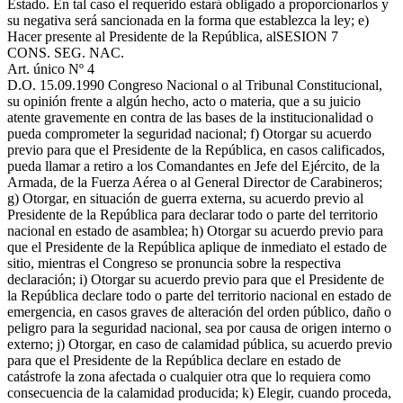
Estado. En tal caso el requerido estará obligado a proporcionarlos y
su negativa será sancionada en la forma que establezca la ley; e)
Hacer presente al Presidente de la República, al
SESION 7
CONS. SEG. NAC.
Art. único Nº 4
D.O. 15.09.1990
Congreso Nacional o al Tribunal Constitucional,
su opinión frente a algún hecho, acto o materia, que a su juicio
atente gravemente en contra de las bases de la institucionalidad o
pueda comprometer la seguridad nacional; f) Otorgar su acuerdo
previo para que el Presidente de la República, en casos calificados,
pueda llamar a retiro a los Comandantes en Jefe del Ejército, de la
Armada, de la Fuerza Aérea o al General Director de Carabineros;
g) Otorgar, en situación de guerra externa, su acuerdo previo al
Presidente de la República para declarar todo o parte del territorio
nacional en estado de asamblea; h) Otorgar su acuerdo previo para
que el Presidente de la República aplique de inmediato el estado de
sitio, mientras el Congreso se pronuncia sobre la respectiva
declaración; i) Otorgar su acuerdo previo para que el Presidente de
la República declare todo o parte del territorio nacional en estado de
emergencia, en casos graves de alteración del orden público, daño o
peligro para la seguridad nacional, sea por causa de origen interno o
externo; j) Otorgar, en caso de calamidad pública, su acuerdo previo
para que el Presidente de la República declare en estado de
catástrofe la zona afectada o cualquier otra que lo requiera como
consecuencia de la calamidad producida; k) Elegir, cuando proceda,