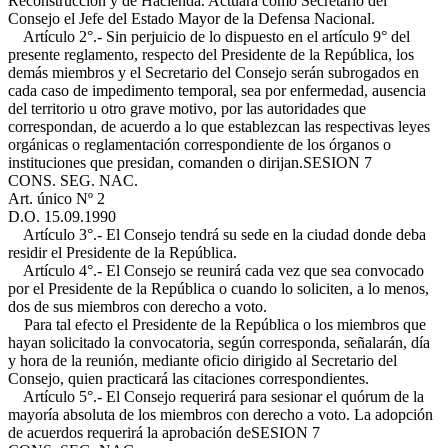
Reconstrucción y de Hacienda. Actuará como Secretario del
Consejo el Jefe del Estado Mayor de la Defensa Nacional.
Artículo 2°.- Sin perjuicio de lo dispuesto en el artículo 9° del
presente reglamento, respecto del Presidente de la República, los
demás miembros y el Secretario del Consejo serán subrogados en
cada caso de impedimento temporal, sea por enfermedad, ausencia
del territorio u otro grave motivo, por las autoridades que
correspondan, de acuerdo a lo que establezcan las respectivas leyes
orgánicas o reglamentación correspondiente de los órganos o
instituciones que presidan, comanden o dirijan.
SESION 7
CONS. SEG. NAC.
Art. único Nº 2
D.O. 15.09.1990
Artículo 3°.- El Consejo tendrá su sede en la ciudad donde deba
residir el Presidente de la República.
Artículo 4°.- El Consejo se reunirá cada vez que sea convocado
por el Presidente de la República o cuando lo soliciten, a lo menos,
dos de sus miembros con derecho a voto.
Para tal efecto el Presidente de la República o los miembros que
hayan solicitado la convocatoria, según corresponda, señalarán, día
y hora de la reunión, mediante oficio dirigido al Secretario del
Consejo, quien practicará las citaciones correspondientes.
Artículo 5°.- El Consejo requerirá para sesionar el quórum de la
mayoría absoluta de los miembros con derecho a voto. La adopción
de acuerdos requerirá la aprobación de
SESION 7