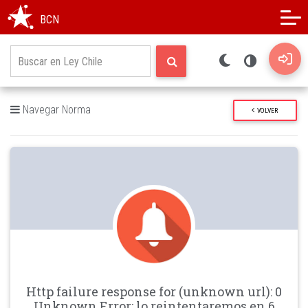
Modo oscuro
Alto contraste
BCN
Navegar Norma
VOLVER
Http failure response for (unknown url): 0
Unknown Error: lo reintentaremos en 6