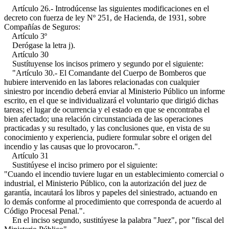
Artículo 26.- Introdúcense las siguientes modificaciones en el
decreto con fuerza de ley Nº 251, de Hacienda, de 1931, sobre
Compañías de Seguros:
Artículo 3º
Derógase la letra j).
Artículo 30
Sustítuyense los incisos primero y segundo por el siguiente:
"Artículo 30.- El Comandante del Cuerpo de Bomberos que
hubiere intervenido en las labores relacionadas con cualquier
siniestro por incendio deberá enviar al Ministerio Público un informe
escrito, en el que se individualizará el voluntario que dirigió dichas
tareas; el lugar de ocurrencia y el estado en que se encontraba el
bien afectado; una relación circunstanciada de las operaciones
practicadas y su resultado, y las conclusiones que, en vista de su
conocimiento y experiencia, pudiere formular sobre el origen del
incendio y las causas que lo provocaron.".
Artículo 31
Sustitúyese el inciso primero por el siguiente:
"Cuando el incendio tuviere lugar en un establecimiento comercial o
industrial, el Ministerio Público, con la autorización del juez de
garantía, incautará los libros y papeles del siniestrado, actuando en
lo demás conforme al procedimiento que corresponda de acuerdo al
Código Procesal Penal.".
En el inciso segundo, sustitúyese la palabra "Juez", por "fiscal del