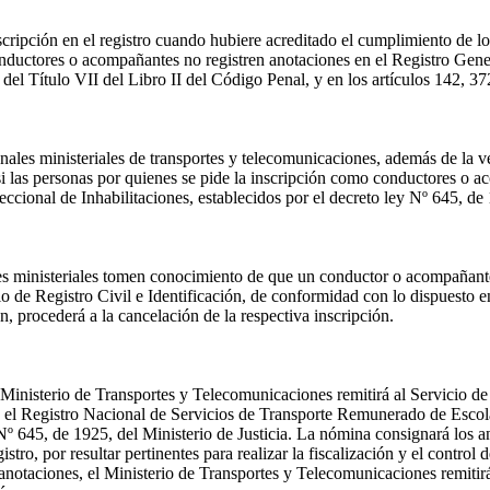
cripción en el registro cuando hubiere acreditado el cumplimiento de lo
onductores o acompañantes no registren anotaciones en el Registro Gene
 9º del Título VII del Libro II del Código Penal, y en los artículos 142, 3
onales ministeriales de transportes y telecomunicaciones, además de la ve
n si las personas por quienes se pide la inscripción como conductores o a
ccional de Inhabilitaciones, establecidos por el decreto ley Nº 645, de 
les ministeriales tomen conocimiento de que un conductor o acompañante
o de Registro Civil e Identificación, de conformidad con lo dispuesto en
ón, procederá a la cancelación de la respectiva inscripción.
l Ministerio de Transportes y Telecomunicaciones remitirá al Servicio de
 el Registro Nacional de Servicios de Transporte Remunerado de Escolar
Nº 645, de 1925, del Ministerio de Justicia. La nómina consignará los an
o, por resultar pertinentes para realizar la fiscalización y el control d
notaciones, el Ministerio de Transportes y Telecomunicaciones remitirá