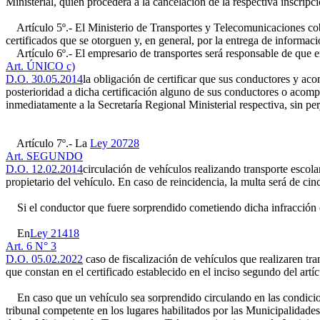
Ministerial, quien procederá a la cancelación de la respectiva inscripci
Artículo 5º.- El Ministerio de Transportes y Telecomunicaciones cobr
certificados que se otorguen y, en general, por la entrega de informa
Artículo 6º.- El empresario de transportes será responsable de que en
Art. ÚNICO c)
D.O. 30.05.2014
la obligación de certificar que sus conductores y ac
posterioridad a dicha certificación alguno de sus conductores o acompa
inmediatamente a la Secretaría Regional Ministerial respectiva, sin per
Artículo 7º.- La
Ley 20728
Art. SEGUNDO
D.O. 12.02.2014
circulación de vehículos realizando transporte escolar
propietario del vehículo. En caso de reincidencia, la multa será de cin
Si el conductor que fuere sorprendido cometiendo dicha infracción cor
En
Ley 21418
Art. 6 N° 3
D.O. 05.02.2022
caso de fiscalización de vehículos que realizaren tr
que constan en el certificado establecido en el inciso segundo del artíc
En caso que un vehículo sea sorprendido circulando en las condiciones
tribunal competente en los lugares habilitados por las Municipalidades 