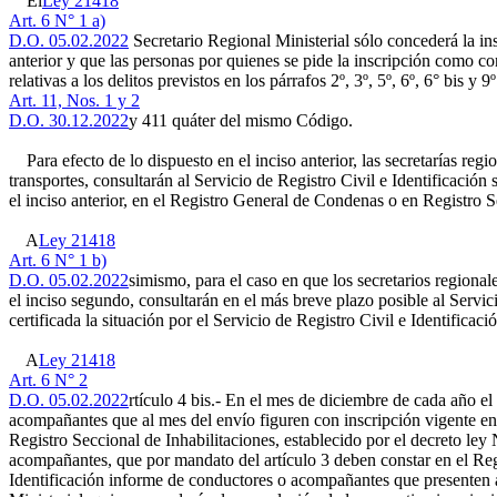
El
Ley 21418
Art. 6 N° 1 a)
D.O. 05.02.2022
Secretario Regional Ministerial sólo concederá la ins
anterior y que las personas por quienes se pide la inscripción como c
relativas a los delitos previstos en los párrafos 2º, 3º, 5º, 6º, 6° bis y
Art. 11, Nos. 1 y 2
D.O. 30.12.2022
y 411 quáter del mismo Código.
Para efecto de lo dispuesto en el inciso anterior, las secretarías regi
transportes, consultarán al Servicio de Registro Civil e Identificació
el inciso anterior, en el Registro General de Condenas o en Registro Se
A
Ley 21418
Art. 6 N° 1 b)
D.O. 05.02.2022
simismo, para el caso en que los secretarios regiona
el inciso segundo, consultarán en el más breve plazo posible al Servici
certificada la situación por el Servicio de Registro Civil e Identificaci
A
Ley 21418
Art. 6 N° 2
D.O. 05.02.2022
rtículo 4 bis.- En el mes de diciembre de cada año e
acompañantes que al mes del envío figuren con inscripción vigente en
Registro Seccional de Inhabilitaciones, establecido por el decreto ley 
acompañantes, que por mandato del artículo 3 deben constar en el Registr
Identificación informe de conductores o acompañantes que presenten a