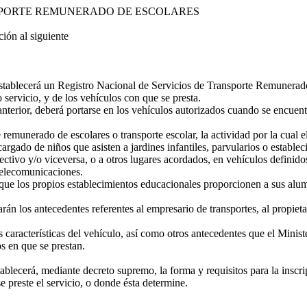
NSPORTE REMUNERADO DE ESCOLARES
ón al siguiente
ablecerá un Registro Nacional de Servicios de Transporte Remunerado de
o servicio, y de los vehículos con que se presta.
anterior, deberá portarse en los vehículos autorizados cuando se encuent
 remunerado de escolares o transporte escolar, la actividad por la cual 
rgado de niños que asisten a jardines infantiles, parvularios o establec
pectivo y/o viceversa, o a otros lugares acordados, en vehículos definido
Telecomunicaciones.
 que los propios establecimientos educacionales proporcionen a sus alu
rán los antecedentes referentes al empresario de transportes, al propieta
características del vehículo, así como otros antecedentes que el Minis
os en que se prestan.
ecerá, mediante decreto supremo, la forma y requisitos para la inscripc
 preste el servicio, o donde ésta determine.