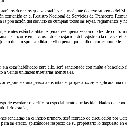
ón.
ará los derechos que se establezcan mediante decreto supremo del Minis
ción contenida en el Registro Nacional de Servicios de Transporte Remu
 la prestación del servicio se cumplan todas las leyes, reglamentos y 
ompañantes están habilitados para desempeñarse como tales, de conformid
ñantes incurre en la causal de denegación del registro a la que se refi
juicio de la responsabilidad civil o penal que pudiera corresponderle.
, sin estar habilitados para ello, será sancionada con multa a beneficio f
co a veinte unidades tributarias mensuales.
responde a una persona distinta del propietario, se le aplicará una mu
ansporte escolar, se verificará especialmente que las identidades del co
ulo 1 de esta ley.
 señaladas en el inciso primero, será retirado de circulación por Cara
para tal efecto, aplicándose respecto de su propietario lo dispuesto en 