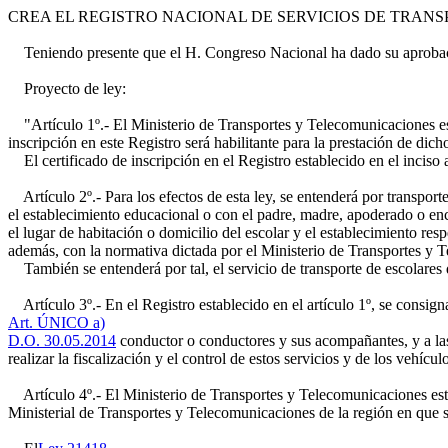
CREA EL REGISTRO NACIONAL DE SERVICIOS DE TRA
Teniendo presente que el H. Congreso Nacional ha dado su aprobaci
Proyecto de ley:
"Artículo 1º.- El Ministerio de Transportes y Telecomunicaciones est
inscripción en este Registro será habilitante para la prestación de dich
El certificado de inscripción en el Registro establecido en el inciso 
Artículo 2º.- Para los efectos de esta ley, se entenderá por transporte
el establecimiento educacional o con el padre, madre, apoderado o enca
el lugar de habitación o domicilio del escolar y el establecimiento res
además, con la normativa dictada por el Ministerio de Transportes y 
También se entenderá por tal, el servicio de transporte de escolares
Artículo 3º.- En el Registro establecido en el artículo 1º, se consigna
Art. ÚNICO a)
D.O. 30.05.2014
conductor o conductores y sus acompañantes, y a las 
realizar la fiscalización y el control de estos servicios y de los vehícul
Artículo 4º.- El Ministerio de Transportes y Telecomunicaciones establ
Ministerial de Transportes y Telecomunicaciones de la región en que se