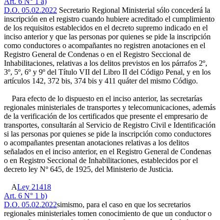
Art. 6 N° 1 a)
D.O. 05.02.2022
Secretario Regional Ministerial sólo concederá la
inscripción en el registro cuando hubiere acreditado el cumplimiento
de los requisitos establecidos en el decreto supremo indicado en el
inciso anterior y que las personas por quienes se pide la inscripción
como conductores o acompañantes no registren anotaciones en el
Registro General de Condenas o en el Registro Seccional de
Inhabilitaciones, relativas a los delitos previstos en los párrafos 2º,
3º, 5º, 6º y 9º del Título VII del Libro II del Código Penal, y en los
artículos 142, 372 bis, 374 bis y 411 quáter del mismo Código.
Para efecto de lo dispuesto en el inciso anterior, las secretarías
regionales ministeriales de transportes y telecomunicaciones, además
de la verificación de los certificados que presente el empresario de
transportes, consultarán al Servicio de Registro Civil e Identificación
si las personas por quienes se pide la inscripción como conductores
o acompañantes presentan anotaciones relativas a los delitos
señalados en el inciso anterior, en el Registro General de Condenas
o en Registro Seccional de Inhabilitaciones, establecidos por el
decreto ley Nº 645, de 1925, del Ministerio de Justicia.
A
Ley 21418
Art. 6 N° 1 b)
D.O. 05.02.2022
simismo, para el caso en que los secretarios
regionales ministeriales tomen conocimiento de que un conductor o