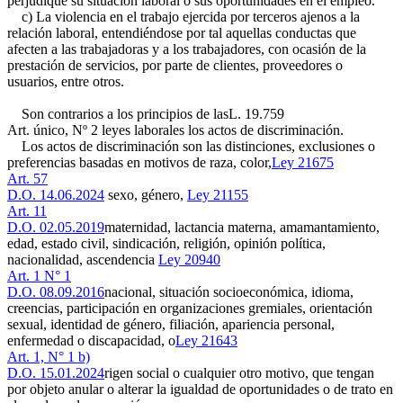
perjudique su situación laboral o sus oportunidades en el empleo.
c) La violencia en el trabajo ejercida por terceros ajenos a la
relación laboral, entendiéndose por tal aquellas conductas que
afecten a las trabajadoras y a los trabajadores, con ocasión de la
prestación de servicios, por parte de clientes, proveedores o
usuarios, entre otros.
Son contrarios a los principios de las
L. 19.759
Art. único, Nº 2
leyes laborales los actos de discriminación.
Los actos de discriminación son las distinciones, exclusiones o
preferencias basadas en motivos de raza, color,
Ley 21675
Art. 57
D.O. 14.06.2024
sexo, género,
Ley 21155
Art. 11
D.O. 02.05.2019
maternidad, lactancia materna, amamantamiento,
edad, estado civil, sindicación, religión, opinión política,
nacionalidad, ascendencia
Ley 20940
Art. 1 N° 1
D.O. 08.09.2016
nacional, situación socioeconómica, idioma,
creencias, participación en organizaciones gremiales, orientación
sexual, identidad de género, filiación, apariencia personal,
enfermedad o discapacidad, o
Ley 21643
Art. 1, N° 1 b)
D.O. 15.01.2024
rigen social o cualquier otro motivo, que tengan
por objeto anular o alterar la igualdad de oportunidades o de trato en