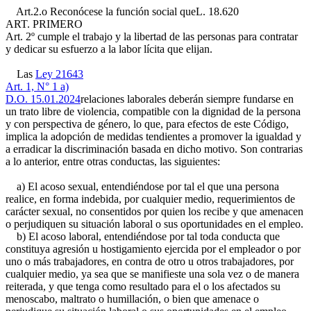
Art.2.o Reconócese la función social que
L. 18.620
ART. PRIMERO
Art. 2º
cumple el trabajo y la libertad de las personas para contratar
y dedicar su esfuerzo a la labor lícita que elijan.
Las
Ley 21643
Art. 1, N° 1 a)
D.O. 15.01.2024
relaciones laborales deberán siempre fundarse en
un trato libre de violencia, compatible con la dignidad de la persona
y con perspectiva de género, lo que, para efectos de este Código,
implica la adopción de medidas tendientes a promover la igualdad y
a erradicar la discriminación basada en dicho motivo. Son contrarias
a lo anterior, entre otras conductas, las siguientes:
a) El acoso sexual, entendiéndose por tal el que una persona
realice, en forma indebida, por cualquier medio, requerimientos de
carácter sexual, no consentidos por quien los recibe y que amenacen
o perjudiquen su situación laboral o sus oportunidades en el empleo.
b) El acoso laboral, entendiéndose por tal toda conducta que
constituya agresión u hostigamiento ejercida por el empleador o por
uno o más trabajadores, en contra de otro u otros trabajadores, por
cualquier medio, ya sea que se manifieste una sola vez o de manera
reiterada, y que tenga como resultado para el o los afectados su
menoscabo, maltrato o humillación, o bien que amenace o