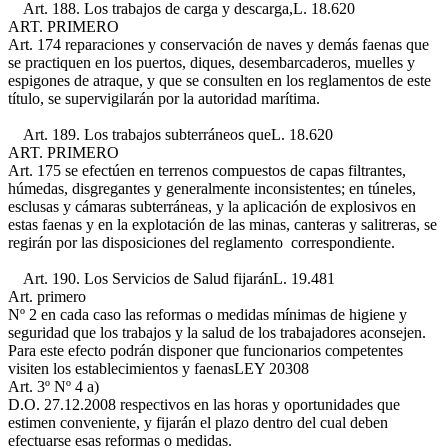
Art. 188. Los trabajos de carga y descarga,
L. 18.620
ART. PRIMERO
Art. 174
reparaciones y conservación de naves y demás faenas que
se practiquen en los puertos, diques, desembarcaderos, muelles y
espigones de atraque, y que se consulten en los reglamentos de este
título, se supervigilarán por la autoridad marítima.
Art. 189. Los trabajos subterráneos que
L. 18.620
ART. PRIMERO
Art. 175
se efectúen en terrenos compuestos de capas filtrantes,
húmedas, disgregantes y generalmente inconsistentes; en túneles,
esclusas y cámaras subterráneas, y la aplicación de explosivos en
estas faenas y en la explotación de las minas, canteras y salitreras, se
regirán por las disposiciones del reglamento correspondiente.
Art. 190. Los Servicios de Salud fijarán
L. 19.481
Art. primero
Nº 2
en cada caso las reformas o medidas mínimas de higiene y
seguridad que los trabajos y la salud de los trabajadores aconsejen.
Para este efecto podrán disponer que funcionarios competentes
visiten los establecimientos y faenas
LEY 20308
Art. 3º Nº 4 a)
D.O. 27.12.2008
respectivos en las horas y oportunidades que
estimen conveniente, y fijarán el plazo dentro del cual deben
efectuarse esas reformas o medidas.