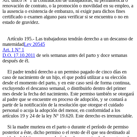
Art. único Nº 1
la contratación de trabajadoras, su permanencia o
renovación de contrato, o la promoción o movilidad en su empleo, a
la ausencia o existencia de embarazo, ni exigir para dichos fines
certificado o examen alguno para verificar si se encuentra o no en
estado de gravidez.
Artículo 195.- Las trabajadoras tendrán derecho a un descanso de
maternidad
Ley 20545
Art. 1 N° 1
D.O. 17.10.2011
de seis semanas antes del parto y doce semanas
después de él.
El padre tendrá derecho a un permiso pagado de cinco días en
caso de nacimiento de un hijo, el que podrá utilizar a su elección
desde el momento del parto, y en este caso será de forma continua,
excluyendo el descanso semanal, o distribuirlo dentro del primer
mes desde la fecha del nacimiento. Este permiso también se otorgará
al padre que se encuentre en proceso de adopción, y se contará a
partir de la notificación de la resolución que otorgue el cuidado
personal o acoja la adopción del menor, en conformidad a los
artículos 19 y 24 de la ley Nº 19.620. Este derecho es irrenunciable.
Si la madre muriera en el parto o durante el período de permiso
posterior a éste, dicho permiso o el resto de él que sea destinado al