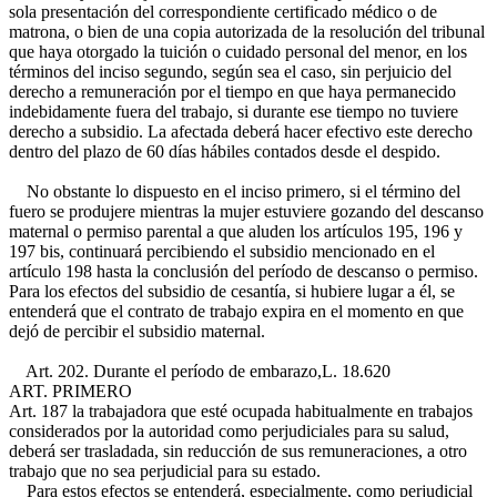
sola presentación del correspondiente certificado médico o de
matrona, o bien de una copia autorizada de la resolución del tribunal
que haya otorgado la tuición o cuidado personal del menor, en los
términos del inciso segundo, según sea el caso, sin perjuicio del
derecho a remuneración por el tiempo en que haya permanecido
indebidamente fuera del trabajo, si durante ese tiempo no tuviere
derecho a subsidio. La afectada deberá hacer efectivo este derecho
dentro del plazo de 60 días hábiles contados desde el despido.
No obstante lo dispuesto en el inciso primero, si el término del
fuero se produjere mientras la mujer estuviere gozando del descanso
maternal o permiso parental a que aluden los artículos 195, 196 y
197 bis, continuará percibiendo el subsidio mencionado en el
artículo 198 hasta la conclusión del período de descanso o permiso.
Para los efectos del subsidio de cesantía, si hubiere lugar a él, se
entenderá que el contrato de trabajo expira en el momento en que
dejó de percibir el subsidio maternal.
Art. 202. Durante el período de embarazo,
L. 18.620
ART. PRIMERO
Art. 187
la trabajadora que esté ocupada habitualmente en trabajos
considerados por la autoridad como perjudiciales para su salud,
deberá ser trasladada, sin reducción de sus remuneraciones, a otro
trabajo que no sea perjudicial para su estado.
Para estos efectos se entenderá, especialmente, como perjudicial