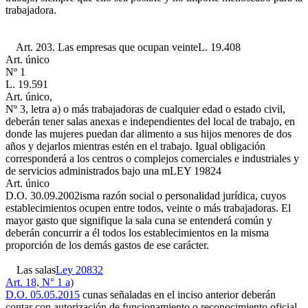
trabajadora.
Art. 203. Las empresas que ocupan veinte
L. 19.408
Art. único
Nº 1
L. 19.591
Art. único,
Nº 3, letra a)
o más trabajadoras de cualquier edad o estado civil,
deberán tener salas anexas e independientes del local de trabajo, en
donde las mujeres puedan dar alimento a sus hijos menores de dos
años y dejarlos mientras estén en el trabajo. Igual obligación
corresponderá a los centros o complejos comerciales e industriales y
de servicios administrados bajo una m
LEY 19824
Art. único
D.O. 30.09.2002
isma razón social o personalidad jurídica, cuyos
establecimientos ocupen entre todos, veinte o más trabajadoras. El
mayor gasto que signifique la sala cuna se entenderá común y
deberán concurrir a él todos los establecimientos en la misma
proporción de los demás gastos de ese carácter.
Las salas
Ley 20832
Art. 18, N° 1 a)
D.O. 05.05.2015
cunas señaladas en el inciso anterior deberán
contar con autorización de funcionamiento o reconocimiento oficial