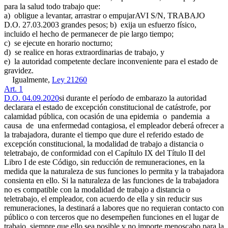
para la salud todo trabajo que:
a) obligue a levantar, arrastrar o empujar
AVI S/N, TRABAJO
D.O. 27.03.2003
grandes pesos; b) exija un esfuerzo físico,
incluido el hecho de permanecer de pie largo tiempo;
c) se ejecute en horario nocturno;
d) se realice en horas extraordinarias de trabajo, y
e) la autoridad competente declare inconveniente para el estado de
gravidez.
Igualmente,
Ley 21260
Art. 1
D.O. 04.09.2020
si durante el período de embarazo la autoridad
declarara el estado de excepción constitucional de catástrofe, por
calamidad pública, con ocasión de una epidemia o pandemia a
causa de una enfermedad contagiosa, el empleador deberá ofrecer a
la trabajadora, durante el tiempo que dure el referido estado de
excepción constitucional, la modalidad de trabajo a distancia o
teletrabajo, de conformidad con el Capítulo IX del Título II del
Libro I de este Código, sin reducción de remuneraciones, en la
medida que la naturaleza de sus funciones lo permita y la trabajadora
consienta en ello. Si la naturaleza de las funciones de la trabajadora
no es compatible con la modalidad de trabajo a distancia o
teletrabajo, el empleador, con acuerdo de ella y sin reducir sus
remuneraciones, la destinará a labores que no requieran contacto con
público o con terceros que no desempeñen funciones en el lugar de
trabajo, siempre que ello sea posible y no importe menoscabo para la