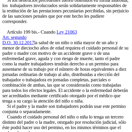
Si los beneficios precedentes fueren obtenidos en forma indebida,
los trabajadores involucrados serán solidariamente responsables de
la restitución de las prestaciones pecuniarias percibidas, sin perjuicio
de las sanciones penales que por este hecho les pudiere
corresponder.
Artículo 199 bis.- Cuando
Ley 21063
Art. segundo
D.O. 30.12.2017
la salud de un niño o niña mayor de un año y
menor de dieciocho años de edad requiera el cuidado personal de su
padre o madre con motivo de un accidente grave o de una
enfermedad grave, aguda y con riesgo de muerte, tanto el padre
como la madre trabajadores tendrán derecho a un permiso para
ausentarse de su trabajo por el número de horas equivalentes a diez
jornadas ordinarias de trabajo al año, distribuidas a elección del
trabajador o trabajadora en jornadas completas, parciales o
combinación de ambas, las que se considerarán como trabajadas
para todos los efectos legales. El accidente o la enfermedad deberán
ser acreditados mediante certificado otorgado por el médico que
tenga a su cargo la atención del niño o niña.
Si el padre y la madre son trabajadores podrán usar este permiso
conjunta o separadamente.
Cuando el cuidado personal del niño o niña lo tenga un tercero
distinto del padre o la madre, otorgado por resolución judicial, sólo
éste podrá hacer uso del permiso, en los mismos términos que el