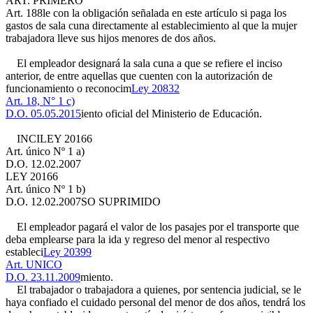
ART. PRIMERO
Art. 188
le con la obligación señalada en este artículo si paga los
gastos de sala cuna directamente al establecimiento al que la mujer
trabajadora lleve sus hijos menores de dos años.
El empleador designará la sala cuna a que se refiere el inciso
anterior, de entre aquellas que cuenten con la autorización de
funcionamiento o reconocim
Ley 20832
Art. 18, N° 1 c)
D.O. 05.05.2015
iento oficial del Ministerio de Educación.
INCI
LEY 20166
Art. único Nº 1 a)
D.O. 12.02.2007
LEY 20166
Art. único Nº 1 b)
D.O. 12.02.2007
SO SUPRIMIDO
El empleador pagará el valor de los pasajes por el transporte que
deba emplearse para la ida y regreso del menor al respectivo
estableci
Ley 20399
Art. UNICO
D.O. 23.11.2009
miento.
El trabajador o trabajadora a quienes, por sentencia judicial, se le
haya confiado el cuidado personal del menor de dos años, tendrá los