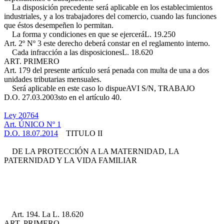
La disposición precedente será aplicable en los establecimientos
industriales, y a los trabajadores del comercio, cuando las funciones
que éstos desempeñen lo permitan.
La forma y condiciones en que se ejercerá
L. 19.250
Art. 2º Nº 3
este derecho deberá constar en el reglamento interno.
Cada infracción a las disposiciones
L. 18.620
ART. PRIMERO
Art. 179
del presente artículo será penada con multa de una a dos
unidades tributarias mensuales.
Será aplicable en este caso lo dispue
AVI S/N, TRABAJO
D.O. 27.03.2003
sto en el artículo 40.
Ley 20764
Art. ÚNICO Nº 1
D.O. 18.07.2014
TITULO II
DE LA PROTECCIÓN A LA MATERNIDAD, LA
PATERNIDAD Y LA VIDA FAMILIAR
Art. 194. La
L. 18.620
ART. PRIMERO