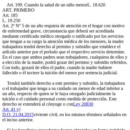
Art. 199. Cuando la salud de un niño menor
L. 18.620
ART. PRIMERO
Art. 185
L. 19.250
Art. 2º Nº 5
de un año requiera de atención en el hogar con motivo
de enfermedad grave, circunstancia que deberá ser acreditada
mediante certificado médico otorgado o ratificado por los servicios
que tengan a su cargo la atención médica de los menores, la madre
trabajadora tendrá derecho al permiso y subsidio que establece el
artículo anterior por el período que el respectivo servicio determine.
En el caso que ambos padres sean trabajadores, cualquiera de ellos y
a elección de la madre, podrá gozar del permiso y subsidio referidos.
Con todo, gozará de ellos el padre, cuando la madre hubiere
fallecido o él tuviere la tuición del menor por sentencia judicial.
Tendrá también derecho a este permiso y subsidio, la trabajadora
o el trabajador que tenga a su cuidado un menor de edad inferior a
un año, respecto de quien se le haya otorgado judicialmente la
tuición o el cuidado personal como medida de protección. Este
derecho se extenderá al cónyuge o con
Ley 20830
Art. 41 v)
D.O. 21.04.2015
viviente civil, en los mismos términos señalados en
el inciso anterior.