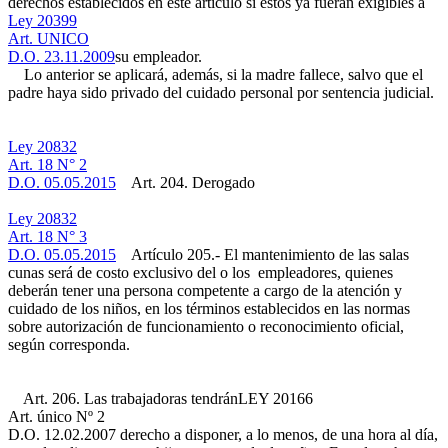
derechos establecidos en este artículo si éstos ya fueran exigibles a
Ley 20399
Art. UNICO
D.O. 23.11.2009
su empleador.
Lo anterior se aplicará, además, si la madre fallece, salvo que el
padre haya sido privado del cuidado personal por sentencia judicial.
Ley 20832
Art. 18 N° 2
D.O. 05.05.2015
Art. 204. Derogado
Ley 20832
Art. 18 N° 3
D.O. 05.05.2015
Artículo 205.- El mantenimiento de las salas
cunas será de costo exclusivo del o los empleadores, quienes
deberán tener una persona competente a cargo de la atención y
cuidado de los niños, en los términos establecidos en las normas
sobre autorización de funcionamiento o reconocimiento oficial,
según corresponda.
Art. 206. Las trabajadoras tendrán
LEY 20166
Art. único Nº 2
D.O. 12.02.2007
derecho a disponer, a lo menos, de una hora al día,