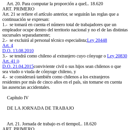
Art. 20. Para computar la proporción a que
L. 18.620
ART. PRIMERO
Art. 21
se refiere el artículo anterior, se seguirán las reglas que a
continuación se expresan:
1.- se tomará en cuenta el número total de trabajadores que un
empleador ocupe dentro del territorio nacional y no el de las distintas
sucursales separadamente;
2.- se excluirá al personal técnico especialista;
Ley 20448
Art. 4
D.O. 13.08.2010
3.- se tendrá como chileno al extranjero cuyo cónyuge o
Ley 20830
Art. 41 i)
D.O. 21.04.2015
conviviente civil o sus hijos sean chilenos o que
sea viudo o viuda de cónyuge chileno, y
4.- se considerará también como chilenos a los extranjeros
residentes por más de cinco años en el país, sin tomarse en cuenta
las ausencias accidentales.
Capítulo IV
DE LA JORNADA DE TRABAJO
Art. 21. Jornada de trabajo es el tiempo
L. 18.620
ART. PRIMERO