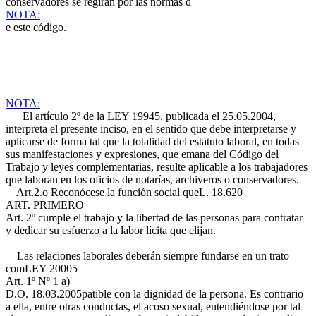
conservadores se regirán por las normas d
NOTA:
e este código.
NOTA:
El artículo 2º de la LEY 19945, publicada el 25.05.2004,
interpreta el presente inciso, en el sentido que debe interpretarse y
aplicarse de forma tal que la totalidad del estatuto laboral, en todas
sus manifestaciones y expresiones, que emana del Código del
Trabajo y leyes complementarias, resulte aplicable a los trabajadores
que laboran en los oficios de notarías, archiveros o conservadores.
Art.2.o Reconócese la función social que
L. 18.620
ART. PRIMERO
Art. 2º
cumple el trabajo y la libertad de las personas para contratar
y dedicar su esfuerzo a la labor lícita que elijan.
Las relaciones laborales deberán siempre fundarse en un trato
com
LEY 20005
Art. 1º Nº 1 a)
D.O. 18.03.2005
patible con la dignidad de la persona. Es contrario
a ella, entre otras conductas, el acoso sexual, entendiéndose por tal