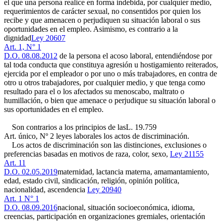
el que una persona realice en forma indebida, por cualquier medio,
requerimientos de carácter sexual, no consentidos por quien los
recibe y que amenacen o perjudiquen su situación laboral o sus
oportunidades en el empleo. Asimismo, es contrario a la
dignidad
Ley 20607
Art. 1, N° 1
D.O. 08.08.2012
de la persona el acoso laboral, entendiéndose por
tal toda conducta que constituya agresión u hostigamiento reiterados,
ejercida por el empleador o por uno o más trabajadores, en contra de
otro u otros trabajadores, por cualquier medio, y que tenga como
resultado para el o los afectados su menoscabo, maltrato o
humillación, o bien que amenace o perjudique su situación laboral o
sus oportunidades en el empleo.
Son contrarios a los principios de las
L. 19.759
Art. único, Nº 2
leyes laborales los actos de discriminación.
Los actos de discriminación son las distinciones, exclusiones o
preferencias basadas en motivos de raza, color, sexo,
Ley 21155
Art. 11
D.O. 02.05.2019
maternidad, lactancia materna, amamantamiento,
edad, estado civil, sindicación, religión, opinión política,
nacionalidad, ascendencia
Ley 20940
Art. 1 N° 1
D.O. 08.09.2016
nacional, situación socioeconómica, idioma,
creencias, participación en organizaciones gremiales, orientación