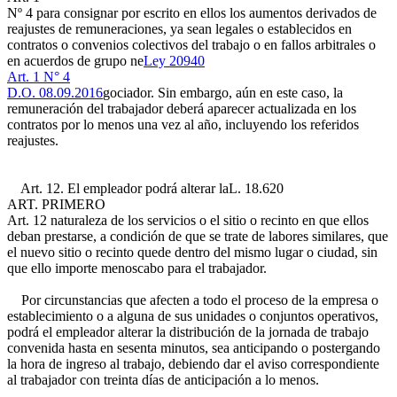
Nº 4
para consignar por escrito en ellos los aumentos derivados de
reajustes de remuneraciones, ya sean legales o establecidos en
contratos o convenios colectivos del trabajo o en fallos arbitrales o
en acuerdos de grupo ne
Ley 20940
Art. 1 N° 4
D.O. 08.09.2016
gociador. Sin embargo, aún en este caso, la
remuneración del trabajador deberá aparecer actualizada en los
contratos por lo menos una vez al año, incluyendo los referidos
reajustes.
Art. 12. El empleador podrá alterar la
L. 18.620
ART. PRIMERO
Art. 12
naturaleza de los servicios o el sitio o recinto en que ellos
deban prestarse, a condición de que se trate de labores similares, que
el nuevo sitio o recinto quede dentro del mismo lugar o ciudad, sin
que ello importe menoscabo para el trabajador.
Por circunstancias que afecten a todo el proceso de la empresa o
establecimiento o a alguna de sus unidades o conjuntos operativos,
podrá el empleador alterar la distribución de la jornada de trabajo
convenida hasta en sesenta minutos, sea anticipando o postergando
la hora de ingreso al trabajo, debiendo dar el aviso correspondiente
al trabajador con treinta días de anticipación a lo menos.