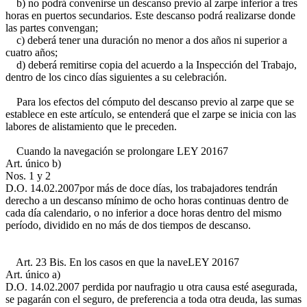
b) no podrá convenirse un descanso previo al zarpe inferior a tres
horas en puertos secundarios. Este descanso podrá realizarse donde
las partes convengan;
c) deberá tener una duración no menor a dos años ni superior a
cuatro años;
d) deberá remitirse copia del acuerdo a la Inspección del Trabajo,
dentro de los cinco días siguientes a su celebración.
Para los efectos del cómputo del descanso previo al zarpe que se
establece en este artículo, se entenderá que el zarpe se inicia con las
labores de alistamiento que le preceden.
Cuando la navegación se prolongare
LEY 20167
Art. único b)
Nos. 1 y 2
D.O. 14.02.2007
por más de doce días, los trabajadores tendrán
derecho a un descanso mínimo de ocho horas continuas dentro de
cada día calendario, o no inferior a doce horas dentro del mismo
período, dividido en no más de dos tiempos de descanso.
Art. 23 Bis. En los casos en que la nave
LEY 20167
Art. único a)
D.O. 14.02.2007
perdida por naufragio u otra causa esté asegurada,
se pagarán con el seguro, de preferencia a toda otra deuda, las sumas