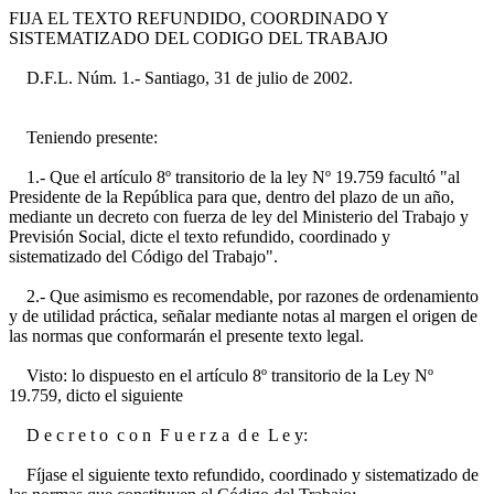
FIJA EL TEXTO REFUNDIDO, COORDINADO Y
SISTEMATIZADO DEL CODIGO DEL TRABAJO
D.F.L. Núm. 1.- Santiago, 31 de julio de 2002.
Teniendo presente:
1.- Que el artículo 8º transitorio de la ley Nº 19.759 facultó "al
Presidente de la República para que, dentro del plazo de un año,
mediante un decreto con fuerza de ley del Ministerio del Trabajo y
Previsión Social, dicte el texto refundido, coordinado y
sistematizado del Código del Trabajo".
2.- Que asimismo es recomendable, por razones de ordenamiento
y de utilidad práctica, señalar mediante notas al margen el origen de
las normas que conformarán el presente texto legal.
Visto: lo dispuesto en el artículo 8º transitorio de la Ley Nº
19.759, dicto el siguiente
D e c r e t o c o n F u e r z a d e L e y:
Fíjase el siguiente texto refundido, coordinado y sistematizado de