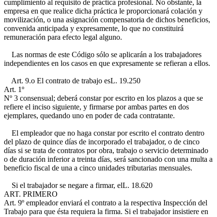
cumplimiento al requisito de práctica profesional. No obstante, la
empresa en que realice dicha práctica le proporcionará colación y
movilización, o una asignación compensatoria de dichos beneficios,
convenida anticipada y expresamente, lo que no constituirá
remuneración para efecto legal alguno.
Las normas de este Código sólo se aplicarán a los trabajadores
independientes en los casos en que expresamente se refieran a ellos.
Art. 9.o El contrato de trabajo es
L. 19.250
Art. 1º
Nº 3
consensual; deberá constar por escrito en los plazos a que se
refiere el inciso siguiente, y firmarse por ambas partes en dos
ejemplares, quedando uno en poder de cada contratante.
El empleador que no haga constar por escrito el contrato dentro
del plazo de quince días de incorporado el trabajador, o de cinco
días si se trata de contratos por obra, trabajo o servicio determinado
o de duración inferior a treinta días, será sancionado con una multa a
beneficio fiscal de una a cinco unidades tributarias mensuales.
Si el trabajador se negare a firmar, el
L. 18.620
ART. PRIMERO
Art. 9º
empleador enviará el contrato a la respectiva Inspección del
Trabajo para que ésta requiera la firma. Si el trabajador insistiere en