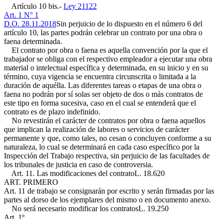
Artículo 10 bis.-
Ley 21122
Art. 1 N° 1
D.O. 28.11.2018
Sin perjuicio de lo dispuesto en el número 6 del
artículo 10, las partes podrán celebrar un contrato por una obra o
faena determinada.
El contrato por obra o faena es aquella convención por la que el
trabajador se obliga con el respectivo empleador a ejecutar una obra
material o intelectual específica y determinada, en su inicio y en su
término, cuya vigencia se encuentra circunscrita o limitada a la
duración de aquélla. Las diferentes tareas o etapas de una obra o
faena no podrán por sí solas ser objeto de dos o más contratos de
este tipo en forma sucesiva, caso en el cual se entenderá que el
contrato es de plazo indefinido.
No revestirán el carácter de contratos por obra o faena aquellos
que implican la realización de labores o servicios de carácter
permanente y que, como tales, no cesan o concluyen conforme a su
naturaleza, lo cual se determinará en cada caso específico por la
Inspección del Trabajo respectiva, sin perjuicio de las facultades de
los tribunales de justicia en caso de controversia.
Art. 11. Las modificaciones del contrato
L. 18.620
ART. PRIMERO
Art. 11
de trabajo se consignarán por escrito y serán firmadas por las
partes al dorso de los ejemplares del mismo o en documento anexo.
No será necesario modificar los contratos
L. 19.250
Art. 1º