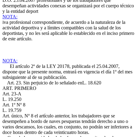
D.O. 25.04.2007
profesionales y de los trabajadores que
desempeñan actividades conexas se organizará por el cuerpo técnico
y la entidad deport
NOTA:
iva profesional correspondiente, de acuerdo a la naturaleza de la
actividad deportiva y a límites compatibles con la salud de los
deportistas, y no les será aplicable lo establecido en el inciso primero
de este artículo.
NOTA:
El artículo 2º de la LEY 20178, publicada el 25.04.2007,
dispone que la presente norma, entrará en vigencia el día 1º del mes
subsiguiente al de su publicación.
Art. 23. Sin perjuicio de lo señalado en
L. 18.620
ART. PRIMERO
Art. 23-A
L. 19.250
Art. 1º Nº 8
L. 19.759
Art. único, Nº 8
el artículo anterior, los trabajadores que se
desempeñen a bordo de naves pesqueras tendrán derecho a uno o
varios descansos, los cuales, en conjunto, no podrán ser inferiores a
doce horas dentro de cada veinticuatro horas.