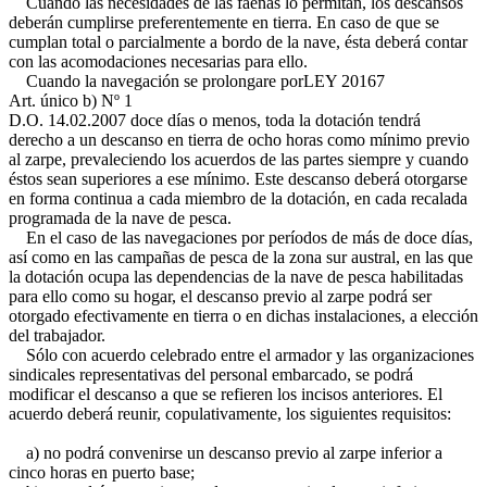
Cuando las necesidades de las faenas lo permitan, los descansos
deberán cumplirse preferentemente en tierra. En caso de que se
cumplan total o parcialmente a bordo de la nave, ésta deberá contar
con las acomodaciones necesarias para ello.
Cuando la navegación se prolongare por
LEY 20167
Art. único b) Nº 1
D.O. 14.02.2007
doce días o menos, toda la dotación tendrá
derecho a un descanso en tierra de ocho horas como mínimo previo
al zarpe, prevaleciendo los acuerdos de las partes siempre y cuando
éstos sean superiores a ese mínimo. Este descanso deberá otorgarse
en forma continua a cada miembro de la dotación, en cada recalada
programada de la nave de pesca.
En el caso de las navegaciones por períodos de más de doce días,
así como en las campañas de pesca de la zona sur austral, en las que
la dotación ocupa las dependencias de la nave de pesca habilitadas
para ello como su hogar, el descanso previo al zarpe podrá ser
otorgado efectivamente en tierra o en dichas instalaciones, a elección
del trabajador.
Sólo con acuerdo celebrado entre el armador y las organizaciones
sindicales representativas del personal embarcado, se podrá
modificar el descanso a que se refieren los incisos anteriores. El
acuerdo deberá reunir, copulativamente, los siguientes requisitos:
a) no podrá convenirse un descanso previo al zarpe inferior a
cinco horas en puerto base;