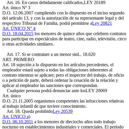
Art. 16. En casos debidamente calificados,
LEY 20189
Art. único Nº 3
D.O. 12.06.2007
cumpliendo con lo dispuesto en el inciso segundo
del artículo 13, y con la autorización de su representante legal y del
respectivo Tribunal de Familia, podrá permitirse a
Ley 20821
Art. ÚNICO N° 4
D.O. 18.04.2015
los menores de quince años que celebren contratos
para participar en espectáculos de teatro, cine, radio, televisión, circo
u otras actividades similares.
Art. 17. Si se contratare a un menor sin
L. 18.620
ART. PRIMERO
Art. 18
sujeción a lo dispuesto en los artículos precedentes, el
empleador estará sujeto a todas las obligaciones inherentes al
contrato mientras se aplicare; pero el inspector del trabajo, de oficio
o a petición de parte, deberá ordenar la cesación de la relación y
aplicar al empleador las sanciones que correspondan.
Cualquier persona podrá denunciar ante los
LEY 20069
Art. único
D.O. 21.11.2005
organismos competentes las infracciones relativas
al trabajo infantil de que tuviere conocimiento.
Art. 18. Queda prohibido
Ley 20539
Art. UNICO a)
D.O. 06.10.2011
a los menores de dieciocho años todo trabajo
nocturno en establecimientos industriales y comerciales. El período