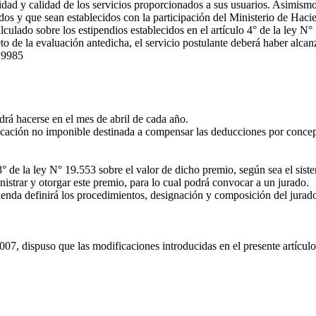
ividad y calidad de los servicios proporcionados a sus usuarios. Asimis
dos y que sean establecidos con la participación del Ministerio de Haci
lado sobre los estipendios establecidos en el artículo 4° de la ley N° 
jeto de la evaluación antedicha, el servicio postulante deberá haber alc
9985
drá hacerse en el mes de abril de cada año.
cación no imponible destinada a compensar las deducciones por concept
lo 8° de la ley N° 19.553 sobre el valor de dicho premio, según sea el sist
strar y otorgar este premio, para lo cual podrá convocar a un jurado.
ienda definirá los procedimientos, designación y composición del jurad
, dispuso que las modificaciones introducidas en el presente artículo 