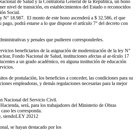
Nacional de Salud y la Contraloría General de la República, un bono
mer nivel de transición, en establecimientos del Estado o reconocidos
ión Social.
 ley N° 18.987. El monto de este bono ascenderá a $ 32.586, el que
pago, podrá estarse a lo que dispone el artículo 7° del decreto con
dministrativas y penales que pudieren corresponderles.
cios beneficiarios de la asignación de modernización de la ley N°
ear, Fondo Nacional de Salud, instituciones afectas al ar-tículo 17
nducentes a un grado académico, en alguna institución de educación
rvicios.
tos de postulación, los beneficios a conceder, las condiciones para su
tuciones empleadoras, y demás regulaciones necesarias para la mejor
n Nacional del Servicio Civil.
acienda, será, para los trabajadores del Ministerio de Obras
 caso les corresponda.
, siendo
LEY 20212
onal, se hayan destacado por los