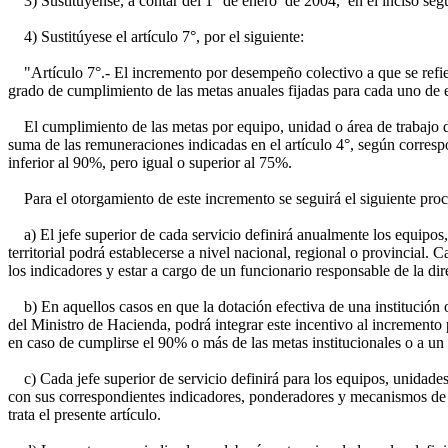
3) Sustitúyense, a contar del 1° de enero de 2004, en el inciso seg
4) Sustitúyese el artículo 7°, por el siguiente:
"Artículo 7°.- El incremento por desempeño colectivo a que se refiere 
grado de cumplimiento de las metas anuales fijadas para cada uno de e
El cumplimiento de las metas por equipo, unidad o área de trabajo del
suma de las remuneraciones indicadas en el artículo 4°, según correspo
inferior al 90%, pero igual o superior al 75%.
Para el otorgamiento de este incremento se seguirá el siguiente pro
a) El jefe superior de cada servicio definirá anualmente los equipos,
territorial podrá establecerse a nivel nacional, regional o provincial.
los indicadores y estar a cargo de un funcionario responsable de la di
b) En aquellos casos en que la dotación efectiva de una institución o 
del Ministro de Hacienda, podrá integrar este incentivo al incremento
en caso de cumplirse el 90% o más de las metas institucionales o a 
c) Cada jefe superior de servicio definirá para los equipos, unidades 
con sus correspondientes indicadores, ponderadores y mecanismos de v
trata el presente artículo.