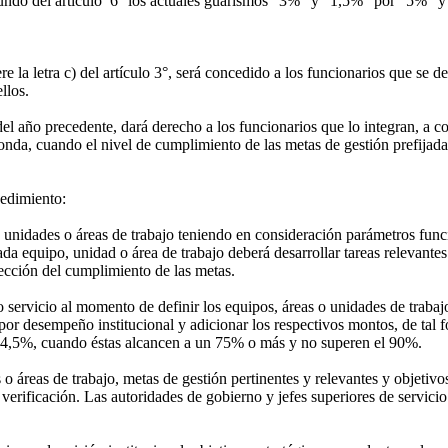
undo del artículo 6° los actuales guarismos "3%" y "1,5%" por "5%" y
la letra c) del artículo 3°, será concedido a los funcionarios que se d
llos.
 año precedente, dará derecho a los funcionarios que lo integran, a co
nda, cuando el nivel de cumplimiento de las metas de gestión prefijadas
cedimiento:
 unidades o áreas de trabajo teniendo en consideración parámetros funci
 Cada equipo, unidad o área de trabajo deberá desarrollar tareas relevante
rección del cumplimiento de las metas.
servicio al momento de definir los equipos, áreas o unidades de trabajo,
 por desempeño institucional y adicionar los respectivos montos, de ta
un 4,5%, cuando éstas alcancen a un 75% o más y no superen el 90%.
o áreas de trabajo, metas de gestión pertinentes y relevantes y objetiv
erificación. Las autoridades de gobierno y jefes superiores de servici