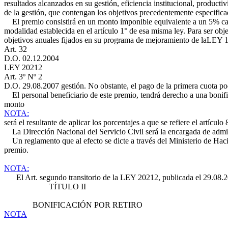
resultados alcanzados en su gestión, eficiencia institucional, product
de la gestión, que contengan los objetivos precedentemente especifica
El premio consistirá en un monto imponible equivalente a un 5% calcu
modalidad establecida en el artículo 1° de esa misma ley. Para ser ob
objetivos anuales fijados en su programa de mejoramiento de la
LEY 1
Art. 32
D.O. 02.12.2004
LEY 20212
Art. 3º Nº 2
D.O. 29.08.2007
gestión. No obstante, el pago de la primera cuota po
El personal beneficiario de este premio, tendrá derecho a una bonifi
monto
NOTA:
será el resultante de aplicar los porcentajes a que se refiere el artícu
La Dirección Nacional del Servicio Civil será la encargada de admini
Un reglamento que al efecto se dicte a través del Ministerio de Hac
premio.
NOTA:
El Art. segundo transitorio de la LEY 20212, publicada el 29.08.2007
TÍTULO II
BONIFICACIÓN POR RETIRO
NOTA