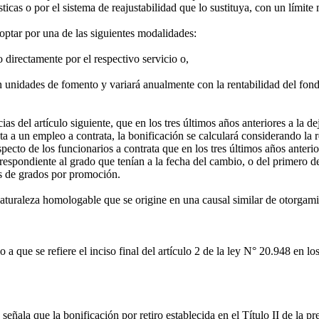
sticas o por el sistema de reajustabilidad que lo sustituya, con un lím
optar por una de las siguientes modalidades:
 directamente por el respectivo servicio o,
dades de fomento y variará anualmente con la rentabilidad del fondo q
 del artículo siguiente, que en los tres últimos años anteriores a la d
 a un empleo a contrata, la bonificación se calculará considerando la 
ecto de los funcionarios a contrata que en los tres últimos años anteri
spondiente al grado que tenían a la fecha del cambio, o del primero de 
os de grados por promoción.
aturaleza homologable que se origine en una causal similar de otorgami
a que se refiere el inciso final del artículo 2 de la ley N° 20.948 en l
a que la bonificación por retiro establecida en el Título II de la pres