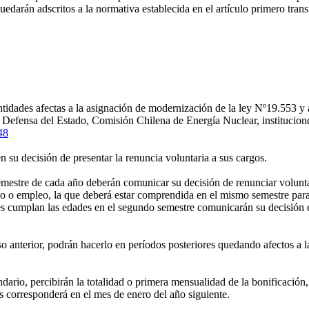
uedarán adscritos a la normativa establecida en el artículo primero tran
s entidades afectas a la asignación de modernización de la ley Nº19.553 
fensa del Estado, Comisión Chilena de Energía Nuclear, instituciones af
48
u decisión de presentar la renuncia voluntaria a sus cargos.
estre de cada año deberán comunicar su decisión de renunciar voluntar
o o empleo, la que deberá estar comprendida en el mismo semestre para 
es cumplan las edades en el segundo semestre comunicarán su decisión en
 anterior, podrán hacerlo en períodos posteriores quedando afectos a la
ario, percibirán la totalidad o primera mensualidad de la bonificación,
es corresponderá en el mes de enero del año siguiente.