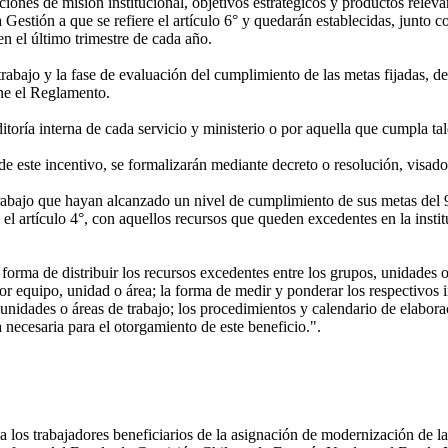
ones de misión institucional, objetivos estratégicos y productos relevan
 Gestión a que se refiere el artículo 6° y quedarán establecidas, junto
en el último trimestre de cada año.
rabajo y la fase de evaluación del cumplimiento de las metas fijadas, 
ine el Reglamento.
toría interna de cada servicio y ministerio o por aquella que cumpla tal
 este incentivo, se formalizarán mediante decreto o resolución, visado 
trabajo que hayan alcanzado un nivel de cumplimiento de sus metas del
n el artículo 4°, con aquellos recursos que queden excedentes en la ins
rma de distribuir los recursos excedentes entre los grupos, unidades o 
r equipo, unidad o área; la forma de medir y ponderar los respectivos i
unidades o áreas de trabajo; los procedimientos y calendario de elabora
 necesaria para el otorgamiento de este beneficio.".
abajadores beneficiarios de la asignación de modernización de la l