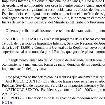
Impuestos Internos, el Servicio Nacional de Aduanas, el Consejo de 
de escolaridad no imponible, por cada hijo entre cuatro y cinco años 
por éste, que sea carga familiar reconocida para los efectos del decret
Este beneficio se otorgará aun cuando no perciban el beneficio de asi
será pagado en dos cuotas iguales de $16.293, la primera en el mes de
fuerza de ley N° 150, de 1982, del Ministerio del Trabajo y Previsión 
Quienes perciban maliciosamente este bono deberán restituir quintupli
ARTÍCULO CUARTO.- Créase un programa de 400 becas concursables, qu
19.553, del Servicio de Impuestos Internos, Servicio Nacional de Adu
de la ley N° 18.091 y Contraloría General de la República, cuyo objet
superior estatal o reconocida por el Estado, que goce de plena autonom
Un reglamento, emanado del Ministerio de Hacienda, establecerá los cr
otorgamiento y mantención, forma de pago, duración de los beneficios,
implementación del programa.
Este programa se financiará con los recursos que anualmente le fije 
ARTÍCULO QUINTO.- El viático de faena a que se refiere el artículo 
Públicas, Servicio de Tesorerías, Servicio de Impuestos Internos y S
ARTÍCULO SEXTO.- Establécese, a contar del año 2003, un premio anu
Art. 3º Nº 2
D.O. 29.08.2007
beneficiarias de la asignación de modernización de l
NOTA: