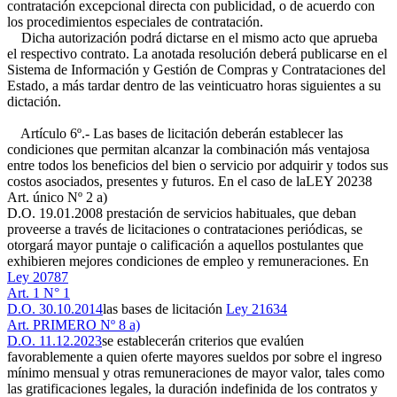
contratación excepcional directa con publicidad, o de acuerdo con
los procedimientos especiales de contratación.
Dicha autorización podrá dictarse en el mismo acto que aprueba
el respectivo contrato. La anotada resolución deberá publicarse en el
Sistema de Información y Gestión de Compras y Contrataciones del
Estado, a más tardar dentro de las veinticuatro horas siguientes a su
dictación.
Artículo 6º.- Las bases de licitación deberán establecer las
condiciones que permitan alcanzar la combinación más ventajosa
entre todos los beneficios del bien o servicio por adquirir y todos sus
costos asociados, presentes y futuros. En el caso de la
LEY 20238
Art. único Nº 2 a)
D.O. 19.01.2008
prestación de servicios habituales, que deban
proveerse a través de licitaciones o contrataciones periódicas, se
otorgará mayor puntaje o calificación a aquellos postulantes que
exhibieren mejores condiciones de empleo y remuneraciones. En
Ley 20787
Art. 1 N° 1
D.O. 30.10.2014
las bases de licitación
Ley 21634
Art. PRIMERO Nº 8 a)
D.O. 11.12.2023
se establecerán criterios que evalúen
favorablemente a quien oferte mayores sueldos por sobre el ingreso
mínimo mensual y otras remuneraciones de mayor valor, tales como
las gratificaciones legales, la duración indefinida de los contratos y