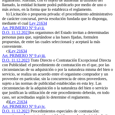
reglamento. Además, con el objeto de aumentar la difusión del
llamado, la entidad licitante podrá publicarlo por medio de uno o
más avisos, en la forma que lo establezca el reglamento.
b) Licitación o propuesta privada: el procedimiento administrativo
de carácter concursal, previa resolución fundada que lo disponga,
mediante el cual
Ley 21634
Art. PRIMERO Nº 9 a) ii.
D.O. 11.12.2023
los organismos del Estado invitan a determinadas
personas para que, sujetándose a las bases fijadas, formulen
propuestas, de entre las cuales seleccionará y aceptará la más
conveniente.
c)
Ley 21634
Art. PRIMERO Nº 9 a) iii.
D.O. 11.12.2023
Trato Directo o Contratación Excepcional Directa
con Publicidad: el procedimiento de contratación en el que, por las
circunstancias de su adquisición o por la naturaleza misma del bien o
servicio, se realiza un acuerdo entre el organismo comprador y un
proveedor en particular, sin la concurrencia de otros proveedores,
sujeto a las normas de publicidad establecidas en esta ley. Las
circunstancias de la adquisición o la naturaleza del bien o servicio
que justifican la utilización de este procedimiento deberán, en todo
caso, ser acreditadas según lo determine el reglamento.
d)
Ley 21634
Art. PRIMERO Nº 9 a) iv.
D.O. 11.12.2023
Procedimientos especiales de contratación: