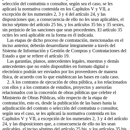
selección del contratista o consultor, según sea el caso, se les
aplicará la normativa contenida en los Capítulos V y VII, a
excepción de los numerales 2, 3 y 4 del artículo 24, y las
disposiciones que, a consecuencia de ello no les sean aplicables, el
inciso séptimo del artículo 25 bis, y los artículos 35 bis y 35 sexies,
sin perjuicio de las sanciones que sean procedentes. El artículo 35
octies les será aplicable en la forma en él indicada.
Las etapas de dicho proceso de contratación, mencionadas en el
inciso anterior, deberán desarrollarse íntegramente a través del
Sistema de Información y Gestión de Compras y Contrataciones del
Estado a que se refiere el artículo 19.
Las garantías, planos, antecedentes legales, muestras y demás
antecedentes que no estén disponibles en formato digital o
electrónico podrán ser enviados por los proveedores de manera
física, de acuerdo con lo que establezcan las bases en cada caso.
2. A los contratos de ejecución de obra pública, a los relacionados
con ellos y a los contratos de estudios, proyectos y asesorías
relacionados con la concesión de obras públicas que celebre el
Ministerio de Obras Públicas, sólo respecto de la etapa de
contratación, esto es, desde la publicación de las bases hasta la
adjudicación del contrato o selección del contratista o consultor,
según sea el caso, se les aplicará la normativa contenida en los
Capítulos V y VII, a excepción de los numerales 2, 3 y 4 del artículo
24, y las disposiciones que, a consecuencia de ello no les sean
aplicables, el inciso séptimo del artículo 25 bis, y los artículos 35 bis