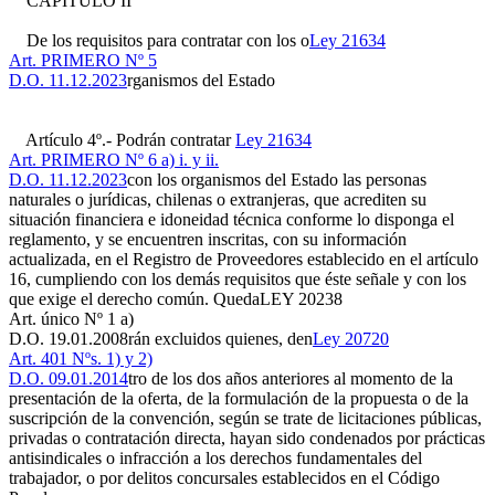
CAPITULO II
De los requisitos para contratar con los o
Ley 21634
Art. PRIMERO Nº 5
D.O. 11.12.2023
rganismos del Estado
Artículo 4º.- Podrán contratar
Ley 21634
Art. PRIMERO Nº 6 a) i. y ii.
D.O. 11.12.2023
con los organismos del Estado las personas
naturales o jurídicas, chilenas o extranjeras, que acrediten su
situación financiera e idoneidad técnica conforme lo disponga el
reglamento, y se encuentren inscritas, con su información
actualizada, en el Registro de Proveedores establecido en el artículo
16, cumpliendo con los demás requisitos que éste señale y con los
que exige el derecho común. Queda
LEY 20238
Art. único Nº 1 a)
D.O. 19.01.2008
rán excluidos quienes, den
Ley 20720
Art. 401 Nºs. 1) y 2)
D.O. 09.01.2014
tro de los dos años anteriores al momento de la
presentación de la oferta, de la formulación de la propuesta o de la
suscripción de la convención, según se trate de licitaciones públicas,
privadas o contratación directa, hayan sido condenados por prácticas
antisindicales o infracción a los derechos fundamentales del
trabajador, o por delitos concursales establecidos en el Código