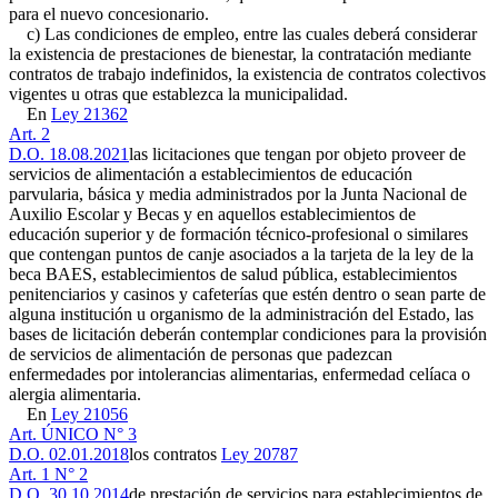
para el nuevo concesionario.
c) Las condiciones de empleo, entre las cuales deberá considerar
la existencia de prestaciones de bienestar, la contratación mediante
contratos de trabajo indefinidos, la existencia de contratos colectivos
vigentes u otras que establezca la municipalidad.
En
Ley 21362
Art. 2
D.O. 18.08.2021
las licitaciones que tengan por objeto proveer de
servicios de alimentación a establecimientos de educación
parvularia, básica y media administrados por la Junta Nacional de
Auxilio Escolar y Becas y en aquellos establecimientos de
educación superior y de formación técnico-profesional o similares
que contengan puntos de canje asociados a la tarjeta de la ley de la
beca BAES, establecimientos de salud pública, establecimientos
penitenciarios y casinos y cafeterías que estén dentro o sean parte de
alguna institución u organismo de la administración del Estado, las
bases de licitación deberán contemplar condiciones para la provisión
de servicios de alimentación de personas que padezcan
enfermedades por intolerancias alimentarias, enfermedad celíaca o
alergia alimentaria.
En
Ley 21056
Art. ÚNICO N° 3
D.O. 02.01.2018
los contratos
Ley 20787
Art. 1 N° 2
D.O. 30.10.2014
de prestación de servicios para establecimientos de