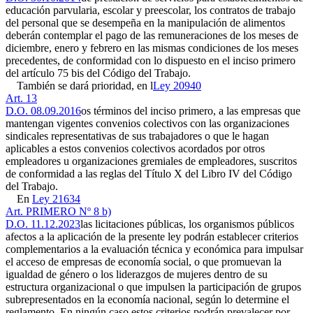
educación parvularia, escolar y preescolar, los contratos de trabajo
del personal que se desempeña en la manipulación de alimentos
deberán contemplar el pago de las remuneraciones de los meses de
diciembre, enero y febrero en las mismas condiciones de los meses
precedentes, de conformidad con lo dispuesto en el inciso primero
del artículo 75 bis del Código del Trabajo.
También se dará prioridad, en l
Ley 20940
Art. 13
D.O. 08.09.2016
os términos del inciso primero, a las empresas que
mantengan vigentes convenios colectivos con las organizaciones
sindicales representativas de sus trabajadores o que le hagan
aplicables a estos convenios colectivos acordados por otros
empleadores u organizaciones gremiales de empleadores, suscritos
de conformidad a las reglas del Título X del Libro IV del Código
del Trabajo.
En
Ley 21634
Art. PRIMERO Nº 8 b)
D.O. 11.12.2023
las licitaciones públicas, los organismos públicos
afectos a la aplicación de la presente ley podrán establecer criterios
complementarios a la evaluación técnica y económica para impulsar
el acceso de empresas de economía social, o que promuevan la
igualdad de género o los liderazgos de mujeres dentro de su
estructura organizacional o que impulsen la participación de grupos
subrepresentados en la economía nacional, según lo determine el
reglamento. En ningún caso estos criterios podrán prevalecer por