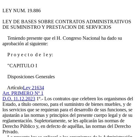
LEY NUM. 19.886
LEY DE BASES SOBRE CONTRATOS ADMINISTRATIVOS
DE SUMINISTRO Y PRESTACION DE SERVICIOS
Teniendo presente que el H. Congreso Nacional ha dado su
aprobación al siguiente:
P r o y e c t o d e l e y:
"CAPITULO I
Disposiciones Generales
Artículo
Ley 21634
Art. PRIMERO Nº 1
D.O. 11.12.2023
1º.- Los contratos que celebren los organismos del
Estado, a título oneroso, para el suministro de bienes muebles, y de
los servicios que se requieran para el desarrollo de sus funciones, se
ajustarán a las normas y principios del presente cuerpo legal y de su
reglamentación. Supletoriamente, se les aplicarán las normas de
Derecho Público y, en defecto de aquéllas, las normas del Derecho
Privado.