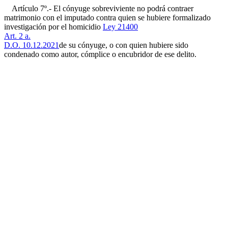
Artículo 7º.- El cónyuge sobreviviente no podrá contraer
matrimonio con el imputado contra quien se hubiere formalizado
investigación por el homicidio
Ley 21400
Art. 2 a.
D.O. 10.12.2021
de su cónyuge, o con quien hubiere sido
condenado como autor, cómplice o encubridor de ese delito.