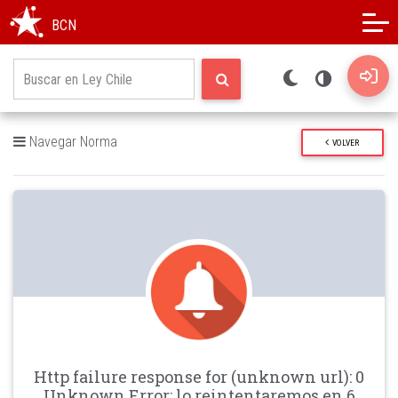
Modo oscuro
Alto contraste
BCN
Navegar Norma
VOLVER
Http failure response for (unknown url): 0
Unknown Error: lo reintentaremos en 6