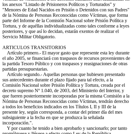
los anexos "Listado de Prisioneros Políticos y Torturados" y
"Menores de Edad Nacidos en Prisión o Detenidos con sus Padres"
de la Nómina de Personas Reconocidas como Víctimas, que forma
parte del Informe de la Comisión Nacional sobre Prisión Política y
Tortura, y de aquéllas individualizadas como tales conforme a leyes
posteriores, y que así lo decidan, estarán exentos de realizar el
Servicio Militar Obligatorio.
ARTICULOS TRANSITORIOS
Artículo primero.- El mayor gasto que represente esta ley durante
el año 2005, se financiará con traspasos de recursos provenientes de
la partida Tesoro Público y con traspasos y reasignaciones de otras
partidas presupuestarias.
Artículo segundo.- Aquellas personas que hubiesen presentado
sus antecedentes durante el plazo fijado para tal efecto, a la
Comisión Nacional sobre Prisión Política y Tortura, creada por el
decreto supremo Nº 1.040, de 2003, del Ministerio del Interior, y
que fueren posteriormente incorporadas por la misma Comisión a la
Nómina de Personas Reconocidas como Víctimas, tendrán derecho
a todos los beneficios indicados en los Títulos I, II y III de la
presente ley, según corresponda, a contar del primer día del mes
subsiguiente a la fecha en que se produzca la señalada
incorporación.".
Y por cuanto he tenido a bien aprobarlo y sancionarlo; por tanto
promúlguese y llévese a efecto como Ley de la República.