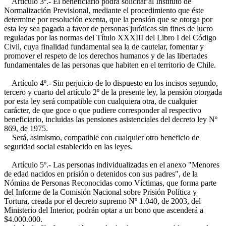
Artículo 3º.- El beneficiario podrá solicitar al Instituto de
Normalización Previsional, mediante el procedimiento que éste
determine por resolución exenta, que la pensión que se otorga por
esta ley sea pagada a favor de personas jurídicas sin fines de lucro
reguladas por las normas del Título XXXIII del Libro I del Código
Civil, cuya finalidad fundamental sea la de cautelar, fomentar y
promover el respeto de los derechos humanos y de las libertades
fundamentales de las personas que habiten en el territorio de Chile.
Artículo 4º.- Sin perjuicio de lo dispuesto en los incisos segundo,
tercero y cuarto del artículo 2º de la presente ley, la pensión otorgada
por esta ley será compatible con cualquiera otra, de cualquier
carácter, de que goce o que pudiere corresponder al respectivo
beneficiario, incluidas las pensiones asistenciales del decreto ley Nº
869, de 1975.
Será, asimismo, compatible con cualquier otro beneficio de
seguridad social establecido en las leyes.
Artículo 5º.- Las personas individualizadas en el anexo "Menores
de edad nacidos en prisión o detenidos con sus padres", de la
Nómina de Personas Reconocidas como Víctimas, que forma parte
del Informe de la Comisión Nacional sobre Prisión Política y
Tortura, creada por el decreto supremo Nº 1.040, de 2003, del
Ministerio del Interior, podrán optar a un bono que ascenderá a
$4.000.000.