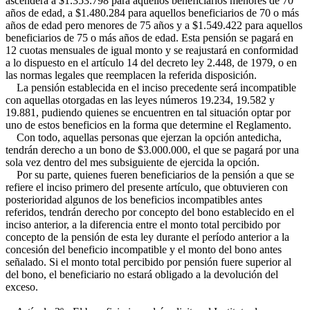
ascenderá a $1.353.798 para aquellos beneficiarios menores de 70
años de edad, a $1.480.284 para aquellos beneficiarios de 70 o más
años de edad pero menores de 75 años y a $1.549.422 para aquellos
beneficiarios de 75 o más años de edad. Esta pensión se pagará en
12 cuotas mensuales de igual monto y se reajustará en conformidad
a lo dispuesto en el artículo 14 del decreto ley 2.448, de 1979, o en
las normas legales que reemplacen la referida disposición.
La pensión establecida en el inciso precedente será incompatible
con aquellas otorgadas en las leyes números 19.234, 19.582 y
19.881, pudiendo quienes se encuentren en tal situación optar por
uno de estos beneficios en la forma que determine el Reglamento.
Con todo, aquellas personas que ejerzan la opción antedicha,
tendrán derecho a un bono de $3.000.000, el que se pagará por una
sola vez dentro del mes subsiguiente de ejercida la opción.
Por su parte, quienes fueren beneficiarios de la pensión a que se
refiere el inciso primero del presente artículo, que obtuvieren con
posterioridad algunos de los beneficios incompatibles antes
referidos, tendrán derecho por concepto del bono establecido en el
inciso anterior, a la diferencia entre el monto total percibido por
concepto de la pensión de esta ley durante el período anterior a la
concesión del beneficio incompatible y el monto del bono antes
señalado. Si el monto total percibido por pensión fuere superior al
del bono, el beneficiario no estará obligado a la devolución del
exceso.