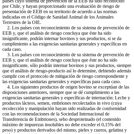
países cuyo sistema de prevención de la EEB ha sido reconocido
por Chile, y hayan proporcionado una evaluación de riesgo de
presentación de EEB en su territorio de acuerdo a las normas
indicadas en el Código de Sanidad Animal de los Animales
Terrestres de la OIE.
2. Los países con reconocimiento de su sistema de prevención de
EEB y, que el análisis de riesgo concluya que éste ha sido
insignificante, podrán internar bovinos y sus productos, si se da
cumplimiento a las exigencias sanitarias generales y específicas en
cada caso.
3. Los países con reconocimiento de su sistema de prevención de
EEB y, que el análisis de riesgo concluya que éste no ha sido
insignificante, sólo podrán internar bovinos y sus productos, siempre
que el análisis de riesgo-producto así lo determine, debiendo además
cumplir con el protocolo de mitigación de riesgo correspondiente y
las exigencias sanitarias generales y específicas para cada caso.
4. Los siguientes productos de origen bovino se exceptúan de las
disposiciones anteriores, siempre que se dé cumplimiento a las
exigencias sanitarias generales y específicas de internación: Leche y
productos lácteos, semen, embriones recolectados in vivo (cuya
recolección y manipulación hayan sido realizadas de conformidad
con las recomendaciones de la Sociedad Internacional de
Transferencia de Embriones), sebo desproteinado (el contenido
máximo de impurezas insolubles no debe exceder el 0,15% del
peso) y productos derivados del mismo, pieles y cueros, gelatina y