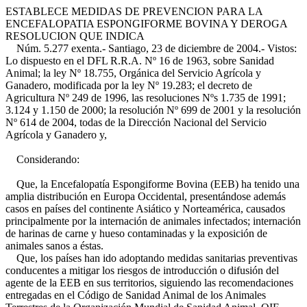
ESTABLECE MEDIDAS DE PREVENCION PARA LA
ENCEFALOPATIA ESPONGIFORME BOVINA Y DEROGA
RESOLUCION QUE INDICA
Núm. 5.277 exenta.- Santiago, 23 de diciembre de 2004.- Vistos:
Lo dispuesto en el DFL R.R.A. Nº 16 de 1963, sobre Sanidad
Animal; la ley Nº 18.755, Orgánica del Servicio Agrícola y
Ganadero, modificada por la ley Nº 19.283; el decreto de
Agricultura Nº 249 de 1996, las resoluciones Nºs 1.735 de 1991;
3.124 y 1.150 de 2000; la resolución Nº 699 de 2001 y la resolución
Nº 614 de 2004, todas de la Dirección Nacional del Servicio
Agrícola y Ganadero y,
Considerando:
Que, la Encefalopatía Espongiforme Bovina (EEB) ha tenido una
amplia distribución en Europa Occidental, presentándose además
casos en países del continente Asiático y Norteamérica, causados
principalmente por la internación de animales infectados; internación
de harinas de carne y hueso contaminadas y la exposición de
animales sanos a éstas.
Que, los países han ido adoptando medidas sanitarias preventivas
conducentes a mitigar los riesgos de introducción o difusión del
agente de la EEB en sus territorios, siguiendo las recomendaciones
entregadas en el Código de Sanidad Animal de los Animales