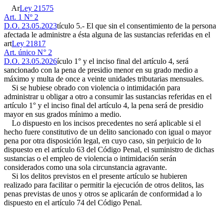
Ar
Ley 21575
Art. 1 Nº 2
D.O. 23.05.2023
tículo 5.- El que sin el consentimiento de la persona
afectada le administre a ésta alguna de las sustancias referidas en el
art
Ley 21817
Art. único N° 2
D.O. 23.05.2026
ículo 1° y el inciso final del artículo 4, será
sancionado con la pena de presidio menor en su grado medio a
máximo y multa de once a veinte unidades tributarias mensuales.
Si se hubiese obrado con violencia o intimidación para
administrar u obligar a otro a consumir las sustancias referidas en el
artículo 1° y el inciso final del artículo 4, la pena será de presidio
mayor en sus grados mínimo a medio.
Lo dispuesto en los incisos precedentes no será aplicable si el
hecho fuere constitutivo de un delito sancionado con igual o mayor
pena por otra disposición legal, en cuyo caso, sin perjuicio de lo
dispuesto en el artículo 63 del Código Penal, el suministro de dichas
sustancias o el empleo de violencia o intimidación serán
considerados como una sola circunstancia agravante.
Si los delitos previstos en el presente artículo se hubieren
realizado para facilitar o permitir la ejecución de otros delitos, las
penas previstas de unos y otros se aplicarán de conformidad a lo
dispuesto en el artículo 74 del Código Penal.