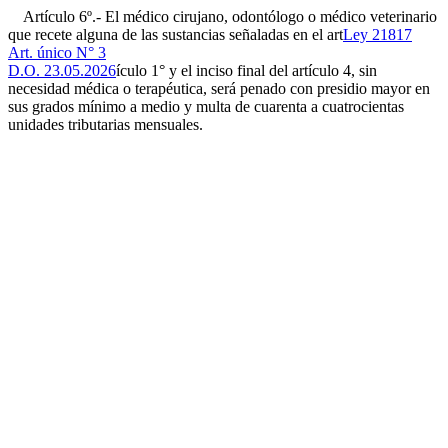
Artículo 6º.- El médico cirujano, odontólogo o médico veterinario
que recete alguna de las sustancias señaladas en el art
Ley 21817
Art. único N° 3
D.O. 23.05.2026
ículo 1° y el inciso final del artículo 4, sin
necesidad médica o terapéutica, será penado con presidio mayor en
sus grados mínimo a medio y multa de cuarenta a cuatrocientas
unidades tributarias mensuales.