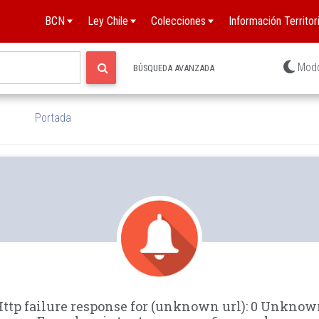
BCN
Ley Chile
Colecciones
Información Territori
Mod
BÚSQUEDA AVANZADA
Portada
ttp failure response for (unknown url): 0 Unkno