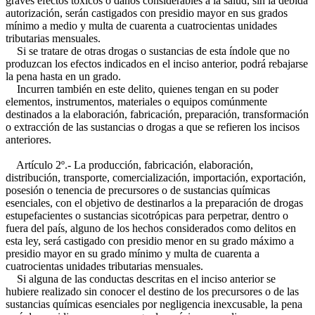
graves efectos tóxicos o daños considerables a la salud, sin la debida
autorización, serán castigados con presidio mayor en sus grados
mínimo a medio y multa de cuarenta a cuatrocientas unidades
tributarias mensuales.
Si se tratare de otras drogas o sustancias de esta índole que no
produzcan los efectos indicados en el inciso anterior, podrá rebajarse
la pena hasta en un grado.
Incurren también en este delito, quienes tengan en su poder
elementos, instrumentos, materiales o equipos comúnmente
destinados a la elaboración, fabricación, preparación, transformación
o extracción de las sustancias o drogas a que se refieren los incisos
anteriores.
Artículo 2º.- La producción, fabricación, elaboración,
distribución, transporte, comercialización, importación, exportación,
posesión o tenencia de precursores o de sustancias químicas
esenciales, con el objetivo de destinarlos a la preparación de drogas
estupefacientes o sustancias sicotrópicas para perpetrar, dentro o
fuera del país, alguno de los hechos considerados como delitos en
esta ley, será castigado con presidio menor en su grado máximo a
presidio mayor en su grado mínimo y multa de cuarenta a
cuatrocientas unidades tributarias mensuales.
Si alguna de las conductas descritas en el inciso anterior se
hubiere realizado sin conocer el destino de los precursores o de las
sustancias químicas esenciales por negligencia inexcusable, la pena