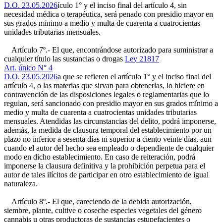
D.O. 23.05.2026
ículo 1° y el inciso final del artículo 4, sin
necesidad médica o terapéutica, será penado con presidio mayor en
sus grados mínimo a medio y multa de cuarenta a cuatrocientas
unidades tributarias mensuales.
Artículo 7º.- El que, encontrándose autorizado para suministrar a
cualquier título las sustancias o drogas
Ley 21817
Art. único N° 4
D.O. 23.05.2026
a que se refieren el artículo 1° y el inciso final del
artículo 4, o las materias que sirvan para obtenerlas, lo hiciere en
contravención de las disposiciones legales o reglamentarias que lo
regulan, será sancionado con presidio mayor en sus grados mínimo a
medio y multa de cuarenta a cuatrocientas unidades tributarias
mensuales. Atendidas las circunstancias del delito, podrá imponerse,
además, la medida de clausura temporal del establecimiento por un
plazo no inferior a sesenta días ni superior a ciento veinte días, aun
cuando el autor del hecho sea empleado o dependiente de cualquier
modo en dicho establecimiento. En caso de reiteración, podrá
imponerse la clausura definitiva y la prohibición perpetua para el
autor de tales ilícitos de participar en otro establecimiento de igual
naturaleza.
Artículo 8º.- El que, careciendo de la debida autorización,
siembre, plante, cultive o coseche especies vegetales del género
cannabis u otras productoras de sustancias estupefacientes o