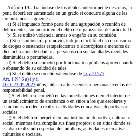
Artículo 19.- Tratándose de los delitos anteriormente descritos, la
pena deberá ser aumentada en un grado si concurre alguna de las
circunstancias siguientes:
a) Si el imputado formó parte de una agrupación o reunión de
delincuentes, sin incurrir en el delito de organización del artículo 16.
b) Si se utilizó violencia, armas o engaño en su comisión.
c) Si se suministró, promovió, indujo o facilitó el uso o consumo
de drogas o sustancias estupefacientes o sicotrópicas a menores de
dieciocho años de edad, o a personas con sus facultades mentales
disminuidas o perturbadas.
d) Si el delito se cometió por funcionarios públicos aprovechando
o abusando de su calidad de tales.
e) Si el delito se cometió valiéndose de
Ley 21575
Art. 1 Nº 6 a) i y ii
D.O. 23.05.2023
niños, niñas o adolescentes o personas exentas de
responsabilidad penal.
f) Si el delito se cometió en las inmediaciones o en el interior de
un establecimiento de enseñanza o en sitios a los que escolares y
estudiantes acuden a realizar actividades educativas, deportivas o
sociales.
g) Si el delito se perpetró en una institución deportiva, cultural o
social, mientras ésta cumplía sus fines propios; o en sitios donde se
estaban realizando espectáculos públicos, actividades recreativas,
culturales o sociales.