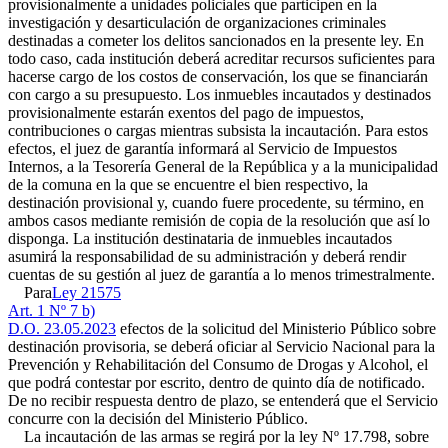
provisionalmente a unidades policiales que participen en la
investigación y desarticulación de organizaciones criminales
destinadas a cometer los delitos sancionados en la presente ley. En
todo caso, cada institución deberá acreditar recursos suficientes para
hacerse cargo de los costos de conservación, los que se financiarán
con cargo a su presupuesto. Los inmuebles incautados y destinados
provisionalmente estarán exentos del pago de impuestos,
contribuciones o cargas mientras subsista la incautación. Para estos
efectos, el juez de garantía informará al Servicio de Impuestos
Internos, a la Tesorería General de la República y a la municipalidad
de la comuna en la que se encuentre el bien respectivo, la
destinación provisional y, cuando fuere procedente, su término, en
ambos casos mediante remisión de copia de la resolución que así lo
disponga. La institución destinataria de inmuebles incautados
asumirá la responsabilidad de su administración y deberá rendir
cuentas de su gestión al juez de garantía a lo menos trimestralmente.
Para
Ley 21575
Art. 1 Nº 7 b)
D.O. 23.05.2023
efectos de la solicitud del Ministerio Público sobre
destinación provisoria, se deberá oficiar al Servicio Nacional para la
Prevención y Rehabilitación del Consumo de Drogas y Alcohol, el
que podrá contestar por escrito, dentro de quinto día de notificado.
De no recibir respuesta dentro de plazo, se entenderá que el Servicio
concurre con la decisión del Ministerio Público.
La incautación de las armas se regirá por la ley Nº 17.798, sobre