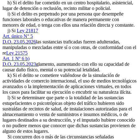
h) Si el delito fue cometido en un centro hospitalario, asistencial,
lugar de detención o reclusión, recinto militar o policial.
i) Si el delito es perpetrado por una persona que desempeñe
funciones laborales o educativas de manera permanente con
menores de edad, o tenga con ellos una relación directa y constante.
j) Si
Ley 21817
Art. único N° 5
D.O. 23.05.2026
las sustancias traficadas fueren adulteradas,
manipuladas o mezcladas entre sí o con otras, de conformidad con el
re
Ley 21575
Art. 1 Nº 6 b)
D.O. 23.05.2023
glamento, aumentando con ello su capacidad de
causar daño físico, mental o su potencial letalidad.
k) Si el delito se cometiere valiéndose de la simulación de
actividades de comercio internacional, el uso de medios tecnológicos
avanzados o la implementación de aplicaciones virtuales, en todos
los casos para facilitar su ejecución o encubrir su naturaleza ilícita.
l) Si se determinare que parte o la totalidad de las sustancias
estupefacientes o psicotrópicas objeto del tráfico hubieren sido
sustraídas de recintos de salud, de instalaciones autorizadas para el
almacenamiento o venta de suministros e insumos médicos, o de
lugares destinados a su destrucción, y el imputado hubiere conocido
o no pudiere menos que conocer que dichas sustancias provienen de
alguno de estos lugares.
Si concurren dos o más de las circunstancias señaladas