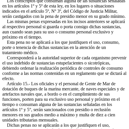
Los conscriptos que consuman alguna de las sustancias señaladas
en los artículos 1º y 5º de esta ley, en los lugares o situaciones
indicados en el artículo 5º, Nº 3º, del Código de Justicia Militar,
serán castigados con la pena de presidio menor en su grado mínimo.
Las mismas penas expresadas en los incisos anteriores se aplicará
al respectivo personal si guarda o porta consigo dichas sustancias,
aun cuando sean para su uso o consumo personal exclusivo y
próximo en el tiempo.
Esta pena no se aplicará a los que justifiquen el uso, consumo,
porte o tenencia de dichas sustancias en la atención de un
tratamiento médico.
Corresponderá a la autoridad superior de cada organismo prevenir
el uso indebido de sustancias estupefacientes o sicotrópicas,
debiendo ordenar la realización periódica de controles de consumo
conforme a las normas contenidas en un reglamento que se dictará al
efecto.
Artículo 15.- Los oficiales y el personal de Gente de Mar de
dotación de buques de la marina mercante, de naves especiales y de
artefactos navales que, a bordo o en el cumplimiento de sus
funciones, porten para su exclusivo uso personal y próximo en el
tiempo o consuman alguna de las sustancias señaladas en los
artículos 1º y 5°, serán sancionados con presidio o reclusión
menores en sus grados medio a máximo y multa de diez a cien
unidades tributarias mensuales.
Dichas penas no se aplicarán a los que justifiquen el uso,