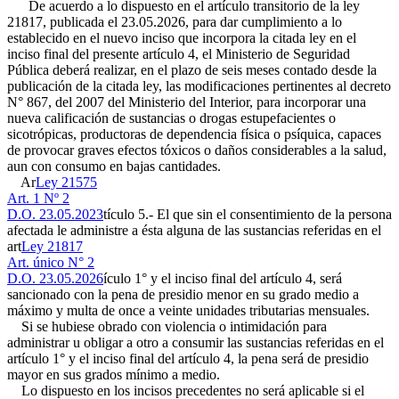
De acuerdo a lo dispuesto en el artículo transitorio de la ley
21817, publicada el 23.05.2026, para dar cumplimiento a lo
establecido en el nuevo inciso que incorpora la citada ley en el
inciso final del presente artículo 4, el Ministerio de Seguridad
Pública deberá realizar, en el plazo de seis meses contado desde la
publicación de la citada ley, las modificaciones pertinentes al decreto
N° 867, del 2007 del Ministerio del Interior, para incorporar una
nueva calificación de sustancias o drogas estupefacientes o
sicotrópicas, productoras de dependencia física o psíquica, capaces
de provocar graves efectos tóxicos o daños considerables a la salud,
aun con consumo en bajas cantidades.
Ar
Ley 21575
Art. 1 Nº 2
D.O. 23.05.2023
tículo 5.- El que sin el consentimiento de la persona
afectada le administre a ésta alguna de las sustancias referidas en el
art
Ley 21817
Art. único N° 2
D.O. 23.05.2026
ículo 1° y el inciso final del artículo 4, será
sancionado con la pena de presidio menor en su grado medio a
máximo y multa de once a veinte unidades tributarias mensuales.
Si se hubiese obrado con violencia o intimidación para
administrar u obligar a otro a consumir las sustancias referidas en el
artículo 1° y el inciso final del artículo 4, la pena será de presidio
mayor en sus grados mínimo a medio.
Lo dispuesto en los incisos precedentes no será aplicable si el