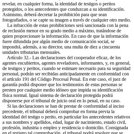
revelar, en cualquier forma, la identidad de testigos o peritos
protegidos, o los antecedentes que conduzcan a su identificación.
Asimismo, deberá decretar la prohibición para que sean
fotografiados, o se capte su imagen a través de cualquier otro medio.
La infracción de estas prohibiciones será sancionada con la pena
de reclusión menor en su grado medio a máximo, tratándose de
quien proporcionare la información. En caso de que la información
fuere difundida por algún medio de comunicación social, se
impondrá, además, a su director, una multa de diez a cincuenta
unidades tributarias mensuales.
Artículo 32.- Las declaraciones del cooperador eficaz, de los
agentes encubiertos, agentes reveladores, informantes, y, en general,
de testigos y peritos, cuando se estimare necesario para su seguridad
personal, podrán ser recibidas anticipadamente en conformidad con
el artículo 191 del Código Procesal Penal. En este caso, el juez de
garantía podrá disponer que los testimonios de estas personas se
presten por cualquier medio idóneo que impida su identificación
física normal. Igual sistema de declaración protegida podrá
disponerse por el tribunal de juicio oral en lo penal, en su caso.
Si las declaraciones se han de prestar de conformidad al inciso
precedente, el tribunal deberá comprobar en forma previa la
identidad del testigo o perito, en particular los antecedentes relativos
a sus nombres y apellidos, edad, lugar de nacimiento, estado civil,
profesión, industria o empleo y residencia o domicilio. Consignada
en el registro tal comprobación, el tribunal podrá resolver que se