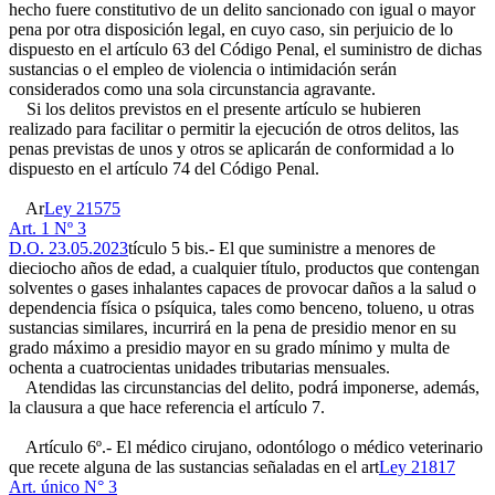
hecho fuere constitutivo de un delito sancionado con igual o mayor
pena por otra disposición legal, en cuyo caso, sin perjuicio de lo
dispuesto en el artículo 63 del Código Penal, el suministro de dichas
sustancias o el empleo de violencia o intimidación serán
considerados como una sola circunstancia agravante.
Si los delitos previstos en el presente artículo se hubieren
realizado para facilitar o permitir la ejecución de otros delitos, las
penas previstas de unos y otros se aplicarán de conformidad a lo
dispuesto en el artículo 74 del Código Penal.
Ar
Ley 21575
Art. 1 Nº 3
D.O. 23.05.2023
tículo 5 bis.- El que suministre a menores de
dieciocho años de edad, a cualquier título, productos que contengan
solventes o gases inhalantes capaces de provocar daños a la salud o
dependencia física o psíquica, tales como benceno, tolueno, u otras
sustancias similares, incurrirá en la pena de presidio menor en su
grado máximo a presidio mayor en su grado mínimo y multa de
ochenta a cuatrocientas unidades tributarias mensuales.
Atendidas las circunstancias del delito, podrá imponerse, además,
la clausura a que hace referencia el artículo 7.
Artículo 6º.- El médico cirujano, odontólogo o médico veterinario
que recete alguna de las sustancias señaladas en el art
Ley 21817
Art. único N° 3