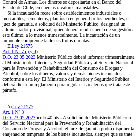
Control de Armas. Los dineros se depositarán en el Banco del
Estado de Chile, en cuentas o valores reajustables.
Si la incautación recae sobre establecimientos industriales o
mercantiles, sementeras, plantíos o en general frutos pendientes, el
juez de garantía, a solicitud del Ministerio Público, designará un
administrador provisional, quien deberá rendir cuenta de su gestión a
este último, a lo menos trimestralmente. La incautación de un
inmueble comprende la de sus frutos o rentas.
El
Ley 21575
Art. 1 Nº 7 c) y d)
D.O. 23.05.2023
Ministerio Público deberá informar trimestralmente
al Ministerio del Interior y Seguridad Pública y al Servicio Nacional
para la Prevención y Rehabilitación del Consumo de Drogas y
Alcohol, sobre los dineros, valores y demás bienes incautados
conforme a esta ley. El Ministerio del Interior y Seguridad Pública
deberá dictar un reglamento para regular las materias que trata este
párrafo.
Ar
Ley 21575
Art. 1 Nº 8
D.O. 23.05.2023
tículo 40 bis.- A solicitud del Ministerio Público o
del Servicio Nacional para la Prevención y Rehabilitación del
Consumo de Drogas y Alcohol, el juez de garantía podrá disponer la
enajenación temprana de los bienes incautados, siempre que se trate