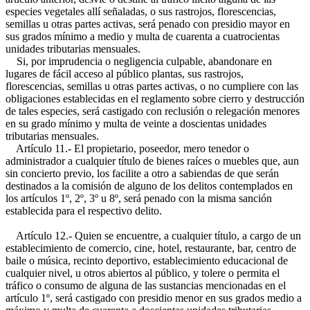
especies vegetales allí señaladas, o sus rastrojos, florescencias,
semillas u otras partes activas, será penado con presidio mayor en
sus grados mínimo a medio y multa de cuarenta a cuatrocientas
unidades tributarias mensuales.
Si, por imprudencia o negligencia culpable, abandonare en
lugares de fácil acceso al público plantas, sus rastrojos,
florescencias, semillas u otras partes activas, o no cumpliere con las
obligaciones establecidas en el reglamento sobre cierro y destrucción
de tales especies, será castigado con reclusión o relegación menores
en su grado mínimo y multa de veinte a doscientas unidades
tributarias mensuales.
Artículo 11.- El propietario, poseedor, mero tenedor o
administrador a cualquier título de bienes raíces o muebles que, aun
sin concierto previo, los facilite a otro a sabiendas de que serán
destinados a la comisión de alguno de los delitos contemplados en
los artículos 1º, 2º, 3º u 8º, será penado con la misma sanción
establecida para el respectivo delito.
Artículo 12.- Quien se encuentre, a cualquier título, a cargo de un
establecimiento de comercio, cine, hotel, restaurante, bar, centro de
baile o música, recinto deportivo, establecimiento educacional de
cualquier nivel, u otros abiertos al público, y tolere o permita el
tráfico o consumo de alguna de las sustancias mencionadas en el
artículo 1º, será castigado con presidio menor en sus grados medio a