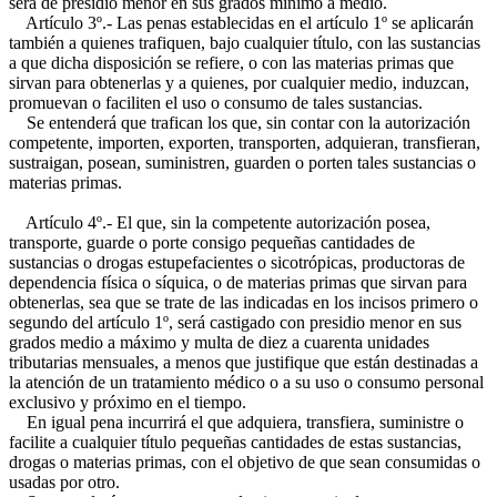
será de presidio menor en sus grados mínimo a medio.
Artículo 3º.- Las penas establecidas en el artículo 1º se aplicarán
también a quienes trafiquen, bajo cualquier título, con las sustancias
a que dicha disposición se refiere, o con las materias primas que
sirvan para obtenerlas y a quienes, por cualquier medio, induzcan,
promuevan o faciliten el uso o consumo de tales sustancias.
Se entenderá que trafican los que, sin contar con la autorización
competente, importen, exporten, transporten, adquieran, transfieran,
sustraigan, posean, suministren, guarden o porten tales sustancias o
materias primas.
Artículo 4º.- El que, sin la competente autorización posea,
transporte, guarde o porte consigo pequeñas cantidades de
sustancias o drogas estupefacientes o sicotrópicas, productoras de
dependencia física o síquica, o de materias primas que sirvan para
obtenerlas, sea que se trate de las indicadas en los incisos primero o
segundo del artículo 1º, será castigado con presidio menor en sus
grados medio a máximo y multa de diez a cuarenta unidades
tributarias mensuales, a menos que justifique que están destinadas a
la atención de un tratamiento médico o a su uso o consumo personal
exclusivo y próximo en el tiempo.
En igual pena incurrirá el que adquiera, transfiera, suministre o
facilite a cualquier título pequeñas cantidades de estas sustancias,
drogas o materias primas, con el objetivo de que sean consumidas o
usadas por otro.