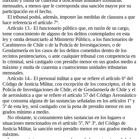
máximo y multa de cuarenta a doscientas unidades tributarias
mensuales, a menos que le corresponda una sanción mayor por su
participación en el hecho.
El tribunal podrá, además, imponer las medidas de clausura a que
hace referencia el artículo 7º.
Artículo 13.- El funcionario público que, en razón de su cargo,
tome conocimiento de alguno de los delitos contemplados en esta
ley y omita denunciarlo al Ministerio Público, a los funcionarios de
Carabineros de Chile o de la Policía de Investigaciones, o de
Gendarmería en los casos de los delitos cometidos dentro de los
recintos penitenciarios, o ante cualquier tribunal con competencia en
lo criminal, será castigado con presidio menor en sus grados medio a
máximo y multa de cuarenta a cuatrocientas unidades tributarias
mensuales.
Artículo 14.- El personal militar a que se refiere el artículo 6º del
Código de Justicia Militar, con excepción de los conscriptos, el de la
Policía de Investigaciones de Chile, el de Gendarmería de Chile y el
de aeronáutica a que se refiere el artículo 57 del Código Aeronáutico
que consuma alguna de las sustancias señaladas en los artículos 1º y
5º de esta ley, será castigado con la pena de presidio menor en sus
grados mínimo a medio.
No obstante, si consumieren tales sustancias en los lugares o
situaciones mencionados en el artículo 5º, Nº 3º, del Código de
Justicia Militar, la sanción será presidio menor en sus grados medio a
máximo.