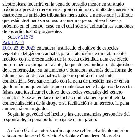
sicotrópicas, incurrirá en la pena de presidio menor en su grado
máximo a presidio mayor en su grado mínimo y multa de cuarenta a
cuatrocientas unidades tributarias mensuales, a menos que justifique
que están destinadas a su uso o consumo personal exclusivo y
próximo en el tiempo, caso en el cual sólo se aplicarán las sanciones
de los artículos 50 y siguientes.
Se
Ley 21575
Art. 1 Nº 4
D.O. 23.05.2023
entenderá justificado el cultivo de especies
vegetales del género cannabis para la atención de un tratamiento
médico, con la presentación de la receta extendida para ese efecto
por un médico cirujano tratante, la que deberá indicar el diagnóstico
de la enfermedad, su tratamiento y duración, además de la forma de
administración del cannabis, la que no podrá ser mediante
combustión. Será sancionado con la pena de presidio mayor en su
grado mínimo quien falsifique o maliciosamente haga uso de recetas
falsas para justificar el cultivo de especies vegetales del género
cannabis. Si se acreditare que dicha conducta tiene por objeto la
comercialización de la droga o su facilitación a un tercero, la pena
aumentará en un grado.
Según la gravedad del hecho y las circunstancias personales del
responsable, la pena podrá rebajarse en un grado.
Artículo 9º.- La autorización a que se refiere el artículo anterior
será otorgada por el Servicio Agrícola y Ganadero. No podrá