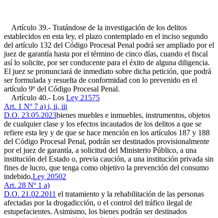
Artículo 39.- Tratándose de la investigación de los delitos
establecidos en esta ley, el plazo contemplado en el inciso segundo
del artículo 132 del Código Procesal Penal podrá ser ampliado por el
juez de garantía hasta por el término de cinco días, cuando el fiscal
así lo solicite, por ser conducente para el éxito de alguna diligencia.
El juez se pronunciará de inmediato sobre dicha petición, que podrá
ser formulada y resuelta de conformidad con lo prevenido en el
artículo 9º del Código Procesal Penal.
Artículo 40.- Los
Ley 21575
Art. 1 Nº 7 a) i, ii, iii
D.O. 23.05.2023
bienes muebles e inmuebles, instrumentos, objetos
de cualquier clase y los efectos incautados de los delitos a que se
refiere esta ley y de que se hace mención en los artículos 187 y 188
del Código Procesal Penal, podrán ser destinados provisionalmente
por el juez de garantía, a solicitud del Ministerio Público, a una
institución del Estado o, previa caución, a una institución privada sin
fines de lucro, que tenga como objetivo la prevención del consumo
indebido,
Ley 20502
Art. 28 Nº 1 a)
D.O. 21.02.2011
el tratamiento y la rehabilitación de las personas
afectadas por la drogadicción, o el control del tráfico ilegal de
estupefacientes. Asimismo, los bienes podrán ser destinados