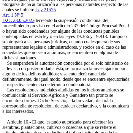
otorgarse dicha autorización a las personas naturales respecto de las
cuales se hubiere
Ley 21575
Art. 1 Nº 5
D.O. 23.05.2023
decretado la suspensión condicional del
procedimiento prevista en el artículo 237 del Código Procesal Penal
o hayan sido condenadas por alguna de las conductas punibles
contempladas en esta ley o en las leyes 19.366 y 19.913. Tampoco
se otorgará a las personas jurídicas, cuando cualesquiera de sus
representantes legales o administradores, y socios en el caso de las
sociedades que no sean anónimas, se encuentren en alguna de
dichas situaciones.
Se suspenderá la autorización concedida por el solo ministerio de
la ley si, con posterioridad a ésta, se formaliza la investigación por
alguno de los delitos aludidos; y se entenderá cancelada
definitivamente, de igual modo, desde que se encuentre ejecutoriada
la respectiva sentencia de término condenatoria.
Las resoluciones judiciales aludidas en los incisos anteriores se
comunicarán al Servicio Agrícola y Ganadero tan pronto se
encuentren firmes. Dicho Servicio, a la brevedad, dictará la
correspondiente resolución, de carácter declarativo, y la comunicará
a los interesados.
Artículo 10.- El que, estando autorizado para efectuar las
siembras, plantaciones, cultivos o cosechas a que se refiere el
artículo anterior, desvíe o destine al tráfico ilícito alguna de las