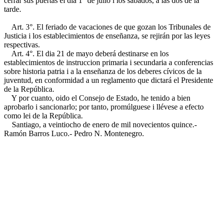
cerrar sus puertas el dia 1° de julio i los sábados, a las dos de la
tarde.
Art. 3°. El feriado de vacaciones de que gozan los Tribunales de
Justicia i los establecimientos de enseñanza, se rejirán por las leyes
respectivas.
Art. 4°. El dia 21 de mayo deberá destinarse en los
establecimientos de instruccion primaria i secundaria a conferencias
sobre historia patria i a la enseñanza de los deberes cívicos de la
juventud, en conformidad a un reglamento que dictará el Presidente
de la República.
Y por cuanto, oido el Consejo de Estado, he tenido a bien
aprobarlo i sancionarlo; por tanto, promúlguese i llévese a efecto
como lei de la República.
Santiago, a veintiocho de enero de mil novecientos quince.-
Ramón Barros Luco.- Pedro N. Montenegro.