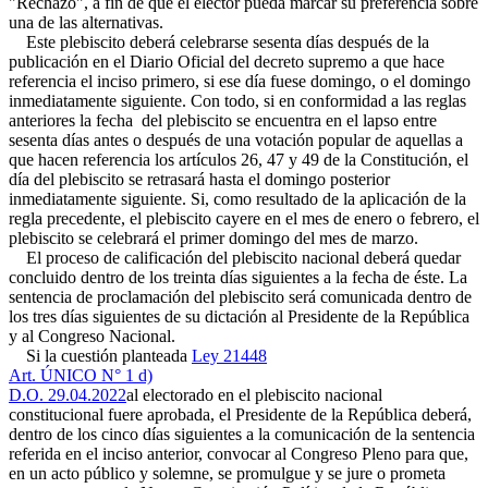
"Rechazo", a fin de que el elector pueda marcar su preferencia sobre
una de las alternativas.
Este plebiscito deberá celebrarse sesenta días después de la
publicación en el Diario Oficial del decreto supremo a que hace
referencia el inciso primero, si ese día fuese domingo, o el domingo
inmediatamente siguiente. Con todo, si en conformidad a las reglas
anteriores la fecha del plebiscito se encuentra en el lapso entre
sesenta días antes o después de una votación popular de aquellas a
que hacen referencia los artículos 26, 47 y 49 de la Constitución, el
día del plebiscito se retrasará hasta el domingo posterior
inmediatamente siguiente. Si, como resultado de la aplicación de la
regla precedente, el plebiscito cayere en el mes de enero o febrero, el
plebiscito se celebrará el primer domingo del mes de marzo.
El proceso de calificación del plebiscito nacional deberá quedar
concluido dentro de los treinta días siguientes a la fecha de éste. La
sentencia de proclamación del plebiscito será comunicada dentro de
los tres días siguientes de su dictación al Presidente de la República
y al Congreso Nacional.
Si la cuestión planteada
Ley 21448
Art. ÚNICO N° 1 d)
D.O. 29.04.2022
al electorado en el plebiscito nacional
constitucional fuere aprobada, el Presidente de la República deberá,
dentro de los cinco días siguientes a la comunicación de la sentencia
referida en el inciso anterior, convocar al Congreso Pleno para que,
en un acto público y solemne, se promulgue y se jure o prometa