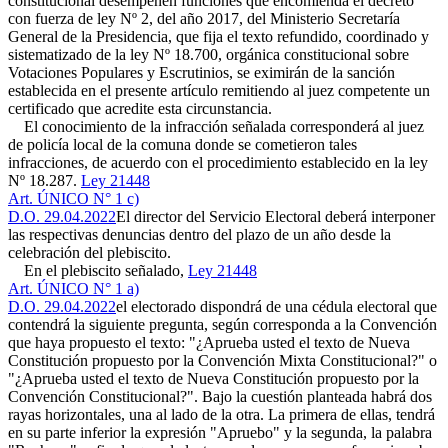
constitucional desempeñen funciones que encomienda el decreto
con fuerza de ley Nº 2, del año 2017, del Ministerio Secretaría
General de la Presidencia, que fija el texto refundido, coordinado y
sistematizado de la ley Nº 18.700, orgánica constitucional sobre
Votaciones Populares y Escrutinios, se eximirán de la sanción
establecida en el presente artículo remitiendo al juez competente un
certificado que acredite esta circunstancia.
El conocimiento de la infracción señalada corresponderá al juez
de policía local de la comuna donde se cometieron tales
infracciones, de acuerdo con el procedimiento establecido en la ley
Nº 18.287.
Ley 21448
Art. ÚNICO N° 1 c)
D.O. 29.04.2022
El director del Servicio Electoral deberá interponer
las respectivas denuncias dentro del plazo de un año desde la
celebración del plebiscito.
En el plebiscito señalado,
Ley 21448
Art. ÚNICO N° 1 a)
D.O. 29.04.2022
el electorado dispondrá de una cédula electoral que
contendrá la siguiente pregunta, según corresponda a la Convención
que haya propuesto el texto: "¿Aprueba usted el texto de Nueva
Constitución propuesto por la Convención Mixta Constitucional?" o
"¿Aprueba usted el texto de Nueva Constitución propuesto por la
Convención Constitucional?". Bajo la cuestión planteada habrá dos
rayas horizontales, una al lado de la otra. La primera de ellas, tendrá
en su parte inferior la expresión "Apruebo" y la segunda, la palabra