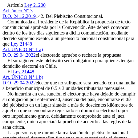
Artículo
Ley 21200
Art. único N° 3
D.O. 24.12.2019
142. Del Plebiscito Constitucional.
Comunicada al Presidente de la República la propuesta de texto
constitucional aprobada por la Convención, éste deberá convocar
dentro de los tres días siguientes a dicha comunicación, mediante
decreto supremo exento, a un plebiscito nacional constitucional para
que
Ley 21448
Art. ÚNICO N° 1 a)
D.O. 29.04.2022
el electorado apruebe o rechace la propuesta.
El sufragio en este plebiscito será obligatorio para quienes tengan
domicilio electoral en Chile.
El
Ley 21448
Art. ÚNICO N° 1 b)
D.O. 29.04.2022
elector que no sufragare será penado con una multa
a beneficio municipal de 0,5 a 3 unidades tributarias mensuales.
No incurrirá en esta sanción el elector que haya dejado de cumplir
su obligación por enfermedad, ausencia del país, encontrarse el día
del plebiscito en un lugar situado a más de doscientos kilómetros de
aquél en que se encontrare registrado su domicilio electoral o por
otro impedimento grave, debidamente comprobado ante el juez
competente, quien apreciará la prueba de acuerdo a las reglas de la
sana crítica.
Las personas que durante la realización del plebiscito nacional