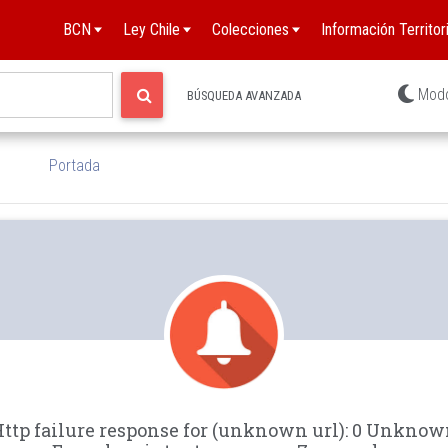
BCN
Ley Chile
Colecciones
Información Territori
Mod
BÚSQUEDA AVANZADA
Portada
ttp failure response for (unknown url): 0 Unkno