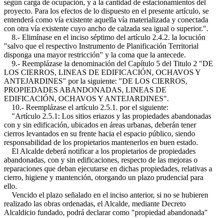
según carga de ocupación, y a la cantidad de estacionamientos del
proyecto. Para los efectos de lo dispuesto en el presente artículo, se
entenderá como vía existente aquella vía materializada y conectada
con otra vía existente cuyo ancho de calzada sea igual o superior.".
8.- Elimínase en el inciso séptimo del artículo 2.4.2. la locución
"salvo que el respectivo Instrumento de Planificación Territorial
disponga una mayor restricción" y la coma que la antecede.
9.- Reemplázase la denominación del Capítulo 5 del Titulo 2 "DE
LOS CIERROS, LINEAS DE EDIFICACIÓN, OCHAVOS Y
ANTEJARDINES" por la siguiente: "DE LOS CIERROS,
PROPIEDADES ABANDONADAS, LINEAS DE
EDIFICACIÓN, OCHAVOS Y ANTEJARDINES".
10.- Reemplázase el artículo 2.5.1. por el siguiente:
"Artículo 2.5.1: Los sitios eriazos y las propiedades abandonadas
con y sin edificación, ubicados en áreas urbanas, deberán tener
cierros levantados en su frente hacia el espacio público, siendo
responsabilidad de los propietarios mantenerlos en buen estado.
El Alcalde deberá notificar a los propietarios de propiedades
abandonadas, con y sin edificaciones, respecto de las mejoras o
reparaciones que deban ejecutarse en dichas propiedades, relativas a
cierro, higiene y mantención, otorgando un plazo prudencial para
ello.
Vencido el plazo señalado en el inciso anterior, si no se hubieren
realizado las obras ordenadas, el Alcalde, mediante Decreto
Alcaldicio fundado, podrá declarar como "propiedad abandonada"