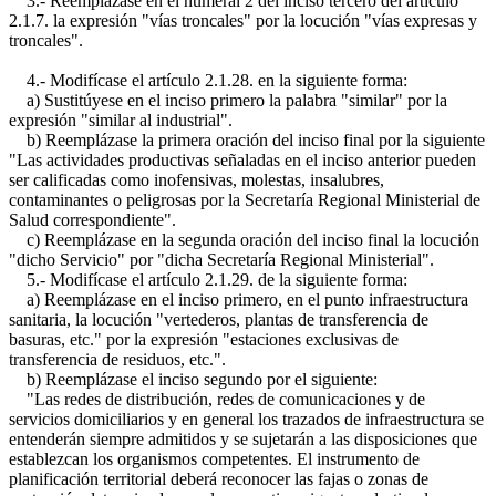
3.- Reemplázase en el numeral 2 del inciso tercero del artículo
2.1.7. la expresión "vías troncales" por la locución "vías expresas y
troncales".
4.- Modifícase el artículo 2.1.28. en la siguiente forma:
a) Sustitúyese en el inciso primero la palabra "similar" por la
expresión "similar al industrial".
b) Reemplázase la primera oración del inciso final por la siguiente
"Las actividades productivas señaladas en el inciso anterior pueden
ser calificadas como inofensivas, molestas, insalubres,
contaminantes o peligrosas por la Secretaría Regional Ministerial de
Salud correspondiente".
c) Reemplázase en la segunda oración del inciso final la locución
"dicho Servicio" por "dicha Secretaría Regional Ministerial".
5.- Modifícase el artículo 2.1.29. de la siguiente forma:
a) Reemplázase en el inciso primero, en el punto infraestructura
sanitaria, la locución "vertederos, plantas de transferencia de
basuras, etc." por la expresión "estaciones exclusivas de
transferencia de residuos, etc.".
b) Reemplázase el inciso segundo por el siguiente:
"Las redes de distribución, redes de comunicaciones y de
servicios domiciliarios y en general los trazados de infraestructura se
entenderán siempre admitidos y se sujetarán a las disposiciones que
establezcan los organismos competentes. El instrumento de
planificación territorial deberá reconocer las fajas o zonas de