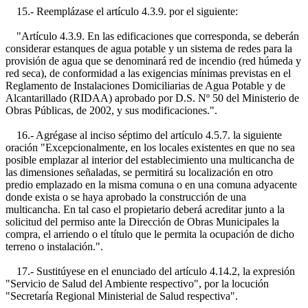
15.- Reemplázase el artículo 4.3.9. por el siguiente:
"Artículo 4.3.9. En las edificaciones que corresponda, se deberán
considerar estanques de agua potable y un sistema de redes para la
provisión de agua que se denominará red de incendio (red húmeda y
red seca), de conformidad a las exigencias mínimas previstas en el
Reglamento de Instalaciones Domiciliarias de Agua Potable y de
Alcantarillado (RIDAA) aprobado por D.S. Nº 50 del Ministerio de
Obras Públicas, de 2002, y sus modificaciones.".
16.- Agrégase al inciso séptimo del artículo 4.5.7. la siguiente
oración "Excepcionalmente, en los locales existentes en que no sea
posible emplazar al interior del establecimiento una multicancha de
las dimensiones señaladas, se permitirá su localización en otro
predio emplazado en la misma comuna o en una comuna adyacente
donde exista o se haya aprobado la construcción de una
multicancha. En tal caso el propietario deberá acreditar junto a la
solicitud del permiso ante la Dirección de Obras Municipales la
compra, el arriendo o el título que le permita la ocupación de dicho
terreno o instalación.".
17.- Sustitúyese en el enunciado del artículo 4.14.2, la expresión
"Servicio de Salud del Ambiente respectivo", por la locución
"Secretaría Regional Ministerial de Salud respectiva".