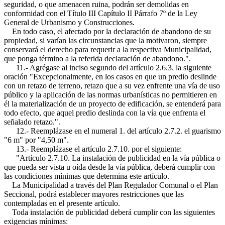
seguridad, o que amenacen ruina, podrán ser demolidas en
conformidad con el Título III Capítulo II Párrafo 7º de la Ley
General de Urbanismo y Construcciones.
En todo caso, el afectado por la declaración de abandono de su
propiedad, si varían las circunstancias que la motivaron, siempre
conservará el derecho para requerir a la respectiva Municipalidad,
que ponga término a la referida declaración de abandono.".
11.- Agrégase al inciso segundo del artículo 2.6.3. la siguiente
oración "Excepcionalmente, en los casos en que un predio deslinde
con un retazo de terreno, retazo que a su vez enfrente una vía de uso
público y la aplicación de las normas urbanísticas no permitieren en
él la materialización de un proyecto de edificación, se entenderá para
todo efecto, que aquel predio deslinda con la vía que enfrenta el
señalado retazo.".
12.- Reemplázase en el numeral 1. del artículo 2.7.2. el guarismo
"6 m" por "4,50 m".
13.- Reemplázase el artículo 2.7.10. por el siguiente:
"Artículo 2.7.10. La instalación de publicidad en la vía pública o
que pueda ser vista u oída desde la vía pública, deberá cumplir con
las condiciones mínimas que determina este artículo.
La Municipalidad a través del Plan Regulador Comunal o el Plan
Seccional, podrá establecer mayores restricciones que las
contempladas en el presente artículo.
Toda instalación de publicidad deberá cumplir con las siguientes
exigencias mínimas: