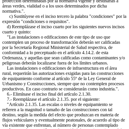
protección determinadas por la normativa vigente y destinarlas a
áreas verdes, vialidad o a los usos determinados por dicha
normativa.".
c) Sustitúyese en el inciso tercero la palabra "condiciones" por la
expresión "condiciones o requisitos".
d) Reemplázase el inciso cuarto por los siguientes nuevos incisos
cuarto y quinto:
"Las instalaciones o edificaciones de este tipo de uso que
contemplen un proceso de transformación deberán ser calificadas
por la Secretaría Regional Ministerial de Salud respectiva, de
conformidad a lo preceptuado en el artículo 4.14.2. de esta
Ordenanza, y aquellas que sean calificadas como contaminantes y/o
peligrosas deberán localizarse fuera de los límites urbanos.
Las instalaciones o edificaciones de infraestructura en el área
rural, requerirán las autorizaciones exigidas para las construcciones
de equipamiento conforme al artículo 55º de la Ley General de
Urbanismo y Construcciones, siempre que no contemplen procesos
productivos. En caso contrario se considerarán como industria.".
6.- Elimínase el inciso final del artículo 2.1.30.
7.- Reemplázase el artículo 2.1.35. por el siguiente:
"Artículo 2.1.35. Las escalas o niveles de equipamiento se
refieren a la magnitud o tamaño de las construcciones con tal
destino, según la medida del efecto que produzcan en materia de
flujos vehiculares y eventualmente peatonales, de acuerdo al tipo de
vía existente que enfrentan, al número de personas contemplado