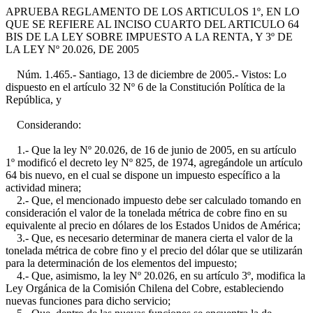
APRUEBA REGLAMENTO DE LOS ARTICULOS 1º, EN LO
QUE SE REFIERE AL INCISO CUARTO DEL ARTICULO 64
BIS DE LA LEY SOBRE IMPUESTO A LA RENTA, Y 3º DE
LA LEY Nº 20.026, DE 2005
Núm. 1.465.- Santiago, 13 de diciembre de 2005.- Vistos: Lo
dispuesto en el artículo 32 Nº 6 de la Constitución Política de la
República, y
Considerando:
1.- Que la ley Nº 20.026, de 16 de junio de 2005, en su artículo
1º modificó el decreto ley Nº 825, de 1974, agregándole un artículo
64 bis nuevo, en el cual se dispone un impuesto específico a la
actividad minera;
2.- Que, el mencionado impuesto debe ser calculado tomando en
consideración el valor de la tonelada métrica de cobre fino en su
equivalente al precio en dólares de los Estados Unidos de América;
3.- Que, es necesario determinar de manera cierta el valor de la
tonelada métrica de cobre fino y el precio del dólar que se utilizarán
para la determinación de los elementos del impuesto;
4.- Que, asimismo, la ley Nº 20.026, en su artículo 3º, modifica la
Ley Orgánica de la Comisión Chilena del Cobre, estableciendo
nuevas funciones para dicho servicio;