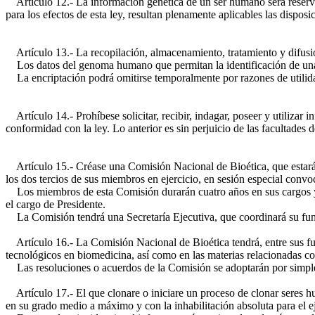
Artículo 12.- La información genética de un ser humano será reservada.
para los efectos de esta ley, resultan plenamente aplicables las disposi
Artículo 13.- La recopilación, almacenamiento, tratamiento y difusión
Los datos del genoma humano que permitan la identificación de una 
La encriptación podrá omitirse temporalmente por razones de utilid
Artículo 14.- Prohíbese solicitar, recibir, indagar, poseer y utilizar 
conformidad con la ley. Lo anterior es sin perjuicio de las facultades de
Artículo 15.- Créase una Comisión Nacional de Bioética, que estará i
los dos tercios de sus miembros en ejercicio, en sesión especial convo
Los miembros de esta Comisión durarán cuatro años en sus cargos y p
el cargo de Presidente.
La Comisión tendrá una Secretaría Ejecutiva, que coordinará su funci
Artículo 16.- La Comisión Nacional de Bioética tendrá, entre sus func
tecnológicos en biomedicina, así como en las materias relacionadas co
Las resoluciones o acuerdos de la Comisión se adoptarán por simple m
Artículo 17.- El que clonare o iniciare un proceso de clonar seres hu
en su grado medio a máximo y con la inhabilitación absoluta para el ej