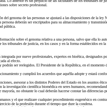
 Lo anterior es sin perjuicio de las facultades de los tribunales de jus
ciones sobre secreto profesional.
 del genoma de las personas se ajustará a las disposiciones de la ley N
persona deberán ser encriptados para su almacenamiento y transmisió
ad pública.
información sobre el genoma relativa a una persona, salvo que ella lo au
 los tribunales de justicia, en los casos y en la forma establecidos en la 
ntegrada por nueve profesionales, expertos en bioética, designados po
cada al efecto.
odrán ser reelegidos. El Presidente de la República, en el momento d
onamiento y cumplirá los acuerdos que aquélla adopte y estará conform
iones, asesorar a los distintos Poderes del Estado en los asuntos étic
n la investigación científica biomédica en seres humanos, recomendando
ayoría, no obstante lo cual deberán hacerse constar las diferencias pr
manos y el que realizare cualquier procedimiento eugenésico en contrav
ercicio de la profesión durante el tiempo que dure la condena.