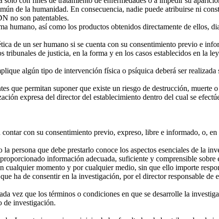
a sólo con fines de tratamiento de enfermedades o a impedir su aparició
 de la humanidad. En consecuencia, nadie puede atribuirse ni constit
ADN no son patentables.
humano, así como los productos obtenidos directamente de ellos, diagnó
tica de un ser humano si se cuenta con su consentimiento previo e infor
s tribunales de justicia, en la forma y en los casos establecidos en la ley
que algún tipo de intervención física o psíquica deberá ser realizada s
tes que permitan suponer que existe un riesgo de destrucción, muerte o
ción expresa del director del establecimiento dentro del cual se efectú
contar con su consentimiento previo, expreso, libre e informado, o, en 
a persona que debe prestarlo conoce los aspectos esenciales de la invest
le proporcionado información adecuada, suficiente y comprensible sobre
 en cualquier momento y por cualquier medio, sin que ello importe respo
 ha de consentir en la investigación, por el director responsable de ell
a vez que los términos o condiciones en que se desarrolle la investiga
 de investigación.