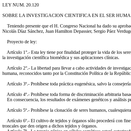
LEY NUM. 20.120
SOBRE LA INVESTIGACION CIENTIFICA EN EL SER HU
Teniendo presente que el H. Congreso Nacional ha dado su aprobació
Nicolás Díaz Sánchez, Juan Hamilton Depassier, Sergio Páez Verdugo
Proyecto de ley:
Artículo 1°.- Esta ley tiene por finalidad proteger la vida de los ser
la investigación científica biomédica y sus aplicaciones clínicas.
Artículo 2°.- La libertad para llevar a cabo actividades de investigac
humana, reconocidos tanto por la Constitución Política de la República
Artículo 3º.- Prohíbese toda práctica eugenésica, salvo la consejería
Artículo 4º.- Prohíbese toda forma de discriminación arbitraria basad
En consecuencia, los resultados de exámenes genéticos y análisis pre
Artículo 5º.- Prohíbese la clonación de seres humanos, cualesquiera q
Artículo 6º.- El cultivo de tejidos y órganos sólo procederá con fine
troncales que den origen a dichos tejidos y órganos.