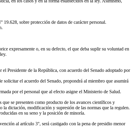
ticia, en los casos y en la forma establecidos en la ley. Asimismo,
° 19.628, sobre protección de datos de carácter personal.
n.
torice expresamente o, en su defecto, el que deba suplir su voluntad en
ley.
r el Presidente de la República, con acuerdo del Senado adoptado por
e solicitar el acuerdo del Senado, propondrá al miembro que asumirá
ada por el personal que al efecto asigne el Ministerio de Salud.
os que se presenten como producto de los avances científicos y
 la dictación, modificación y supresión de las normas que la regulen.
oducidas en su seno y la posición de minoría.
ención al artículo 3°, será castigado con la pena de presidio menor