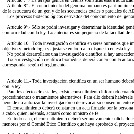
Artículo 7º.- La terapia génica en células somáticas estará autorizad
Artículo 8º.- El conocimiento del genoma humano es patrimonio común
de la estructura de un gen y de las secuencias totales o parciales de 
Los procesos biotecnológicos derivados del conocimiento del genoma 
Artículo 9º.- Sólo se podrá investigar y determinar la identidad gené
conformidad con la ley. Lo anterior es sin perjuicio de la facultad de lo
Artículo 10.- Toda investigación científica en seres humanos que impli
objetivo y metodología y ajustarse en todo a lo dispuesto en esta ley.
No podrá desarrollarse una investigación científica si hay anteceden
Toda investigación científica biomédica deberá contar con la autoriza
corresponda, según el reglamento.
Artículo 11.- Toda investigación científica en un ser humano deberá 
con la ley.
Para los efectos de esta ley, existe consentimiento informado cuando l
procedimientos o tratamientos alternativos. Para ello deberá habérse
tiene de no autorizar la investigación o de revocar su consentimiento
El consentimiento deberá constar en un acta firmada por la persona que
a cabo, quien, además, actuará como ministro de fe.
En todo caso, el consentimiento deberá ser nuevamente solicitado cad
menores por el Comité Ético Científico que haya aprobado el proyecto