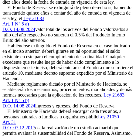
diez años desde la fecha de entrada en vigencia de esta ley.
El Fondo de Reserva se extinguirá de pleno derecho si, habiendo
transcurrido quince años a contar del año de entrada en vigencia de
esta ley, el
Ley 21683
Art. 1 N° 5 a)
D.O. 14.08.2024
valor total de los activos del Fondo valorizados a
julio del año respectivo no superen el 0,5% del Producto Interno
Bruto del año anterior.
Habiéndose extinguido el Fondo de Reserva en el caso indicado
en el inciso anterior, deberá girarse en tal oportunidad el saldo
existente en éste para el cumplimiento de su finalidad. Cualquier
excedente que resulte luego de haber dado cumplimiento a lo
dispuesto en este inciso, deberá enterarse al Fondo a que se refiere el
artículo 10, mediante decreto supremo expedido por el Ministerio de
Hacienda.
Mediante reglamento dictado por el Ministerio de Hacienda, se
establecerán los mecanismos, procedimientos, modalidades y demás
normas necesarias para la aplicación de los recursos,
Ley 21683
Art. 1 N° 5 b)
D.O. 14.08.2024
ingresos y egresos, del Fondo de Reserva.
El Ministerio de Hacienda deberá encargar cada tres años, a
personas naturales o jurídicas u organismos públic
Ley 21050
Art. 31
D.O. 07.12.2017
os, la realización de un estudio actuarial que
permita evaluar la sustentabilidad del Fondo de Reserva. Asimismo,