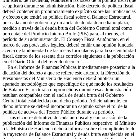
Ministerio de Hacienda, establecerá las bases de la política fiscal que
se aplicará durante su administración. Este decreto de política fiscal
deberá contener un pronunciamiento explícito sobre las implicancias
y efectos que tendrá su política fiscal sobre el Balance Estructural,
por cada año de gobierno y un ancla de deuda de mediano plazo,
medido a través de la deuda bruta del Gobierno Central total como
porcentaje del Producto Interno Bruto (PIB) para, al menos, el
período de su administración. El Consejo Fiscal Autónomo, en el
marco de sus potestades legales, deberá emitir una opinión fundada
acerca de la idoneidad de las metas formuladas para la sostenibilidad
fiscal, dentro de los sesenta días corridos siguientes a la publicación
en el Diario Oficial del referido decreto.
En el Informe de Finanzas Públicas inmediatamente posterior a la
dictación del decreto a que se refiere este artículo, la Dirección de
Presupuestos del Ministerio de Hacienda deberá publicar un
apartado metodológico que especifique de qué modo los resultados
de Balance Estructural comprometidos durante esa administración
resultan compatibles con el ancla de deuda bruta del Gobierno
Central total establecida para dicho período. Adicionalmente, en
dicho informe se deberá incorporar un capítulo sobre el rol de la
política de activos del Tesoro Público durante su período.
Tras el cierre definitivo de cada año fiscal y con ocasión de la
publicación del Informe de Finanzas Públicas respectivo, el Ministro
o la Ministra de Hacienda deberá informar sobre el cumplimiento de
la trayectoria de Balance Estructural y deuda bruta establecida en el