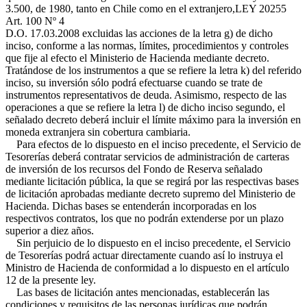
3.500, de 1980, tanto en Chile como en el extranjero,
LEY 20255
Art. 100 Nº 4
D.O. 17.03.2008
excluidas las acciones de la letra g) de dicho
inciso, conforme a las normas, límites, procedimientos y controles
que fije al efecto el Ministerio de Hacienda mediante decreto.
Tratándose de los instrumentos a que se refiere la letra k) del referido
inciso, su inversión sólo podrá efectuarse cuando se trate de
instrumentos representativos de deuda. Asimismo, respecto de las
operaciones a que se refiere la letra l) de dicho inciso segundo, el
señalado decreto deberá incluir el límite máximo para la inversión en
moneda extranjera sin cobertura cambiaria.
Para efectos de lo dispuesto en el inciso precedente, el Servicio de
Tesorerías deberá contratar servicios de administración de carteras
de inversión de los recursos del Fondo de Reserva señalado
mediante licitación pública, la que se regirá por las respectivas bases
de licitación aprobadas mediante decreto supremo del Ministerio de
Hacienda. Dichas bases se entenderán incorporadas en los
respectivos contratos, los que no podrán extenderse por un plazo
superior a diez años.
Sin perjuicio de lo dispuesto en el inciso precedente, el Servicio
de Tesorerías podrá actuar directamente cuando así lo instruya el
Ministro de Hacienda de conformidad a lo dispuesto en el artículo
12 de la presente ley.
Las bases de licitación antes mencionadas, establecerán las
condiciones y requisitos de las personas jurídicas que podrán