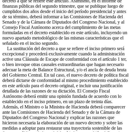
decreto a que se refiere este artículo. Asimismo, en el informe de
finanzas públicas del segundo trimestre, que se publique luego de
cumplidos dos años desde el inicio del período presidencial y antes
de su término, deberá informar a las Comisiones de Hacienda del
Senado y de la Cámara de Diputados del Congreso Nacional, y al
Consejo Fiscal Autónomo acerca del cumplimiento de las metas
formuladas en el decreto establecido en este artículo, incluyendo un
nuevo apartado metodológico de las mismas características que el
señalado en el inciso segundo.
La sustitución del decreto a que se refiere el inciso primero será
excepcional y procederá exclusivamente cuando la administración
active una Cláusula de Escape de conformidad con el artículo 1 ter,
o bien invoque otras causales extraordinarias que hagan necesario
adecuar la meta de Balance Estructural, y/o el ancla de deuda bruta
del Gobierno Central. En tal caso, el nuevo decreto de política fiscal
deberá dictarse de conformidad al mismo procedimiento establecido
en este artículo para el decreto original, e incluir una justificación
detallada de las razones de su dictación. El Consejo Fiscal
Autónomo deberá emitir una opinión fundada de acuerdo con lo
establecido en el inciso primero, en un plazo de treinta días.
Además, el Ministro o la Ministra de Hacienda deberá comparecer
ante las Comisiones de Hacienda del Senado y de la Cámara de
Diputados del Congreso Nacional y explicar las razones que
hicieron necesaria la elaboración de un nuevo decreto y sobre las
medidas a adoptar para restaurar una trayectoria sostenible de las