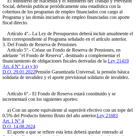
El Ministerio de Hacienda y el Ministerio del Trabajo y Previsión
Social, deberán publicar periódicamente una estadística con la
cobertura de los programas de empleo financiados con cargo al
Programa y las demás iniciativas de empleo financiadas con aporte
fiscal directo.
Artículo 4°.- La Ley de Presupuestos deberá incluir anualmente el
ítem correspondiente al Programa señalado en el artículo anterior.
3. Del Fondo de Reserva de Pensiones
Artículo 5°.- Créase un Fondo de Reserva de Pensiones, en
adelante "el Fondo de Reserva", destinado a complementar el
financiamiento de obligaciones fiscales derivadas de la
Ley 21419
Art. 4 N° 1 a) y b)
D.O. 29.01.2022
Pensión Garantizada Universal, la pensión básica
solidaria de invalidez y el aporte previsional solidario de invalidez.
Artículo 6°.- El Fondo de Reserva estará constituido y se
incrementará con los siguientes aportes:
a) Con un aporte equivalente al superávit efectivo con un tope del
0,5% del Producto Interno Bruto del año anterior.
Ley 21683
Art. 1 N° 4
D.O. 14.08.2024
El aporte a que se refiere esta letra deberá quedar enterado al