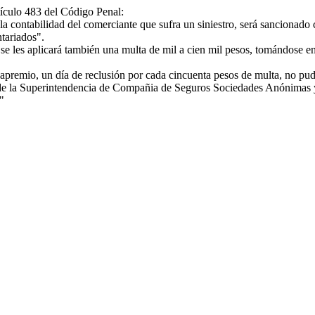
tículo 483 del Código Penal:
a contabilidad del comerciante que sufra un siniestro, será sancionado 
ntariados".
e les aplicará también una multa de mil a cien mil pesos, tomándose en 
apremio, un día de reclusión por cada cincuenta pesos de multa, no pud
e la Superintendencia de Compañia de Seguros Sociedades Anónimas y B
"