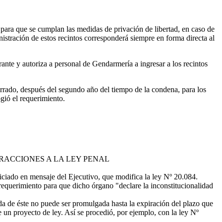
s para que se cumplan las medidas de privación de libertad, en caso de
istración de estos recintos corresponderá siempre en forma directa al
rante y autoriza a personal de Gendarmería a ingresar a los recintos
cerrado, después del segundo año del tiempo de la condena, para los
gió el requerimiento.
FRACCIONES A LA LEY PENAL
iado en mensaje del Ejecutivo, que modifica la ley Nº 20.084.
querimiento para que dicho órgano "declare la inconstitucionalidad
da de éste no puede ser promulgada hasta la expiración del plazo que
e un proyecto de ley. Así se procedió, por ejemplo, con la ley Nº