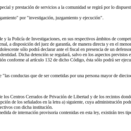
ecial y prestación de servicios a la comunidad se regirá por lo dispuesto
gamiento" por "investigación, juzgamiento y ejecución".
 y la Policía de Investigaciones, en sus respectivos ámbitos de compet
Penal, a disposición del juez de garantía, de manera directa y en el men
dolescente sólo podrá declarar ante el fiscal en presencia de un defenso
dentidad. Dicha detención se regulará, salvo en los aspectos previstos en
ción conforme al artículo 132 de dicho Código, ésta sólo podrá ser ejecut
se "las conductas que de ser cometidas por una persona mayor de diecio
e los Centros Cerrados de Privación de Libertad y de los recintos dond
ción de los señalados en la letra a) siguiente, cuya administración po
ctivos con dicha institución.
ida de internación provisoria contenidas en esta ley, existirán tres tip