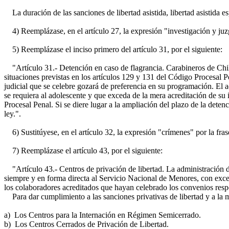
La duración de las sanciones de libertad asistida, libertad asistida esp
4) Reemplázase, en el artículo 27, la expresión "investigación y juz
5) Reemplázase el inciso primero del artículo 31, por el siguiente:
"Artículo 31.- Detención en caso de flagrancia. Carabineros de Chile
situaciones previstas en los artículos 129 y 131 del Código Procesal 
judicial que se celebre gozará de preferencia en su programación. El a
se requiera al adolescente y que exceda de la mera acreditación de su i
Procesal Penal. Si se diere lugar a la ampliación del plazo de la deten
ley.".
6) Sustitúyese, en el artículo 32, la expresión "crímenes" por la fra
7) Reemplázase el artículo 43, por el siguiente:
"Artículo 43.- Centros de privación de libertad. La administración d
siempre y en forma directa al Servicio Nacional de Menores, con excep
los colaboradores acreditados que hayan celebrado los convenios respe
Para dar cumplimiento a las sanciones privativas de libertad y a la med
a) Los Centros para la Internación en Régimen Semicerrado.
b) Los Centros Cerrados de Privación de Libertad.