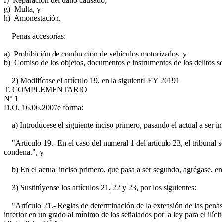
f) Reparación del daño causado;
g) Multa, y
h) Amonestación.
Penas accesorias:
a) Prohibición de conducción de vehículos motorizados, y
b) Comiso de los objetos, documentos e instrumentos de los delitos s
2) Modifícase el artículo 19, en la siguient
LEY 20191
T. COMPLEMENTARIO
Nº 1
D.O. 16.06.2007
e forma:
a) Introdúcese el siguiente inciso primero, pasando el actual a ser i
"Artículo 19.- En el caso del numeral 1 del artículo 23, el tribunal
condena.", y
b) En el actual inciso primero, que pasa a ser segundo, agrégase, ent
3) Sustitúyense los artículos 21, 22 y 23, por los siguientes:
"Artículo 21.- Reglas de determinación de la extensión de las penas. P
inferior en un grado al mínimo de los señalados por la ley para el ilíci