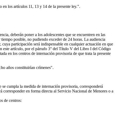
 en los artículos 11, 13 y 14 de la presente ley.".
encia, deberán poner a los adolescentes que se encuentren en las
or tiempo posible, no pudiendo exceder de 24 horas. La audiencia
r, cuya participación será indispensable en cualquier actuación en que
 este artículo, por el párrafo 3° del Título V del Libro I del Código
ada en los centros de internación provisoria de que trata la presente
cho años constituirían crímenes".
e se cumpla la medida de internación provisoria, corresponderá
drá corresponder en forma directa al Servicio Nacional de Menores o a
os de centros: