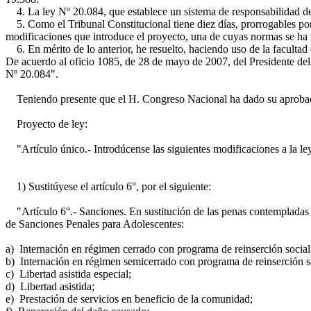
4. La ley Nº 20.084, que establece un sistema de responsabilidad de l
5. Como el Tribunal Constitucional tiene diez días, prorrogables por o
modificaciones que introduce el proyecto, una de cuyas normas se ha
6. En mérito de lo anterior, he resuelto, haciendo uso de la faculta
De acuerdo al oficio 1085, de 28 de mayo de 2007, del Presidente del E
Nº 20.084".
Teniendo presente que el H. Congreso Nacional ha dado su aprobaci
Proyecto de ley:
"Artículo único.- Introdúcense las siguientes modificaciones a la ley
1) Sustitúyese el artículo 6°, por el siguiente:
"Artículo 6°.- Sanciones. En sustitución de las penas contempladas en
de Sanciones Penales para Adolescentes:
a) Internación en régimen cerrado con programa de reinserción social
b) Internación en régimen semicerrado con programa de reinserción s
c) Libertad asistida especial;
d) Libertad asistida;
e) Prestación de servicios en beneficio de la comunidad;