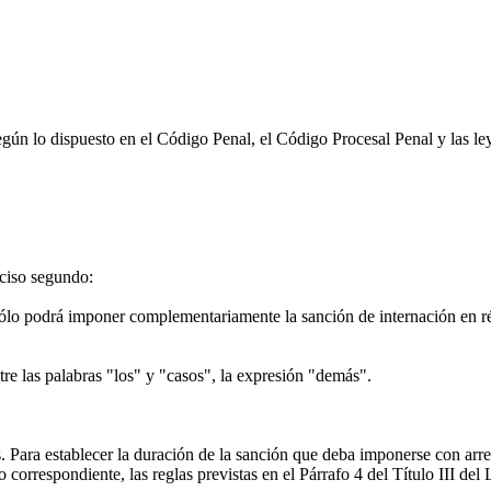
egún lo dispuesto en el Código Penal, el Código Procesal Penal y las l
nciso segundo:
 sólo podrá imponer complementariamente la sanción de internación en 
re las palabras "los" y "casos", la expresión "demás".
ara establecer la duración de la sanción que deba imponerse con arreglo 
to correspondiente, las reglas previstas en el Párrafo 4 del Título III de