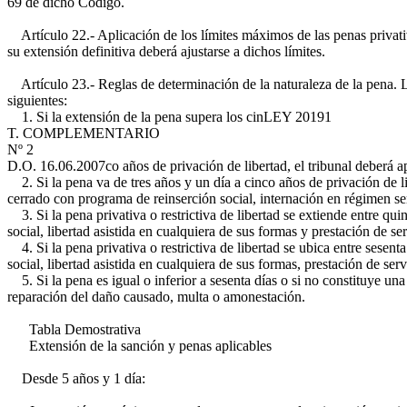
69 de dicho Código.
Artículo 22.- Aplicación de los límites máximos de las penas privativa
su extensión definitiva deberá ajustarse a dichos límites.
Artículo 23.- Reglas de determinación de la naturaleza de la pena. La 
siguientes:
1. Si la extensión de la pena supera los cin
LEY 20191
T. COMPLEMENTARIO
Nº 2
D.O. 16.06.2007
co años de privación de libertad, el tribunal deberá 
2. Si la pena va de tres años y un día a cinco años de privación de lib
cerrado con programa de reinserción social, internación en régimen sem
3. Si la pena privativa o restrictiva de libertad se extiende entre qu
social, libertad asistida en cualquiera de sus formas y prestación de s
4. Si la pena privativa o restrictiva de libertad se ubica entre sesen
social, libertad asistida en cualquiera de sus formas, prestación de s
5. Si la pena es igual o inferior a sesenta días o si no constituye una
reparación del daño causado, multa o amonestación.
Tabla Demostrativa
Extensión de la sanción y penas aplicables
Desde 5 años y 1 día: