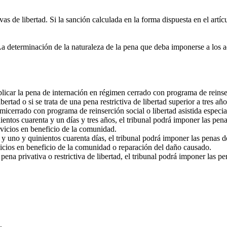
s de libertad. Si la sanción calculada en la forma dispuesta en el artíc
determinación de la naturaleza de la pena que deba imponerse a los adol
aplicar la pena de internación en régimen cerrado con programa de reinse
ertad o si se trata de una pena restrictiva de libertad superior a tres a
icerrado con programa de reinserción social o libertad asistida especia
inientos cuarenta y un días y tres años, el tribunal podrá imponer las p
ervicios en beneficio de la comunidad.
ta y uno y quinientos cuarenta días, el tribunal podrá imponer las pena
ervicios en beneficio de la comunidad o reparación del daño causado.
 pena privativa o restrictiva de libertad, el tribunal podrá imponer las 