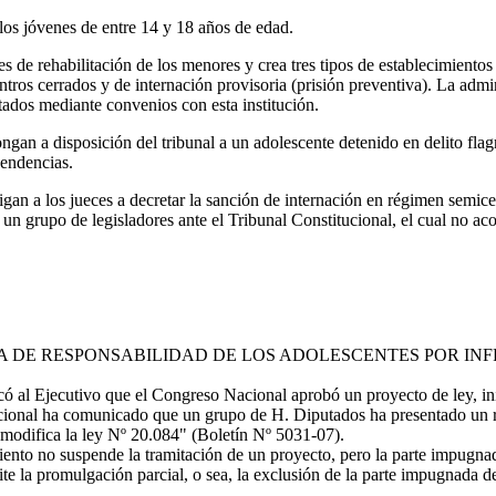
 los jóvenes de entre 14 y 18 años de edad.
es de rehabilitación de los menores y crea tres tipos de establecimiento
tros cerrados y de internación provisoria (prisión preventiva). La admin
tados mediante convenios con esta institución.
ngan a disposición del tribunal a un adolescente detenido en delito flag
pendencias.
ligan a los jueces a decretar la sanción de internación en régimen semi
un grupo de legisladores ante el Tribunal Constitucional, el cual no aco
EMA DE RESPONSABILIDAD DE LOS ADOLESCENTES POR IN
l Ejecutivo que el Congreso Nacional aprobó un proyecto de ley, inic
ional ha comunicado que un grupo de H. Diputados ha presentado un re
 modifica la ley Nº 20.084" (Boletín Nº 5031-07).
iento no suspende la tramitación de un proyecto, pero la parte impugna
ite la promulgación parcial, o sea, la exclusión de la parte impugnada d