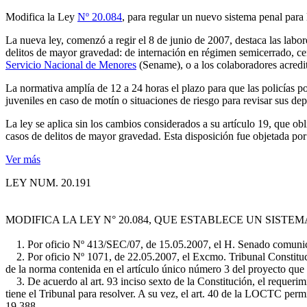
Modifica la Ley
Nº 20.084
, para regular un nuevo sistema penal para
La nueva ley, comenzó a regir el 8 de junio de 2007, destaca las labor
delitos de mayor gravedad: de internación en régimen semicerrado, cen
Servicio Nacional de Menores
(Sename), o a los colaboradores acredi
La normativa amplía de 12 a 24 horas el plazo para que las policías po
juveniles en caso de motín o situaciones de riesgo para revisar sus de
La ley se aplica sin los cambios considerados a su artículo 19, que ob
casos de delitos de mayor gravedad. Esta disposición fue objetada por 
Ver más
LEY NUM. 20.191
MODIFICA LA LEY N° 20.084, QUE ESTABLECE UN SIST
1. Por oficio Nº 413/SEC/07, de 15.05.2007, el H. Senado comunicó a
2. Por oficio Nº 1071, de 22.05.2007, el Excmo. Tribunal Constituc
de la norma contenida en el artículo único número 3 del proyecto que
3. De acuerdo al art. 93 inciso sexto de la Constitución, el requerim
tiene el Tribunal para resolver. A su vez, el art. 40 de la LOCTC perm
19.388.