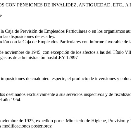
CON PENSIONES DE INVALIDEZ, ANTIGUEDAD, ETC., A
e
 Caja de Previsión de Empleados Particulares o en los organismos auxi
 las disposiciones de esta ley.
ón con la Caja de Empleados Particulares con informe favorable de la
3de noviembre de 1945, con excepción de los afectos a las del Título VI
gastos de administración hasta
LEY 12897
s imposiciones de cualquiera especie, el producto de inversiones y colo
 destinados exclusivamente a sus servicios inspectivos y de fiscalizaci
el año 1954.
viembre de 1925, expedido por el Ministerio de Higiene, Previsión y T
s modificaciones posteriores;