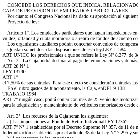
CONCEDE LOS DERECHOS QUE INDICA, RELACIONADOS 
CAJA DE PREVISION DE EMPLEADOS PARTICULARES
Por cuanto el Congreso Nacional ha dado su aprobación al siguient
Proyecto de ley:
Artículo 1°. Los empleados particulares que hagan imposiciones en la
viudez, orfandad y cuota mortuoria o a retiro de fondos de acuerdo con
Los organismos auxiliares podrán concertar convenios de compensaci
Quedan sometidos a las disposiciones de esta ley,
LEY 11584
ART UNICO
los profesionales a que se refiere la Ley N° 8.377, de 
Art. 2°. La Caja podrá destinar al pago de remuneraciones y demás 
ART 28 N° 1
LEY 13790
ART 1°
el 7,50% de sus entradas. Para este efecto se considerarán entradas la
En el rubro gastos de funcionamiento, la Caja, en
DFL 9-138
TRABAJO 1964
ART 7°
ningún caso, podrá contar con más de 25 vehículos motorizados
para la adquisición y mantenimiento de vehículos motorizados desde 
Art. 3°. Los recursos de la Caja serán los siguientes:
a) Las imposiciones al Fondo de Retiro Individual
LEY 17365
ART 7° N° 1
establecidas por el Decreto Supremo N° 857, de 11 de no
Indemnización establecidas por el artículo 38 de la Ley N° 7.295 y su