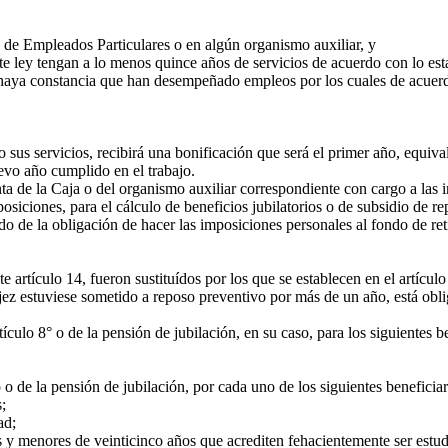
de Empleados Particulares o en algún organismo auxiliar, y
ley tengan a lo menos quince años de servicios de acuerdo con lo estab
haya constancia que han desempeñado empleos por los cuales de acuerd
 sus servicios, recibirá una bonificación que será el primer año, equival
evo año cumplido en el trabajo.
de la Caja o del organismo auxiliar correspondiente con cargo a las 
iciones, para el cálculo de beneficios jubilatorios o de subsidio de rep
e la obligación de hacer las imposiciones personales al fondo de retiro
artículo 14, fueron sustituídos por los que se establecen en el artícul
z estuviese sometido a reposo preventivo por más de un año, está oblig
ículo 8° o de la pensión de jubilación, en su caso, para los siguientes be
de la pensión de jubilación, por cada uno de los siguientes beneficiar
;
ad;
y menores de veinticinco años que acrediten fehacientemente ser estudi