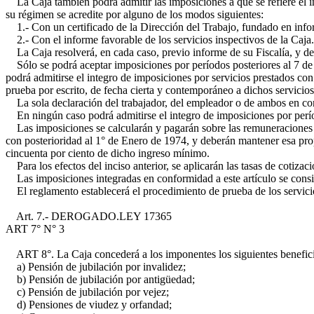
La Caja también podrá admitir las imposiciones a que se refiere el in
su régimen se acredite por alguno de los modos siguientes:
1.- Con un certificado de la Dirección del Trabajo, fundado en info
2.- Con el informe favorable de los servicios inspectivos de la Caja.
La Caja resolverá, en cada caso, previo informe de su Fiscalía, y de
Sólo se podrá aceptar imposiciones por períodos posteriores al 7 de
podrá admitirse el integro de imposiciones por servicios prestados con
prueba por escrito, de fecha cierta y contemporáneo a dichos servicios
La sola declaración del trabajador, del empleador o de ambos en conjun
En ningún caso podrá admitirse el integro de imposiciones por perí
Las imposiciones se calcularán y pagarán sobre las remuneraciones o r
con posterioridad al 1° de Enero de 1974, y deberán mantener esa pro
cincuenta por ciento de dicho ingreso mínimo.
Para los efectos del inciso anterior, se aplicarán las tasas de cotizaci
Las imposiciones integradas en conformidad a este artículo se consid
El reglamento establecerá el procedimiento de prueba de los servicio
Art. 7.- DEROGADO.
LEY 17365
ART 7° N° 3
ART 8°. La Caja concederá a los imponentes los siguientes benefici
a) Pensión de jubilación por invalidez;
b) Pensión de jubilación por antigüedad;
c) Pensión de jubilación por vejez;
d) Pensiones de viudez y orfandad;