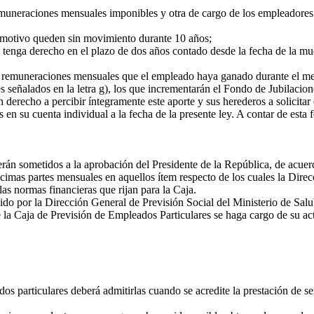
uneraciones mensuales imponibles y otra de cargo de los empleadores
 motivo queden sin movimiento durante 10 años;
tenga derecho en el plazo de dos años contado desde la fecha de la mue
 remuneraciones mensuales que el empleado haya ganado durante el me
eñalados en la letra g), los que incrementarán el Fondo de Jubilacio
derecho a percibir íntegramente este aporte y sus herederos a solicitar
 su cuenta individual a la fecha de la presente ley. A contar de esta
rán sometidos a la aprobación del Presidente de la República, de acuer
mas partes mensuales en aquellos ítem respecto de los cuales la Direc
as normas financieras que rijan para la Caja.
do por la Dirección General de Previsión Social del Ministerio de Salub
ue la Caja de Previsión de Empleados Particulares se haga cargo de su ac
 particulares deberá admitirlas cuando se acredite la prestación de se