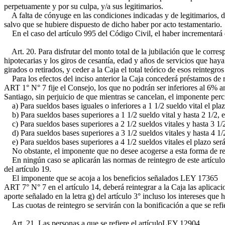
perpetuamente y por su culpa, y/a sus legitimarios.
A falta de cónyuge en las condiciones indicadas y de legitimarios, di
salvo que se hubiere dispuesto de dicho haber por acto testamentario.
En el caso del artículo 995 del Código Civil, el haber incrementará
Art. 20. Para disfrutar del monto total de la jubilación que le corres
hipotecarias y los giros de cesantía, edad y años de servicios que hay
girados o retirados, y ceder a la Caja el total teórico de esos reinte
Para los efectos del inciso anterior la Caja concederá préstamos de r
ART 1° N° 7
fije el Consejo, los que no podrán ser inferiores al 6% 
Santiago, sin perjuicio de que mientras se cancelan, el imponente perci
a) Para sueldos bases iguales o inferiores a 1 1/2 sueldo vital el pla
b) Para sueldos bases superiores a 1 1/2 sueldo vital y hasta 2 1/2, e
c) Para sueldos bases superiores a 2 1/2 sueldos vitales y hasta 3 1/2
d) Para sueldos bases superiores a 3 1/2 sueldos vitales y hasta 4 1/2
e) Para sueldos bases superiores a 4 1/2 sueldos vitales el plazo ser
No obstante, el imponente que no desee acogerse a esta forma de reint
En ningún caso se aplicarán las normas de reintegro de este artículo a
del artículo 19.
El imponente que se acoja a los beneficios señalados
LEY 17365
ART 7° N° 7
en el artículo 14, deberá reintegrar a la Caja las aplica
aporte señalado en la letra g) del artículo 3° incluso los intereses que
Las cuotas de reintegro se servirán con la bonificación a que se refie
Art. 21. Las personas a que se refiere el artículo
LEY 12904