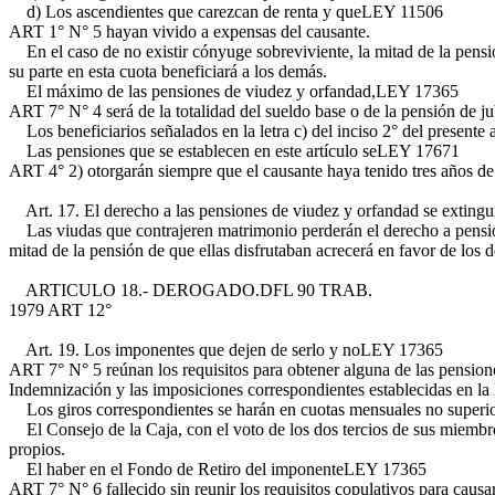
d) Los ascendientes que carezcan de renta y que
LEY 11506
ART 1° N° 5
hayan vivido a expensas del causante.
En el caso de no existir cónyuge sobreviviente, la mitad de la pensión
su parte en esta cuota beneficiará a los demás.
El máximo de las pensiones de viudez y orfandad,
LEY 17365
ART 7° N° 4
será de la totalidad del sueldo base o de la pensión de ju
Los beneficiarios señalados en la letra c) del inciso 2° del presente 
Las pensiones que se establecen en este artículo se
LEY 17671
ART 4° 2)
otorgarán siempre que el causante haya tenido tres años d
Art. 17. El derecho a las pensiones de viudez y orfandad se extinguirá
Las viudas que contrajeren matrimonio perderán el derecho a pensión.
mitad de la pensión de que ellas disfrutaban acrecerá en favor de los 
ARTICULO 18.- DEROGADO.
DFL 90 TRAB.
1979 ART 12°
Art. 19. Los imponentes que dejen de serlo y no
LEY 17365
ART 7° N° 5
reúnan los requisitos para obtener alguna de las pensione
Indemnización y las imposiciones correspondientes establecidas en la le
Los giros correspondientes se harán en cuotas mensuales no superiore
El Consejo de la Caja, con el voto de los dos tercios de sus miembros,
propios.
El haber en el Fondo de Retiro del imponente
LEY 17365
ART 7° N° 6
fallecido sin reunir los requisitos copulativos para cau