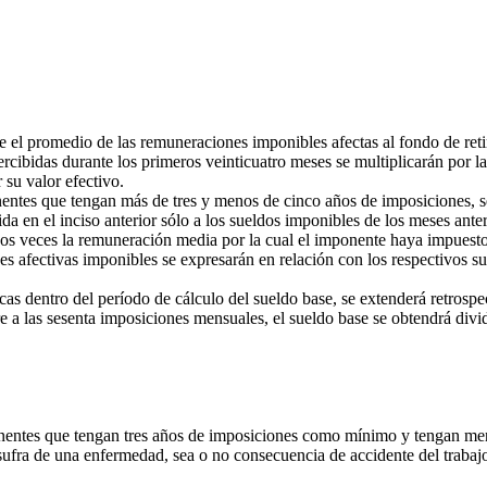
se el promedio de las remuneraciones imponibles afectas al fondo de ret
rcibidas durante los primeros veinticuatro meses se multiplicarán por la 
su valor efectivo.
entes que tengan más de tres y menos de cinco años de imposiciones, s
 en el inciso anterior sólo a los sueldos imponibles de los meses anteri
os veces la remuneración media por la cual el imponente haya impuesto 
s afectivas imponibles se expresarán en relación con los respectivos su
s dentro del período de cálculo del sueldo base, se extenderá retrospe
e a las sesenta imposiciones mensuales, el sueldo base se obtendrá div
onentes que tengan tres años de imposiciones como mínimo y tengan men
fra de una enfermedad, sea o no consecuencia de accidente del trabajo, 