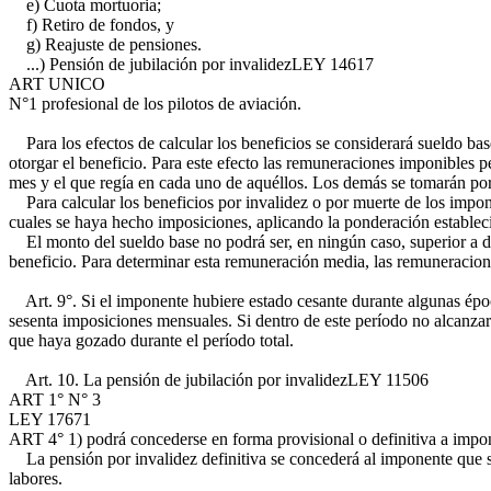
e) Cuota mortuoria;
f) Retiro de fondos, y
g) Reajuste de pensiones.
...) Pensión de jubilación por invalidez
LEY 14617
ART UNICO
N°1
profesional de los pilotos de aviación.
Para los efectos de calcular los beneficios se considerará sueldo ba
otorgar el beneficio. Para este efecto las remuneraciones imponibles pe
mes y el que regía en cada uno de aquéllos. Los demás se tomarán por 
Para calcular los beneficios por invalidez o por muerte de los impon
cuales se haya hecho imposiciones, aplicando la ponderación establecida
El monto del sueldo base no podrá ser, en ningún caso, superior a d
beneficio. Para determinar esta remuneración media, las remuneracione
Art. 9°. Si el imponente hubiere estado cesante durante algunas época
sesenta imposiciones mensuales. Si dentro de este período no alcanzar
que haya gozado durante el período total.
Art. 10. La pensión de jubilación por invalidez
LEY 11506
ART 1° N° 3
LEY 17671
ART 4° 1)
podrá concederse en forma provisional o definitiva a imp
La pensión por invalidez definitiva se concederá al imponente que su
labores.