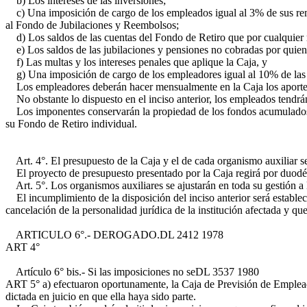
b) Los intereses de las inversiones;
c) Una imposición de cargo de los empleados igual al 3% de sus rem
al Fondo de Jubilaciones y Reembolsos;
d) Los saldos de las cuentas del Fondo de Retiro que por cualquier
e) Los saldos de las jubilaciones y pensiones no cobradas por quien 
f) Las multas y los intereses penales que aplique la Caja, y
g) Una imposición de cargo de los empleadores igual al 10% de las
Los empleadores deberán hacer mensualmente en la Caja los aportes s
No obstante lo dispuesto en el inciso anterior, los empleados tendrán 
Los imponentes conservarán la propiedad de los fondos acumulados en
su Fondo de Retiro individual.
Art. 4°. El presupuesto de la Caja y el de cada organismo auxiliar se
El proyecto de presupuesto presentado por la Caja regirá por duodéci
Art. 5°. Los organismos auxiliares se ajustarán en toda su gestión a l
El incumplimiento de la disposición del inciso anterior será estableci
cancelación de la personalidad jurídica de la institución afectada y q
ARTICULO 6°.- DEROGADO.
DL 2412 1978
ART 4°
Artículo 6° bis.- Si las imposiciones no se
DL 3537 1980
ART 5° a)
efectuaron oportunamente, la Caja de Previsión de Empleados
dictada en juicio en que ella haya sido parte.