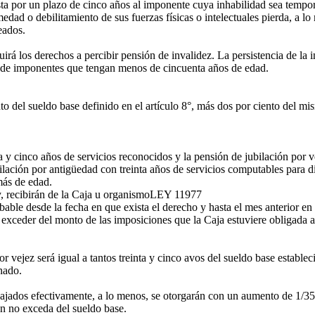
a por un plazo de cinco años al imponente cuya inhabilidad sea tempor
d o debilitamiento de sus fuerzas físicas o intelectuales pierda, a lo
eados.
guirá los derechos a percibir pensión de invalidez. La persistencia de la
s de imponentes que tengan menos de cincuenta años de edad.
to del sueldo base definido en el artículo 8°, más dos por ciento del mi
 y cinco años de servicios reconocidos y la pensión de jubilación por v
ación por antigüedad con treinta años de servicios computables para dic
más de edad.
, recibirán de la Caja u organismo
LEY 11977
able desde la fecha en que exista el derecho y hasta el mes anterior en 
xceder del monto de las imposiciones que la Caja estuviere obligada a 
vejez será igual a tantos treinta y cinco avos del sueldo base establec
nado.
ajados efectivamente, a lo menos, se otorgarán con un aumento de 1/35 
n no exceda del sueldo base.