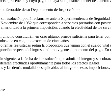
ciso precedente y cuyo pago no haya sido posible obtener de acuerdo a 
rme favorable de su Departamento de Inspección, o
 su resolución podrá reclamarse ante la Superintendencia de Seguridad 
 Noviembre de 1952 que correspondan a servicios prestados con poster
 anterioridad a la primera imposición, cuando la efectividad de los serv
.
to no constituirán, en caso alguno, prueba suficiente para tener por es
odos que en conjunto excedan de cinco años.
entas reajustadas según la proporción que tenían con el sueldo vital o 
porción respecto del ingreso mínimo vigente al momento del pago. En n
ón vigentes a la fecha de la resolución que admita el integro y se cobrará 
erarán efectuadas oportunamente para todos los efectos legales.
s y las demás modalidades aplicables al integro de estas imposiciones.
os: