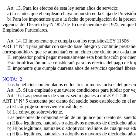
Art. 13. Para los efectos de esta ley serán años de servicio:
a) Los años que el empleado haya impuesto en la Caja de Previsión 
b) Para los imponentes que a la fecha de promulgación de la presente 
vigencia del Decreto ley N° 857 de 16 de diciembre de 1925, en que 
Empleados Particulares.
Art. 14. El imponente que cumpla con los requisitos
LEY 11506
ART 1° N° 4
para jubilar con sueldo base íntegro y continúe prestando
correspondido y que se aumentará en un cinco por ciento por cada nu
El empleador podrá pagar mensualmente esta bonificación por cuenta 
Esta bonificación no se considerará para los efectos del pago de impos
El imponente que cumpla cuarenta años de servicios quedará liberado d
NOTA: 2
Los beneficios contemplados en los tres primeros incisos del presente 
Art. 15. Si un empleado que tuviere condiciones para jubilar por veje
Art. 16. Las pensiones de viudez serán iguales a un
LEY 11506
ART 1° N° 5
cincuenta por ciento del sueldo base establecido en el art
a) El cónyuge sobreviviente inválido, y
b) La cónyuge sobreviviente.
Las pensiones de orfandad serán de un quince por ciento del sueldo o 
a) Hijos legítimos, naturales o adoptivos menores de dieciocho años
b) Hijos legítimos, naturales o adoptivos inválidos de cualquiera ed
c) Hijos legítimos, naturales o adoptivos mayores de dieciocho años 