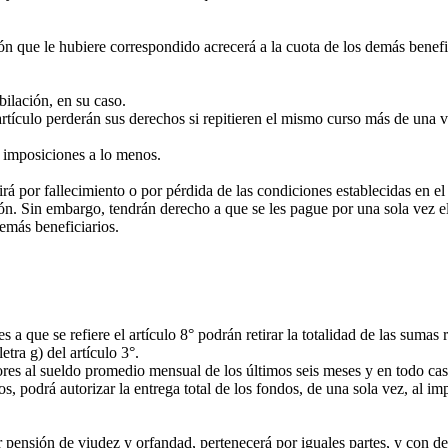
 que le hubiere correspondido acrecerá a la cuota de los demás benefici
bilación, en su caso.
artículo perderán sus derechos si repitieren el mismo curso más de una v
e imposiciones a lo menos.
 por fallecimiento o por pérdida de las condiciones establecidas en el a
 Sin embargo, tendrán derecho a que se les pague por una sola vez el 
demás beneficiarios.
s a que se refiere el artículo 8° podrán retirar la totalidad de las suma
tra g) del artículo 3°.
s al sueldo promedio mensual de los últimos seis meses y en todo caso 
 podrá autorizar la entrega total de los fondos, de una sola vez, al im
sar pensión de viudez y orfandad, pertenecerá por iguales partes, y con 