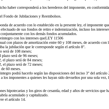
cho haber corresponderá a los herederos del imponente, en conformidad 
 el Fondo de Jubilaciones y Reembolsos.
ponda de acuerdo con lo establecido en la presente ley, el imponente que 
a efectuado de sus fondos de retiro e indemnización, incluso los interes
gros conjuntamente con los demás fondos acumulados.
eintegro con los intereses que
LEY 11506
anual con plazos de amortización entre 60 y 108 meses, de acuerdo con l
ba la jubilación que le corresponde según el artículo 8°.
zo será de 108 meses;
l plazo será de 96 meses;
, el plazo será de 84 meses;
, el plazo será de 72 meses;
á de 60 meses.
egro podrá hacerlo según las disposiciones del inciso 3° del artículo 
 los imponentes a quienes les hayan sido devueltos por una sola vez, la
ciones hipotecarias y los giros de cesantía, edad y años de servicios que
 habría acumulado y capitalizado.
re el artículo 14.