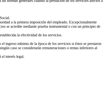
las normas generales cuando la prestación de los servicios afectos a
Social.
ioridad a la primera imposición del empleado. Excepcionalmente
icios se acredite mediante prueba instrumental o con un principio de
tablecida la efectividad de los servicios.
el ingreso mínimo de la época de los servicios si éstos se prestaron
ingún caso se considerarán remuneraciones o rentas inferiores al
el interés legal.