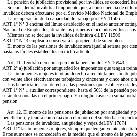
La pensión de jubilación provisional por invalidez se concederá hast
Se considerará inválido al imponente que, a consecuencia de enfermeda
invalidez deberá efectuarse por el Servicio Médico Nacional de Empl
La recuperación de la capacidad de trabajo por
LEY 11506
ART 1° N° 3
encima del límite establecido en el inciso anterior extin
Nacional de Empleados, durante los primeros cinco años en los caso
Mientras no se declare la invalidez definitiva el
LEY 11506
ART 1° N° 3
empleado conservará la propiedad de su empleo.
El monto de las pensiones de invalidez será igual al setenta por cien
hasta los límites establecidos en dicho artículo.
Art. 11. Tendrán derecho a percibir la pensión de
LEY 16949
ART 2° a)
jubilación por antigüedad los imponentes que tengan treinta
Las imponentes mujeres tendrán derecho a recibir la pensión de jubil
con veinte años efectivamente trabajados y cincuenta y cinco años o 
Los beneficiarios con derecho a las pensiones que establece esta ley
ART 1° N° 1
auxiliar correspondiente, hasta el 50% de la pensión prob
serán descontadas en el primer pago. En ningún caso esta suma podrá e
pensión.
Art. 12. El monto de las pensiones de jubilación por antigüedad y por 
beneficiario, y tendrá como máximo el monto del sueldo base mencio
Las pensiones de invalidez, antigüedad y vejez de
LEY 17074
ART 11°
las imponentes mujeres, siempre que tengan veinte años trab
Estos aumentos se concederán en la medida que el monto de la pensió