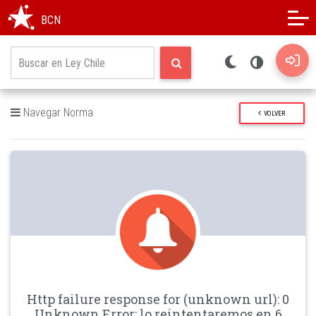
Modo oscuro
Alto contraste
BCN
Navegar Norma
VOLVER
Http failure response for (unknown url): 0
Unknown Error: lo reintentaremos en 6